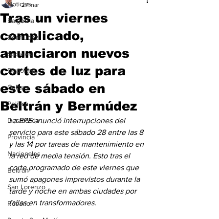
Noticias
27 mar
Tras un viernes
Baigorria
complicado,
Bermúdez
anunciaron nuevos
Sociales
cortes de luz para
Deportes
este sábado en
Cultura
Beltrán y Bermúdez
Política
Destacada
La EPE anunció interrupciones del 
servicio para este sábado 28 entre las 8 
Provincia
y las 14 por tareas de mantenimiento en 
Nacionales
la red de media tensión. Esto tras el 
corte programado de este viernes que 
Beltrán
sumó apagones imprevistos durante la 
San Lorenzo
tarde y noche en ambas ciudades por 
fallas en transformadores.
Rosario