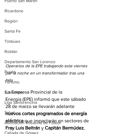
Puerto San Martín
Ricardone
Región
Santa Fe
Timbúes
Roldán
Departamento San Lorenzo
Operarios de la EPE trabajando este viernes 
Pujato
por la noche en un transformador tras una 
falla
Turismo
La Empresa Provincial de la 
Economía
Energía (EPE) informó que este sábado 
Liga Sanlorencina
28 de marzo se llevarán adelante 
Salud
nuevos cortes programados de energía 
eléctrica
 que impactarán en sectores de 
Asociación Rosarina de Fútbol
Fray Luis Beltrán
 y 
Capitán Bermúdez
, 
Cañada de Gómez