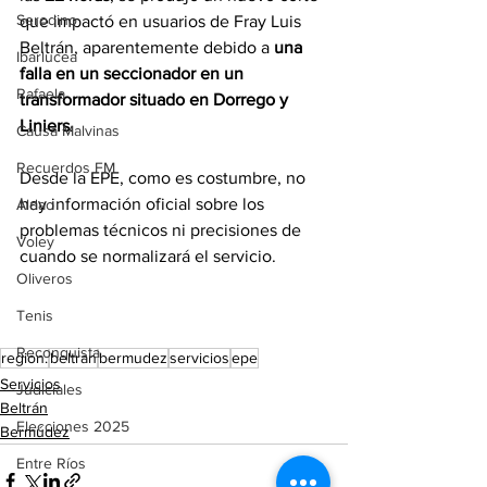
Serodino
que impactó en usuarios de Fray Luis 
Beltrán, aparentemente debido a 
una 
Ibarlucea
falla en un seccionador en un 
Rafaela
transformador situado en Dorrego y 
Liniers
.
Causa Malvinas
Recuerdos FM
Desde la EPE, como es costumbre, no 
hay información oficial sobre los 
Aldao
problemas técnicos ni precisiones de 
Voley
cuando se normalizará el servicio.
Oliveros
Tenis
Reconquista
region.
beltran
bermudez
servicios
epe
Servicios
Judiciales
Beltrán
Elecciones 2025
Bermúdez
Entre Ríos