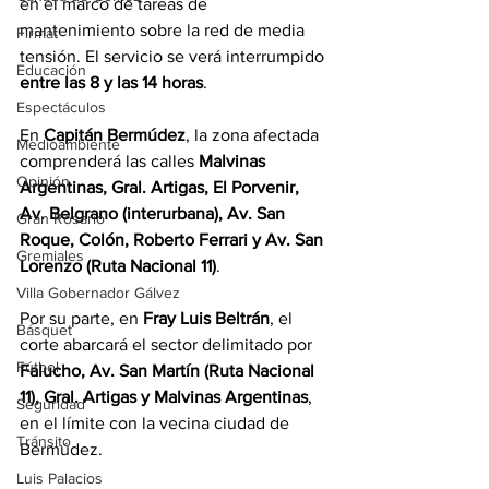
en el marco de tareas de 
mantenimiento sobre la red de media 
Firmat
tensión. El servicio se verá interrumpido 
Educación
entre las 8 y las 14 horas
. 
Espectáculos
En 
Capitán Bermúdez
, la zona afectada 
Medioambiente
comprenderá las calles 
Malvinas 
Opinión
Argentinas, Gral. Artigas, El Porvenir, 
Av. Belgrano (interurbana), Av. San 
Gran Rosario
Roque, Colón, Roberto Ferrari y Av. San 
Gremiales
Lorenzo (Ruta Nacional 11)
.
Villa Gobernador Gálvez
Por su parte, en 
Fray Luis Beltrán
, el 
Básquet
corte abarcará el sector delimitado por 
Fútbol
Falucho, Av. San Martín (Ruta Nacional 
11), Gral. Artigas y Malvinas Argentinas
, 
Seguridad
en el límite con la vecina ciudad de 
Tránsito
Bermúdez.
Luis Palacios