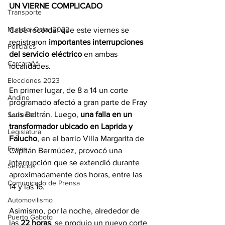
UN VIERNE COMPLICADO
Transporte
Mundial Qatar 2022
Cabe recordar que este viernes se 
registraron 
importantes interrupciones 
Policiales
del servicio eléctrico
 en ambas 
Carcarañá
localidades. 
Elecciones 2023
En primer lugar, de 8 a 14 un corte 
Andino
programado afectó a gran parte de Fray 
Luis Beltrán. Luego, 
una falla en un 
Sociedad
transformador ubicado en Laprida y 
Legislatura
Falucho
, en el barrio Villa Margarita de 
Funes
Capitán Bermúdez, provocó una 
interrupción que se extendió durante 
Servicios
aproximadamente dos horas, entre las 
Comunicado de Prensa
14 y las 16.
Automovilismo
Asimismo, por la noche, alrededor de 
Puerto Gaboto
las 
22 horas
, se produjo un nuevo corte 