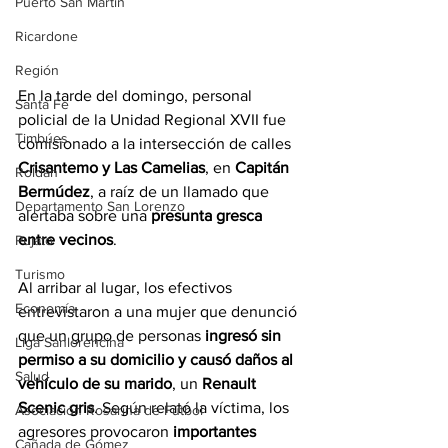
Puerto San Martín
Ricardone
Región
En la tarde del domingo, personal 
Santa Fe
policial de la Unidad Regional XVII fue 
Timbúes
comisionado a la intersección de calles 
Crisantemo y Las Camelias
, en 
Capitán 
Roldán
Bermúdez
, a raíz de un llamado que 
Departamento San Lorenzo
alertaba sobre una 
presunta gresca 
entre vecinos
.
Pujato
Turismo
Al arribar al lugar, los efectivos 
Economía
entrevistaron a una mujer que denunció 
que un grupo de personas 
ingresó sin 
Liga Sanlorencina
permiso a su domicilio y causó daños al 
Salud
vehículo de su marido
, un 
Renault 
Scenic gris
. Según relató la víctima, los 
Asociación Rosarina de Fútbol
agresores provocaron 
importantes 
Cañada de Gómez