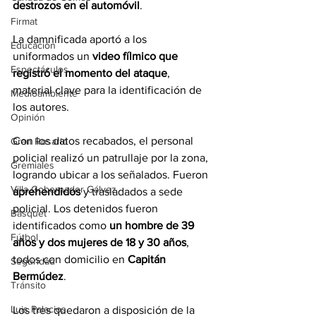
destrozos en el automóvil
.
Firmat
La damnificada aportó a los 
Educación
uniformados un 
video fílmico que 
Espectáculos
registró el momento del ataque
, 
material clave para la identificación de 
Medioambiente
los autores.
Opinión
Con los datos recabados, el personal 
Gran Rosario
policial realizó un patrullaje por la zona, 
Gremiales
logrando ubicar a los señalados. Fueron 
Villa Gobernador Gálvez
aprehendidos 
y trasladados a sede 
policial. Los detenidos fueron 
Básquet
identificados como 
un hombre de 39 
Fútbol
años y dos mujeres de 18 y 30 años
, 
todos con domicilio en 
Capitán 
Seguridad
Bermúdez
.
Tránsito
Luis Palacios
Los tres quedaron a disposición de la 