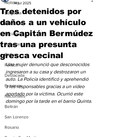
Noticias
14 jul 2025
Tres detenidos por
Baigorria
daños a un vehículo
Bermúdez
en Capitán Bermúdez
Sociales
tras una presunta
Deportes
gresca vecinal
Cultura
Una mujer denunció que desconocidos 
Política
ingresaron a su casa y destrozaron un 
Destacada
auto. La Policía identificó y aprehendió 
Provincia
a los responsables gracias a un video 
aportado por la víctima. Ocurrió este 
Nacionales
domingo por la tarde en el barrio Quinta.
Beltrán
San Lorenzo
Rosario