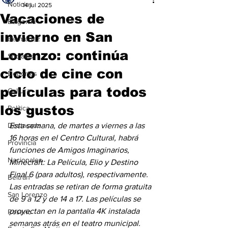
Noticias
14 jul 2025
Vacaciones de
Baigorria
invierno en San
Bermúdez
Lorenzo: continúa
Sociales
ciclo de cine con
Deportes
películas para todos
Cultura
los gustos
Política
Destacada
Esta semana, de martes a viernes a las 
16 horas en el Centro Cultural, habrá 
Provincia
funciones de Amigos Imaginarios, 
Nacionales
Minecraft: La Película, Elio y Destino 
Final 6 (para adultos), respectivamente. 
Beltrán
Las entradas se retiran de forma gratuita 
San Lorenzo
de 9 a 12 y de 14 a 17. Las películas se 
proyectan en la pantalla 4K instalada 
Rosario
semanas atrás en el teatro municipal.