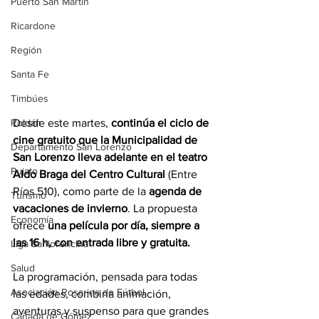
Puerto San Martín
Ricardone
Región
Santa Fe
Timbúes
Desde este martes, 
continúa el ciclo de 
Roldán
cine gratuito que la Municipalidad de 
Departamento San Lorenzo
San Lorenzo lleva adelante en el teatro 
Pujato
Aldo Braga del Centro Cultural
 (Entre 
Ríos 510), como parte de la 
agenda de 
Turismo
vacaciones de invierno
. La propuesta 
Economía
ofrece 
una película por día, siempre a 
las 16 h, con entrada libre y gratuita.
Liga Sanlorencina
Salud
La programación, pensada para todas 
Asociación Rosarina de Fútbol
las edades, combina animación, 
aventuras y suspenso para que grandes 
Cañada de Gómez