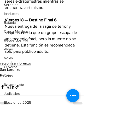
seres extraterrestres mientras se 
Serodino
encuentra a sí mismo.
Ibarlucea
Viernes 18 — Destino Final 6
Rafaela
Nueva entrega de la saga de terror y 
Causa Malvinas
suspenso en la que un grupo escapa de 
una tragedia fatal, pero la muerte no se 
Recuerdos FM
detiene. Esta función es recomendada 
Aldao
solo para público adulto.
Voley
region.
san lorenzo
Oliveros
San Lorenzo
Región
Tenis
Reconquista
Judiciales
Elecciones 2025
Entre Ríos
Ver todo