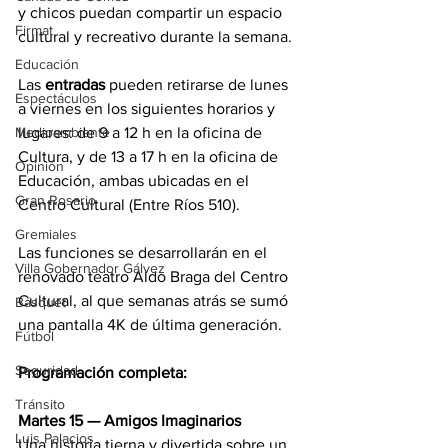
y chicos puedan compartir un espacio 
Firmat
cultural y recreativo durante la semana.
Educación
Las 
entradas 
pueden retirarse de lunes 
Espectáculos
a viernes en los siguientes horarios y 
lugares: de 9 a 12 h en la oficina de 
Medioambiente
Cultura, y de 13 a 17 h en la oficina de 
Opinión
Educación, ambas ubicadas en el 
Gran Rosario
Centro Cultural (Entre Ríos 510).
Gremiales
Las funciones se desarrollarán en el 
Villa Gobernador Gálvez
renovado teatro Aldo Braga del Centro 
Cultural, al que semanas atrás se sumó 
Básquet
una pantalla 4K de última generación.
Fútbol
Seguridad
Programación completa:
Tránsito
Martes 15 — Amigos Imaginarios
Luis Palacios
Una historia tierna y divertida sobre un 