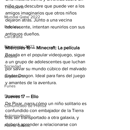
niño que descubre que puede ver a los 
Transporte
amigos imaginarios que otros niños 
Mundial Qatar 2022
dejaron atrás. Junto a una vecina 
adolescente, intentan reunirlos con sus 
Policiales
antiguos dueños.
Carcarañá
Elecciones 2023
Miércoles 16 — Minecraft: La película
Basada en el popular videojuego, sigue 
Andino
a un grupo de adolescentes que luchan 
Sociedad
por salvar su mundo cúbico del malvado 
Ender Dragon. Ideal para fans del juego 
Legislatura
y amantes de la aventura.
Funes
Servicios
Jueves 17 — Elio
De Pixar, narra cómo un niño solitario es 
Comunicado de Prensa
confundido con embajador de la Tierra 
Automovilismo
tras ser transportado a otra galaxia, y 
deberá aprender a relacionarse con 
Puerto Gaboto