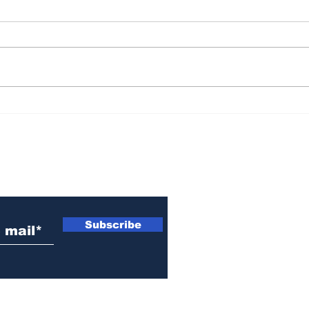
Convocan a un
Mur
banderazo este jueves
hist
en San Lorenzo para
"Ma
"defender la soberanía
Cris
 electrónico
nacional"
Subscribe