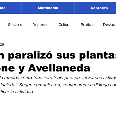
ias
Multimedia
Contacto
Sociales
Deportes
Cultura
Política
Destac
025
 Lorenzo
Rosario
Puerto San Martín
Ricardone
n paralizó sus planta
ne y Avellaneda
tamento San Lorenzo
Pujato
Turismo
Economía
a medida como "una estrategia para preservar sus activo
l incierta". Según comunicaron, continuarán en diálogo co
e Fútbol
Cañada de Gómez
Firmat
Educación
E
ivar la actividad.