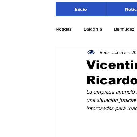
Inicio
Notic
Noticias
Baigorria
Bermúdez
Redacción
5 abr 2
Nacionales
Beltrán
San
Vicenti
Ricardo
Timbúes
Roldán
Depar
La empresa anunció l
una situación judicia
Salud
Asociación Rosarina d
interesadas para react
Medioambiente