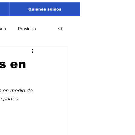
Quienes somos
ada
Provincia
Región
Santa Fe
s en
Liga Sanlorencina
s en medio de 
n partes 
spectáculos