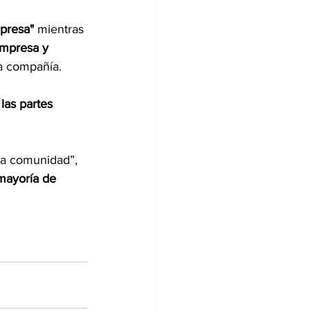
mpresa"
 mientras 
mpresa y 
la compañía.
las partes 
la comunidad”, 
mayoría de 