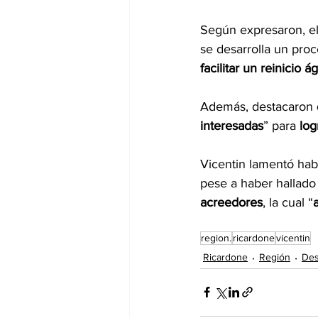
Según expresaron, el
se desarrolla un proce
facilitar un reinicio 
Además, destacaron 
interesadas
” para 
log
Vicentin lamentó hab
pese a haber hallado
acreedores
, la cual “
region.
ricardone
vicentin
Ricardone
Región
Des