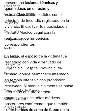
presentaba 
lesiones térmicas y 
Transporte
quemaduras en el rostro y 
Mundial Qatar 2022
extremidades
, compatibles con el 
principio de incendio registrado en la 
Policiales
vivienda. El cadáver fue trasladado al 
Carcarañá
Instituto Médico Legal para la 
realización de las pericias 
Elecciones 2023
correspondientes.
Andino
En tanto, el esposo de la víctima fue 
Sociedad
rescatado con vida y derivado de 
Legislatura
urgencia al Hospital Provincial de 
Funes
Rosario, donde permanece internado 
en terapia intensiva con pronóstico 
Servicios
reservado. Si bien inicialmente se había 
Comunicado de Prensa
informado que presentaba 
traumatismos, estudios médicos 
Automovilismo
posteriores confirmaron que también 
Puerto Gaboto
sufrió 
heridas de arma de fuego en la 