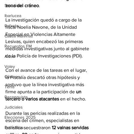
Serodino
zona del cráneo
.
Ibarlucea
La investigación quedó a cargo de la 
Rafaela
fiscal Noelia Navone, de la Unidad 
Especial en Violencias Altamente 
Causa Malvinas
Lesivas, quien encabezó las primeras 
Recuerdos FM
medidas investigativas junto al gabinete 
de la Policía de Investigaciones (PDI).
Aldao
Voley
Con el avance de las tareas en el lugar, 
Oliveros
la Fiscalía descartó otras hipótesis y 
sostuvo que la línea investigativa más 
Tenis
firme apunta a la participación de 
un 
Reconquista
tercero o varios atacantes
 en el hecho.
Judiciales
Durante las pericias realizadas en la 
Elecciones 2025
escena del crimen, especialistas en 
Entre Ríos
balística secuestraron 
12 vainas servidas 