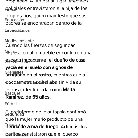
propiedad. Al arribar al lugar, efectivos 
policiales entrevistaron a la hija de los 
Firmat
propietarios, quien manifestó que sus 
Educación
padres se encontraban dentro de la 
Espectáculos
vivienda.
Medioambiente
Cuando las fuerzas de seguridad 
Opinión
ingresaron al inmueble encontraron una 
escena impactante: 
el dueño de casa 
Gran Rosario
yacía en el suelo con signos de 
Gremiales
sangrado en el rostro
, mientras que a 
pocos metros se hallaba sin vida su 
Villa Gobernador Gálvez
esposa, identificada como 
Marta 
Básquet
Ramírez, de 65 años.
Fútbol
El preinforme de la autopsia confirmó 
Seguridad
que la mujer murió producto de una 
Tránsito
herida de arma de fuego
. Además, los 
peritos constataron que el cuerpo 
Luis Palacios