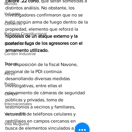
calibre .22 corto
, que serán sometidas a 
Mundo
distintos análisis. No obstante, los 
Industria
investigadores confirmaron que no se 
halló ningún arma de fuego dentro de la 
Comercio
propiedad, elemento que reforzó la 
Reforma Constitucional
hipótesis de un ataque externo y la 
posterior fuga de los agresores con el 
Buenos Aires
armamento utilizado.
Cordón Industrial
Totoras
Por disposición de la fiscal Navone, 
personal de la PDI continúa 
Pérez
desarrollando diversas medidas 
Pujato
investigativas, entre ellas el 
relevamiento de cámaras de seguridad 
Campo
públicas y privadas, toma de 
Internacionales
testimonios a vecinos y familiares, 
Victoria (ER)
secuestro de teléfonos celulares y 
rastrillajes en campos cercanos en 
Villa Mugueta
busca de elementos vinculados a la 