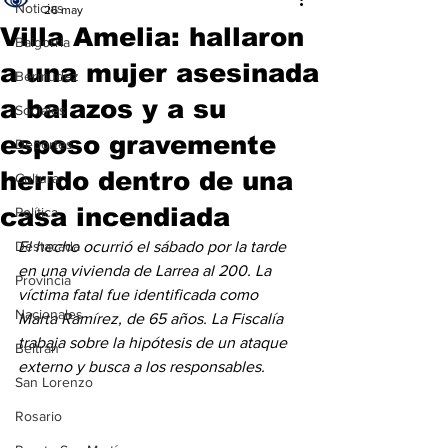
Noticias
26 may
Villa Amelia: hallaron
Baigorria
a una mujer asesinada
Bermúdez
a balazos y a su
Sociales
esposo gravemente
Deportes
herido dentro de una
Cultura
casa incendiada
Política
Destacada
El hecho ocurrió el sábado por la tarde 
en una vivienda de Larrea al 200. La 
Provincia
víctima fatal fue identificada como 
Nacionales
Marta Ramírez, de 65 años. La Fiscalía 
trabaja sobre la hipótesis de un ataque 
Beltrán
externo y busca a los responsables.
San Lorenzo
Rosario