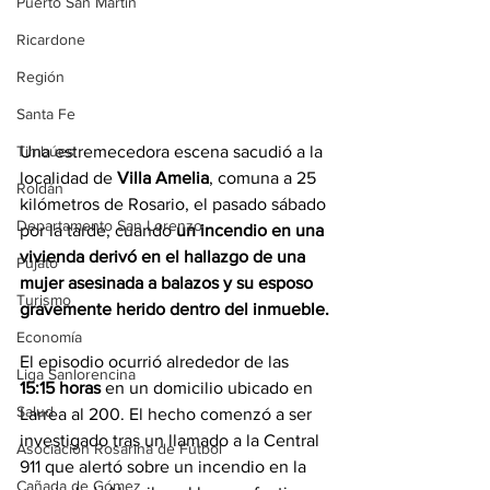
Puerto San Martín
Ricardone
Región
Santa Fe
Timbúes
Una estremecedora escena sacudió a la 
localidad de 
Villa Amelia
, comuna a 25 
Roldán
kilómetros de Rosario, el pasado sábado 
Departamento San Lorenzo
por la tarde, cuando 
un incendio en una 
vivienda derivó en el hallazgo de una 
Pujato
mujer asesinada a balazos y su esposo 
Turismo
gravemente herido dentro del inmueble.
Economía
El episodio ocurrió alrededor de las 
Liga Sanlorencina
15:15 horas
 en un domicilio ubicado en 
Salud
Larrea al 200. El hecho comenzó a ser 
investigado tras un llamado a la Central 
Asociación Rosarina de Fútbol
911 que alertó sobre un incendio en la 
Cañada de Gómez