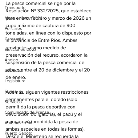
La pesca comercial se rige por la 
Transporte
Resolución Nº 332/2025, que establece 
Mundial Qatar 2022
para enero, febrero y marzo de 2026 un 
cupo máximo de captura de 900 
Policiales
toneladas, en línea con lo dispuesto por 
Carcarañá
la provincia de Entre Ríos. Ambas 
provincias, como medida de 
Elecciones 2023
preservación del recurso, acordaron la 
Andino
suspensión de la pesca comercial de 
sábalo entre el 20 de diciembre y el 20 
Sociedad
de enero. 
Legislatura
Funes
Además, siguen vigentes restricciones 
permanentes para el dorado (solo 
Servicios
permitida la pesca deportiva con 
Comunicado de Prensa
devolución obligatoria), el pacú y el 
manguruyú (prohibida la pesca de 
Automovilismo
ambas especies en todas las formas). 
Puerto Gaboto
Desde el Ministerio se recuerda la 