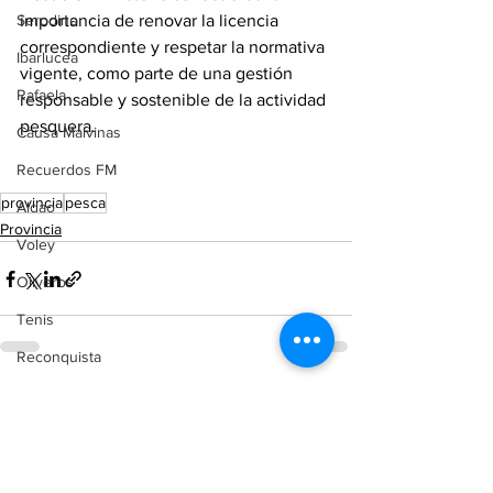
Serodino
importancia de renovar la licencia 
correspondiente y respetar la normativa 
Ibarlucea
vigente, como parte de una gestión 
Rafaela
responsable y sostenible de la actividad 
pesquera.
Causa Malvinas
Recuerdos FM
provincia
pesca
Aldao
Provincia
Voley
Oliveros
Tenis
Reconquista
Judiciales
Ver todo
Entradas recientes
Elecciones 2025
Entre Ríos