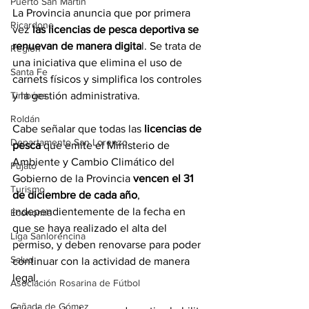
Puerto San Martín
La Provincia anuncia que por primera 
Ricardone
vez 
las licencias de pesca deportiva se 
renuevan de manera digita
l. Se trata de 
Región
una iniciativa que elimina el uso de 
Santa Fe
carnets físicos y simplifica los controles 
Timbúes
y la gestión administrativa. 
Roldán
Cabe señalar que todas las
 licencias de 
Departamento San Lorenzo
pesca
 que emite el Ministerio de 
Ambiente y Cambio Climático del 
Pujato
Gobierno de la Provincia 
vencen el 31 
Turismo
de diciembre de cada año
, 
independientemente de la fecha en 
Economía
que se haya realizado el alta del 
Liga Sanlorencina
permiso, y deben renovarse para poder 
Salud
continuar con la actividad de manera 
legal. 
Asociación Rosarina de Fútbol
Cañada de Gómez