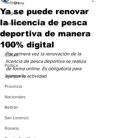
Noticias
12 ene
Ya se puede renovar
Baigorria
la licencia de pesca
Bermúdez
deportiva de manera
Sociales
100% digital
Deportes
Por primera vez la renovación de la 
Cultura
licencia de pesca deportiva se realiza 
Política
de forma online. Es obligatoria para 
Destacada
ejercer la actividad.
Provincia
Nacionales
Beltrán
San Lorenzo
Rosario