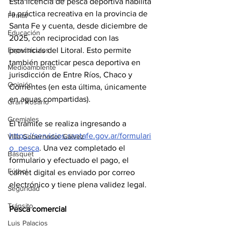
Esta licencia de pesca deportiva habilita 
la práctica recreativa en la provincia de 
Firmat
Santa Fe y cuenta, desde diciembre de 
Educación
2025, con reciprocidad con las 
Espectáculos
provincias del Litoral. Esto permite 
también practicar pesca deportiva en 
Medioambiente
jurisdicción de Entre Ríos, Chaco y 
Opinión
Corrientes (en esta última, únicamente 
en aguas compartidas).
Gran Rosario
Gremiales
El trámite se realiza ingresando a 
https://servicios.santafe.gov.ar/formulari
Villa Gobernador Gálvez
o_pesca
. Una vez completado el 
Básquet
formulario y efectuado el pago, el 
Fútbol
carnet digital es enviado por correo 
electrónico y tiene plena validez legal.
Seguridad
Tránsito
Pesca comercial
Luis Palacios