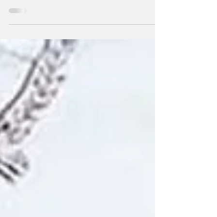
público. La vía pública es de todos”,
reflexionó el precandidato a intendente de
San Lorenzo...