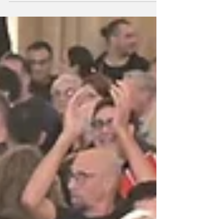
combustibles y la reactivación de obras
públicas paralizadas. Entre los presentes,
estuvieron Pablo Corsalini de Pérez y Adrián
Biyovich de Luis Palacios. Pablo Corsalini,
intendente de Pérez, el gobernador Kicillof y
el presidente comunal de Luis Palacios,
Adrián Biyovich Intendentes peronistas de
Santa Fe nucleados en el espacio Vamos
participaron este martes de una jornada de
gestion