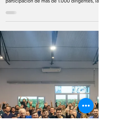
pasando”
En un nuevo congreso ordinario realizado en
la ciudad de Santa Fe, que contó con la
participación de más de 1.000 dirigentes, las
autoridades del Partido Socialista expresaron
la necesidad de afinar la escucha y el
contacto con los sectores de la población
más castigados por el gobierno de Milei. En el
marco de su congreso anual ordinario , que
reunió a más de 1.000 dirigentes y militantes
de los 19 departamentos de la provincia en la
ciudad capital, el Socialismo santafesin