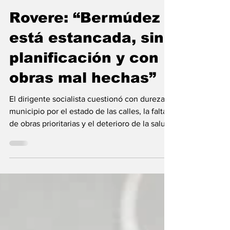
Política
Rovere: “Bermúdez
está estancada, sin
planificación y con
obras mal hechas”
El dirigente socialista cuestionó con dureza al
municipio por el estado de las calles, la falta
de obras prioritarias y el deterioro de la salud
pública. También denunció falta de inversión
y “gravedad institucional” en el hospital local.
El dirigente del Partido Socialista Fabio
Rovere expresó una fuerte preocupación por
la situación de Capitán Bermúdez y lanzó
duras críticas a la gestión municipal , a la que
acusó de falta de planificación, prioridades