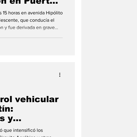
n en Puerto
as 15 horas en avenida Hipólito
olescente, que conducía el
 y fue derivada en grave
ccidente entre una moto y una
de las 15:20 horas en Puerto
e avenida Hipólito Yrigoyen y
o a una joven de 16 año
rol vehicular
ín:
s y
as
ó que intensificó los