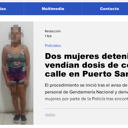
ias
Multimedia
Contacto
Redacción
1 feb
Policiales
Dos mujeres deten
vendían dosis de c
calle en Puerto Sa
El procedimiento se inició tras el aviso d
personal de Gendarmería Nacional y deriv
mujeres por parte de la Policía tras encon
dinero, celulares y documentación. Dos mu
la ciudad de Puerto Gral. San Martín en el marco de un operativo
contra el microtráfico tras ser sorprendid
cocaína listas para su distribución , info