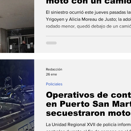
moto con un camió
San Martín
El siniestro ocurrió este jueves pasadas l
Yrigoyen y Alicia Moreau de Justo; la ad
rodado menor, quedó debajo de un camión
estado al hospital Eva Perón. Un grave a
camión se registró este jueves alrededor 
General San Martín , en la intersección d
Alicia Moreau de Justo , y dejó como sald
Redacción
26 ene
Policiales
Operativos de cont
en Puerto San Mart
secuestraron moto
demoraron person
La Unidad Regional XVII de policía inform