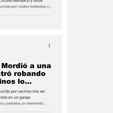
Circuito Aeróbico y otros
uncias por ruidos molestos y
rsonas fueron demoradas.
nal de la Comisaría 5ª de
ando Radioeléctrico
n Águilas de la Policía
 Mordió a una
ntró robando
inos lo
cido por vecinos tras ser
leta en un garaje.
cía y portaba un elemento
0 cc denunciada como