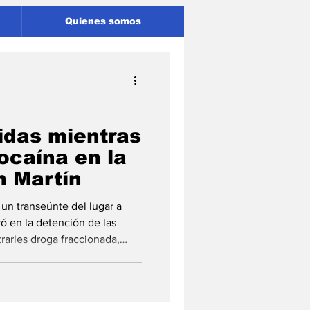
Quienes somos
idas mientras
ocaína en la
n Martín
e un transeúnte del lugar a
ó en la detención de las
trarles droga fraccionada,
jeres fueron detenidas en
as en plena calle con dosis de
rmó la Unidad Regional XVII