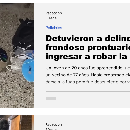
Redacción
30 ene
Policiales
Detuvieron a delin
frondoso prontuari
ingresar a robar la
mayor en Puerto
Un joven de 20 años fue aprehendido lueg
un vecino de 77 años. Había preparado el
darse a la fuga pero fue descubierto por 
por la policía tras una persecución que c
madrugada de este jueves personal del Comando Radioeléctrico de
Puerto Gral. San Martín logró aprehender
Redacción
30 ene