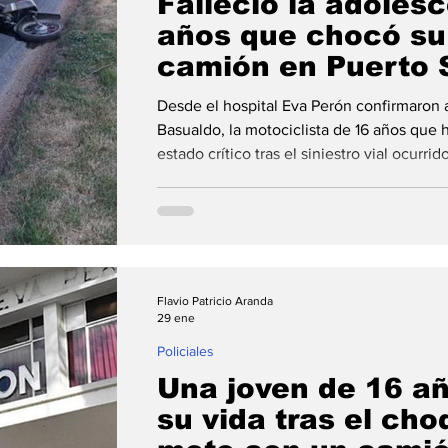
Falleció la adoles
años que chocó su
camión en Puerto 
Desde el hospital Eva Perón confirmaron
Basualdo, la motociclista de 16 años que 
estado crítico tras el siniestro vial ocurri
avenida Hipólito Yrigoyen y Alicia Moreau
del hospital Eva Perón de Granadero Baigorria confirmaron 
alrededor de las 23.30, el fallecimiento 
motociclista de 16 años que había resultado gravemente herida en el
ac
Flavio Patricio Aranda
29 ene
Policiales
Una joven de 16 añ
su vida tras el ch