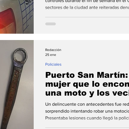
controles durante el fin de semana en el 
sectores de la ciudad ante reiteradas den
maniobras peligrosas. Una decena de pe
Durante el sábado 24 y domingo 25, perso
Puerto General San Martín , junto al Com
puertense, unidades móviles y el Escuadró
Motorizada de la Unidad Re
Redacción
25 ene
Policiales
Puerto San Martín:
mujer que lo enco
una moto y los vec
agarraron
Un delincuente con antecedentes fue redu
sorprendido intentando robar una motocic
Presentaba lesiones cuando llegó la poli
punzante. Le secuestraron una Keller 11