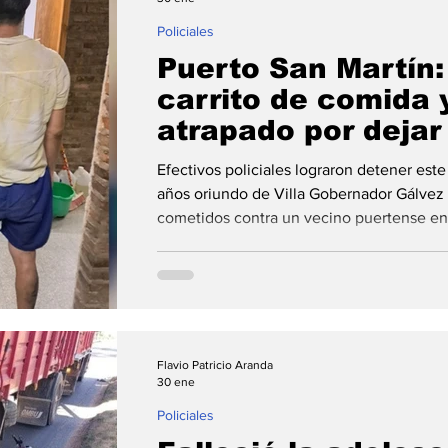
Policiales
Puerto San Martín:
carrito de comida 
atrapado por dejar 
su mochila
Efectivos policiales lograron detener est
años oriundo de Villa Gobernador Gálvez 
cometidos contra un vecino puertense en e
investigaciones permitieron dar con el ac
del robo el cierre de su mochila. La Unid
este jueves se logró la detención de un hombre
Flavio Patricio Aranda
30 ene
Policiales