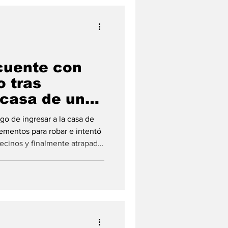
cuente con
o tras
 casa de un
o de ingresar a la casa de
ementos para robar e intentó
vecinos y finalmente atrapado
ulminó en San Lorenzo. En la
 a un masculino de 20 años
tras una persecución que se extendió hasta San Lorenzo tras frustrars