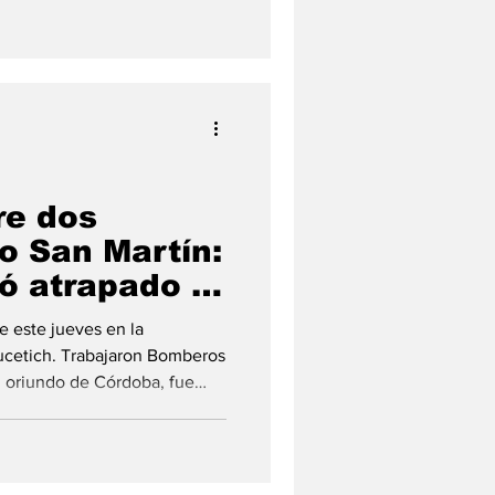
r de las 6:15 de la mañana
vino en un arresto civil
General San Martín , donde
re dos
o San Martín:
ó atrapado y
de este jueves en la
ucetich. Trabajaron Bomberos
, oriundo de Córdoba, fue
ón. Un grave siniestro vial
 San Martín , más
 Domingo Perón y Vucetich ,