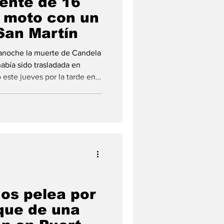
cente de 16
 moto con un
San Martín
 anoche la muerte de Candela
había sido trasladada en
do este jueves por la tarde en
 de Justo. Las autoridades
anoche,
de Candela Basualdo, la
os pelea por
oque de una