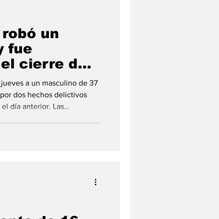
 robó un
y fue
el cierre de
e jueves a un masculino de 37
por dos hechos delictivos
l día anterior. Las
usado por dejar en la escena
ad Regional XVII informó que
 de 37 años vinculado
a dos hechos delictivos ocurridos en Puerto Gral. San Martín tras una l