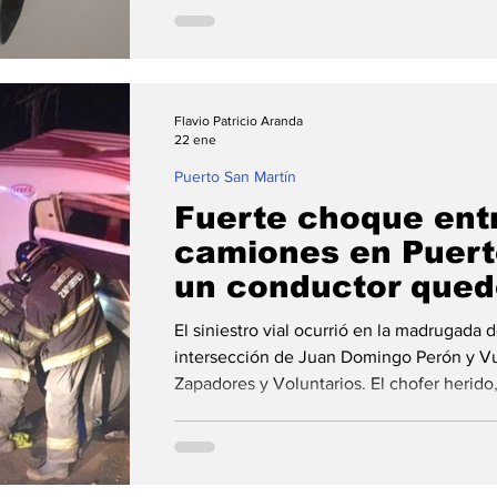
sustraída días atrás. Este sábado alrededo
personal del Comando Radioeléctrico inter
ocurrido sobre Córdoba al 300 de Puerto 
un masculino mayor de edad
Flavio Patricio Aranda
22 ene
Puerto San Martín
Fuerte choque ent
camiones en Puert
un conductor qued
fue rescatado
El siniestro vial ocurrió en la madrugada 
intersección de Juan Domingo Perón y V
Zapadores y Voluntarios. El chofer herido
trasladado de urgencia al hospital Eva Per
entre dos camiones se registró en la madrugada de este jueves
minutos antes de las 3 en Puerto General
precisamente en la intersección de Juan