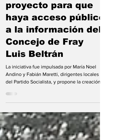
Presentaron un
proyecto para que
haya acceso público
a la información del
Concejo de Fray
Luis Beltrán
La iniciativa fue impulsada por María Noel
Andino y Fabián Maretti, dirigentes locales
del Partido Socialista, y propone la creación
de herramientas digitales para la difusión de
la actividad legislativa. Hoy el cuerpo no
cuenta ni siquiera con redes sociales. Los
dirigentes socialistas Fabian Maretti y María
Noel Andino presentaron este martes en el
Concejo Municipal de Fray Luis Beltrán un