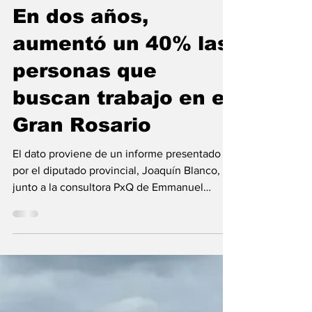
Gran Rosario
En dos años,
aumentó un 40% las
personas que
buscan trabajo en el
Gran Rosario
El dato proviene de un informe presentado
por el diputado provincial, Joaquín Blanco,
junto a la consultora PxQ de Emmanuel
Álvarez Agis. Una familia rosarina destina el
96% de sus ingresos para cubrir los gastos
básicos del hogar. Los datos muestran que
hay un marcado aumento de la búsqueda de
empleo y también de la precarización laboral.
Crédito: Juan José Garcia Un informe sobre la