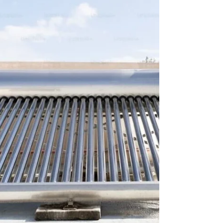
depositados sus haberes en cuenta este
sábado 30 de mayo. La liquidación incluye el
incremento acordado en paritarias del 10,9 %
acumulado para mayo. El Gobierno Provincial,
a través del Ministerio de Economía, informó
que los haberes del mes de mayo se
percibirán a partir del lunes 1 de junio y se
completará el viernes