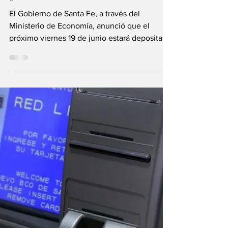
primer aguinaldo los
estatales
provinciales
El Gobierno de Santa Fe, a través del
Ministerio de Economía, anunció que el
próximo viernes 19 de junio estará depositada
la primera cuota del Sueldo Anual
Complementario para los empleados del
sector público. Incluirá los acuerdos paritarios
establecidos hasta el mes de junio inclusive.
El Ministerio de Economía santafesino
informó que el próximo viernes 19 de junio, la
totalidad del personal del Poder Ejecutivo
Provincial percibirá el pago de la primera
cuota del Sueldo An