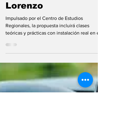
energías renovables:
dictarán un taller
intensivo de
termotanques
solares en San
Lorenzo
Impulsado por el Centro de Estudios
Regionales, la propuesta incluirá clases
teóricas y prácticas con instalación real en el
Club Argentino y está orientada a quienes
quieran formarse desde cero. En la ciudad de
San Lorenzo se desarrollará un taller práctico
intensivo de instalación de termotanques
solares atmosféricos , una iniciativa que
busca promover la formación en energías