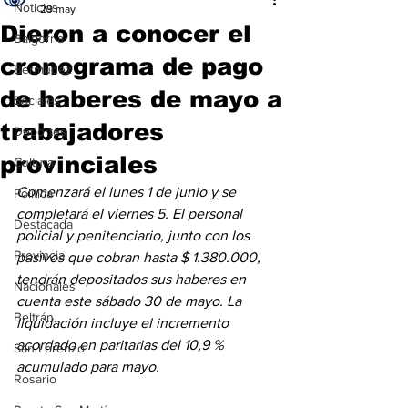
Noticias
29 may
Dieron a conocer el
Baigorria
cronograma de pago
Bermúdez
de haberes de mayo a
Sociales
trabajadores
Deportes
provinciales
Cultura
Comenzará el lunes 1 de junio y se 
Política
completará el viernes 5. El personal 
Destacada
policial y penitenciario, junto con los 
Provincia
pasivos que cobran hasta $ 1.380.000, 
tendrán depositados sus haberes en 
Nacionales
cuenta este sábado 30 de mayo. La 
Beltrán
liquidación incluye el incremento 
acordado en paritarias del 10,9 % 
San Lorenzo
acumulado para mayo.
Rosario