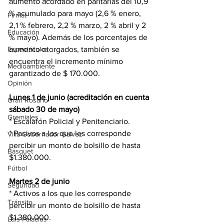
aumento acordado en paritarias del 10,9 
% acumulado para mayo (2,6 % enero, 
Firmat
2,1 % febrero, 2,2 % marzo, 2 % abril y 2 
Educación
% mayo). Además de los porcentajes de 
aumento otorgados, también se 
Espectáculos
encuentra el incremento mínimo 
Medioambiente
garantizado de $ 170.000.
Opinión
Lunes 1 de junio (acreditación en cuenta 
Gran Rosario
sábado 30 de mayo)
Gremiales
* Escalafón Policial y Penitenciario.
* Pasivos a los que les corresponde 
Villa Gobernador Gálvez
percibir un monto de bolsillo de hasta 
Básquet
$1.380.000.
Fútbol
Martes 2 de junio
Seguridad
* Activos a los que les corresponde 
Tránsito
percibir un monto de bolsillo de hasta 
$1.380.000.
Luis Palacios