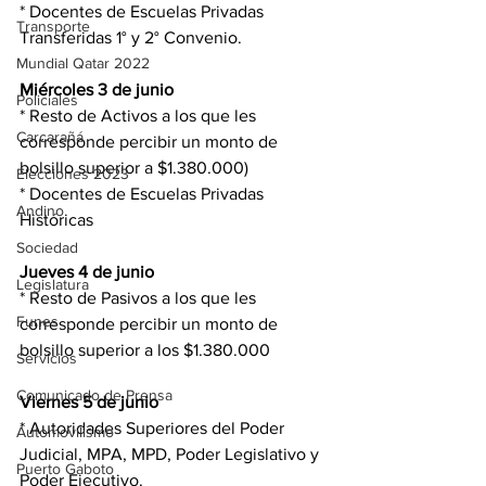
* Docentes de Escuelas Privadas 
Transporte
Transferidas 1° y 2° Convenio.
Mundial Qatar 2022
Miércoles 3 de junio
Policiales
* Resto de Activos a los que les 
Carcarañá
corresponde percibir un monto de 
bolsillo superior a $1.380.000)
Elecciones 2023
* Docentes de Escuelas Privadas 
Andino
Históricas
Sociedad
Jueves 4 de junio
Legislatura
* Resto de Pasivos a los que les 
Funes
corresponde percibir un monto de 
bolsillo superior a los $1.380.000
Servicios
Comunicado de Prensa
Viernes 5 de junio
* Autoridades Superiores del Poder 
Automovilismo
Judicial, MPA, MPD, Poder Legislativo y 
Puerto Gaboto
Poder Ejecutivo.