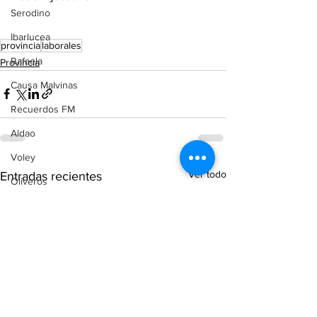
Serodino
Ibarlucea
provincia
laborales
Rafaela
Provincia
Causa Malvinas
Recuerdos FM
Aldao
Voley
Ver todo
Entradas recientes
Oliveros
Tenis
Reconquista
Judiciales
Elecciones 2025
Entre Ríos