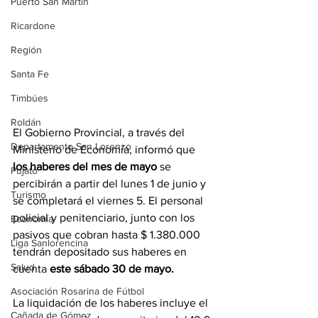
Puerto San Martín
Ricardone
Región
Santa Fe
Timbúes
Roldán
El Gobierno Provincial, a través del 
Departamento San Lorenzo
Ministerio de Economía, informó que 
los haberes del mes de mayo 
se 
Pujato
percibirán a partir del lunes 1 de junio y 
Turismo
se completará el viernes 5. El personal 
policial y penitenciario, junto con los 
Economía
pasivos que cobran hasta $ 1.380.000 
Liga Sanlorencina
tendrán depositado sus haberes en 
Salud
cuenta 
este sábado 30 de mayo.
Asociación Rosarina de Fútbol
La liquidación de los haberes incluye el 
Cañada de Gómez