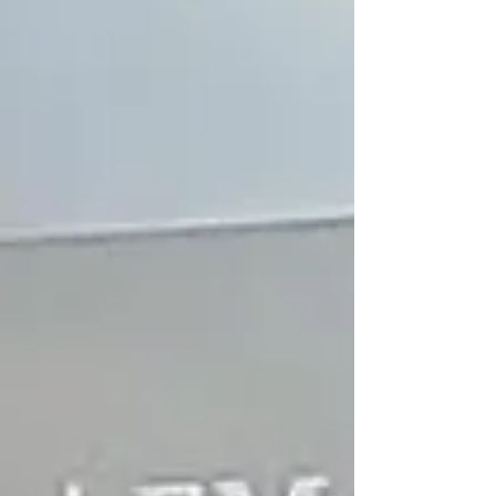
Bermúdez, donde presentará su libro "FM
Poriajhú, voces rebeladas. El derecho a la
comunicación en las radios de gestión social".
La actividad se realizará el domingo 26 d