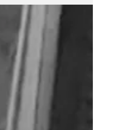
proceso de vaciamiento y reclamaron la
continuidad de la programación propia y la
preservación de las fuentes laborales. La
radio LT3 AM 680 de Rosario, una de las
emisoras más emblemáticas de la Argentina y
la más antigua del interior del país, dejaría de
emitir programación propia a partir de