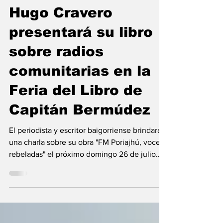
Bermúdez
Hugo Cravero
presentará su libro
sobre radios
comunitarias en la
Feria del Libro de
Capitán Bermúdez
El periodista y escritor baigorriense brindará
una charla sobre su obra "FM Poriajhú, voces
rebeladas" el próximo domingo 26 de julio.
Estará acompañado por el periodista Flavio
Patricio Aranda. El periodista, historiador y
escritor Hugo Cravero participará de la
primera Feria Municipal del Libro de Capitán