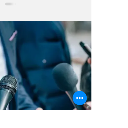
La iniciativa fue impulsada en el Concejo
Municipal por el edil Gerardo Grosso y
aprobada este martes por unanimidad. En el
marco del próximo Día del Periodista,
propone homenajear a la comunicadora
fallecida el pasado 6 de abril. El Concejo
Municipal de Capitán Bermúdez aprobó este
martes un proyecto de declaración para
reconocer la trayectoria de la periodista
Adriana Guzzetti, quien falleció el pasado 6
de abril, en el marco de la conmemoración
del Día del Periodista, que