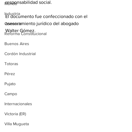
responsabilidad social.
Mundo
Industria
El documento fue confeccionado con el 
asesoramiento jurídico del abogado 
Comercio
Walter Gómez.
Reforma Constitucional
Buenos Aires
Cordón Industrial
Totoras
Pérez
Pujato
Campo
Internacionales
Victoria (ER)
Villa Mugueta