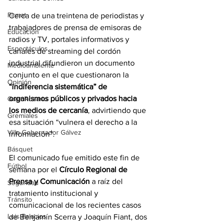
Firmat
Cerca de una treintena de periodistas y 
trabajadores de prensa de emisoras de 
Educación
radios y TV, portales informativos y 
Espectáculos
canales de streaming del cordón 
industrial difundieron un documento 
Medioambiente
conjunto en el que cuestionaron la 
Opinión
“indiferencia sistemática” de 
organismos públicos y privados hacia 
Gran Rosario
los medios de cercanía
, advirtiendo que 
Gremiales
esa situación “vulnera el derecho a la 
Villa Gobernador Gálvez
información”.
Básquet
El comunicado fue emitido este fin de 
Fútbol
semana por el 
Círculo Regional de 
Prensa y Comunicación
 a raíz del 
Seguridad
tratamiento institucional y 
Tránsito
comunicacional de los recientes casos 
Luis Palacios
de Benjamín Scerra y Joaquín Fiant, dos 