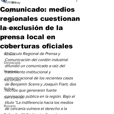
Noticias
18 may
Comunicado: medios
Baigorria
regionales cuestionan
Bermúdez
la exclusión de la
Sociales
prensa local en
Deportes
coberturas oficiales
Cultura
El Círculo Regional de Prensa y 
Política
Comunicación del cordón industrial 
Destacada
difundió un comunicado a raíz del 
Provincia
tratamiento institucional y 
comunicacional de los recientes casos 
Nacionales
de Benjamín Scerra y Joaquín Fiant, dos 
Beltrán
hechos que generaron fuerte 
conmoción pública en la región. Bajo el 
San Lorenzo
título “La indiferencia hacia los medios 
Rosario
de cercanía vulnera el derecho a la 