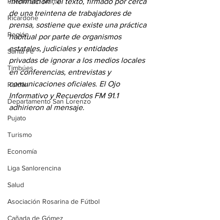
Puerto San Martín
información”, el texto, firmado por cerca 
de una treintena de trabajadores de 
Ricardone
prensa, sostiene que existe una práctica 
Región
habitual por parte de organismos 
estatales, judiciales y entidades 
Santa Fe
privadas de ignorar a los medios locales 
Timbúes
en conferencias, entrevistas y 
comunicaciones oficiales. El Ojo 
Roldán
Informativo y Recuerdos FM 91.1 
Departamento San Lorenzo
adhirieron al mensaje.
Pujato
Turismo
Economía
Liga Sanlorencina
Salud
Asociación Rosarina de Fútbol
Cañada de Gómez