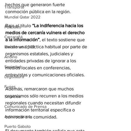
hechos que generaron fuerte 
Transporte
conmoción pública en la región.
Mundial Qatar 2022
Bajo el título 
“La indiferencia hacia los 
Policiales
medios de cercanía vulnera el derecho 
Carcarañá
a la información”
, el texto sostiene que 
existe una práctica habitual por parte de 
Elecciones 2023
organismos estatales, judiciales y 
Andino
entidades privadas de ignorar a los 
Sociedad
medios locales en conferencias, 
entrevistas y comunicaciones oficiales.
Legislatura
Funes
Además, remarcaron que muchos 
organismos sólo recurren a los medios 
Servicios
regionales cuando necesitan difundir 
Comunicado de Prensa
información territorial específica o 
Automovilismo
convocar a la comunidad.
Puerto Gaboto
El documento también señala que esta 