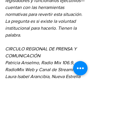
legisladores y funcionarios ejecutivos— 
cuentan con las herramientas 
normativas para revertir esta situación. 
La pregunta es si existe la voluntad 
institucional para hacerlo. Tienen la 
palabra.
CIRCULO REGIONAL DE PRENSA Y 
COMUNICACIÓN
Patricia Anselmo, Radio Mix 106.9, 
RadioMix Web y Canal de Streaming
Laura Isabel Arancibia, Nueva Estrella 
Medios y FM 102.9
Flavio Patricio Aranda, Recuerdos FM 
91.1 y El Ojo Informativo
Alejandro Argañaraz, Radio Tifón
Edgardo Bagnera, Director Canal 11 Aire 
para la Región y  Canal 7 TCCB
Romina Bagnera, Canal 11 Aire para la 