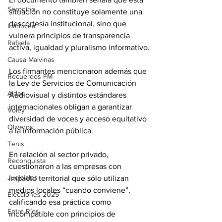
Serodino
situación no constituye solamente una 
descortesía institucional, sino que 
Ibarlucea
vulnera principios de transparencia 
Rafaela
activa, igualdad y pluralismo informativo.
Causa Malvinas
Los firmantes mencionaron además que 
Recuerdos FM
la Ley de Servicios de Comunicación 
Aldao
Audiovisual y distintos estándares 
internacionales obligan a garantizar 
Voley
diversidad de voces y acceso equitativo 
Oliveros
a la información pública.
Tenis
En relación al sector privado, 
Reconquista
cuestionaron a las empresas con 
Judiciales
impacto territorial que sólo utilizan 
medios locales “cuando conviene”, 
Elecciones 2025
calificando esa práctica como 
Entre Ríos
incompatible con principios de 