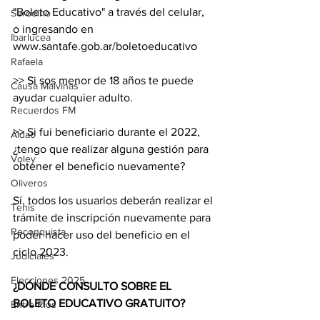
"Boleto Educativo" a través del celular, 
Serodino
o ingresando en 
Ibarlucea
www.santafe.gob.ar/boletoeducativo
Rafaela
>> Si sos menor de 18 años te puede 
Causa Malvinas
ayudar cualquier adulto.
Recuerdos FM
>> Si fui beneficiario durante el 2022, 
Aldao
¿tengo que realizar alguna gestión para 
Voley
obtener el beneficio nuevamente?
Oliveros
Sí, todos los usuarios deberán realizar el 
Tenis
trámite de inscripción nuevamente para 
Reconquista
poder hacer uso del beneficio en el 
ciclo 2023.
Judiciales
Elecciones 2025
¿DÓNDE CONSULTO SOBRE EL 
BOLETO EDUCATIVO GRATUITO?
Entre Ríos