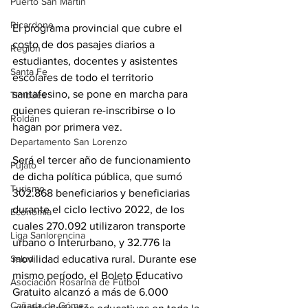
Puerto San Martín
Ricardone
El programa provincial que cubre el 
costo de dos pasajes diarios a 
Región
estudiantes, docentes y asistentes 
Santa Fe
escolares de todo el territorio 
santafesino, se pone en marcha para 
Timbúes
quienes quieran re-inscribirse o lo 
Roldán
hagan por primera vez.
Departamento San Lorenzo
Será el tercer año de funcionamiento 
Pujato
de dicha política pública, que sumó 
Turismo
302.868 beneficiarios y beneficiarias 
durante el ciclo lectivo 2022, de los 
Economía
cuales 270.092 utilizaron transporte 
Liga Sanlorencina
urbano o Interurbano, y 32.776 la 
Salud
movilidad educativa rural. Durante ese 
mismo período, el Boleto Educativo 
Asociación Rosarina de Fútbol
Gratuito alcanzó a más de 6.000 
Cañada de Gómez