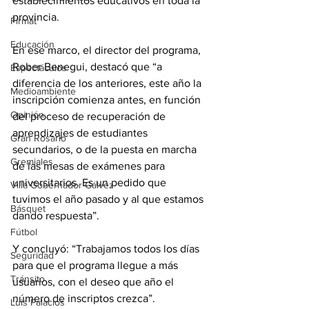
establecimientos educativos en toda la 
provincia.
Firmat
Educación
En ese marco, el director del programa, 
Rober Benegui, destacó que “a 
Espectáculos
diferencia de los anteriores, este año la 
Medioambiente
inscripción comienza antes, en función 
Opinión
del proceso de recuperación de 
aprendizajes de estudiantes 
Gran Rosario
secundarios, o de la puesta en marcha 
Gremiales
de las mesas de exámenes para 
universitarios. Es un pedido que 
Villa Gobernador Gálvez
tuvimos el año pasado y al que estamos 
Básquet
dando respuesta”.
Fútbol
Y concluyó: “Trabajamos todos los días 
Seguridad
para que el programa llegue a más 
Tránsito
usuarios, con el deseo que año el 
número de inscriptos crezca”.
Luis Palacios