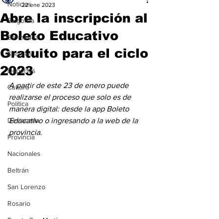
Noticias
22 ene 2023
Abre la inscripción al
Baigorria
Boleto Educativo
Bermúdez
Gratuito para el ciclo
Sociales
2023
Deportes
A partir de este 23 de enero puede 
Cultura
realizarse el proceso que solo es de 
Política
manera digital: desde la app Boleto 
Destacada
Educativo o ingresando a la web de la 
provincia.
Provincia
Nacionales
Beltrán
San Lorenzo
Rosario