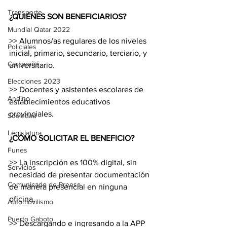
Transporte
¿QUIÉNES SON BENEFICIARIOS?
Mundial Qatar 2022
>> Alumnos/as regulares de los niveles 
Policiales
inicial, primario, secundario, terciario, y 
Carcarañá
universitario.
Elecciones 2023
>> Docentes y asistentes escolares de 
Andino
establecimientos educativos 
provinciales.
Sociedad
Legislatura
¿CÓMO SOLICITAR EL BENEFICIO?
Funes
>> La inscripción es 100% digital, sin 
Servicios
necesidad de presentar documentación 
Comunicado de Prensa
de manera presencial en ninguna 
oficina.
Automovilismo
Puerto Gaboto
>> Descargando e ingresando a la APP 