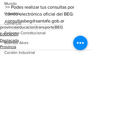
Mundo
>> Podes realizar tus consultas por 
Industria
correo electrónico oficial del BEG: 
consultasbeg@santafe.gob.ar
Comercio
provincia
educacion
transporte
BEG
Reforma Constitucional
Educación
Destacada
Buenos Aires
Provincia
Cordón Industrial
Totoras
Pérez
Pujato
Campo
Ver todo
Entradas recientes
Internacionales
Victoria (ER)
Villa Mugueta