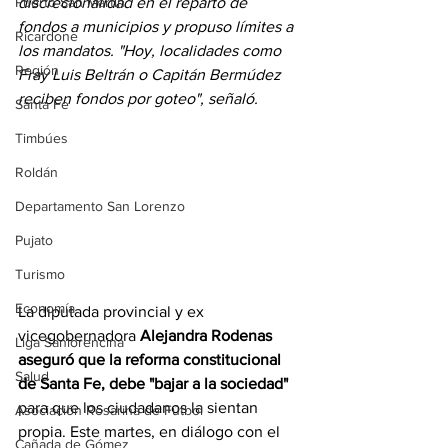
Puerto San Martín
discrecionalidad en el reparto de 
fondos a municipios y propuso límites a 
Ricardone
los mandatos. "Hoy, localidades como 
Región
Fray Luis Beltrán o Capitán Bermúdez 
reciben fondos por goteo", señaló. 
Santa Fe
Timbúes
Roldán
Departamento San Lorenzo
Pujato
Turismo
Economía
La diputada provincial y ex 
vicegobernadora 
Alejandra Rodenas 
Liga Sanlorencina
aseguró que la reforma constitucional 
Salud
de Santa Fe, debe "bajar a la sociedad"
para que los ciudadanos la sientan 
Asociación Rosarina de Fútbol
propia. Este martes, en diálogo con el 
Cañada de Gómez