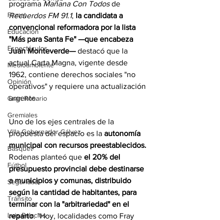
programa 
Mañana Con Todos
 de 
Firmat
Recuerdos FM 91.1
, 
la candidata a 
convencional reformadora por la lista 
Educación
"Más para Santa Fe" —que encabeza 
Espectáculos
Juan Monteverde—
 destacó que la 
actual Carta Magna, vigente desde 
Medioambiente
1962, contiene derechos sociales "no 
Opinión
operativos" y requiere una actualización 
urgente.
Gran Rosario
Gremiales
Uno de los ejes centrales de la 
Villa Gobernador Gálvez
propuesta del espacio es la 
autonomía 
municipal con recursos preestablecidos.
Básquet
Rodenas planteó que
 el 20% del 
Fútbol
presupuesto provincial debe destinarse 
a municipios y comunas, distribuido 
Seguridad
según la cantidad de habitantes, para 
Tránsito
terminar con la "arbitrariedad" en el 
Luis Palacios
reparto
. "Hoy, localidades como Fray 