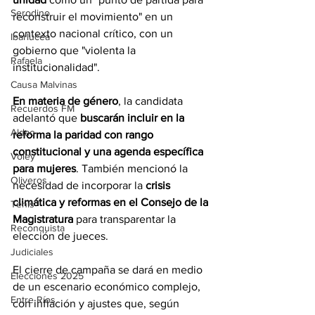
Serodino
reconstruir el movimiento" en un 
contexto nacional crítico, con un 
Ibarlucea
gobierno que "violenta la 
Rafaela
institucionalidad". 
Causa Malvinas
En materia de género
, la candidata 
Recuerdos FM
adelantó que 
buscarán incluir en la 
Aldao
reforma la paridad con rango 
constitucional y una agenda específica 
Voley
para mujeres
. También mencionó la 
Oliveros
necesidad de incorporar la 
crisis 
climática y reformas en el Consejo de la 
Tenis
Magistratura
 para transparentar la 
Reconquista
elección de jueces.
Judiciales
El cierre de campaña se dará en medio 
Elecciones 2025
de un escenario económico complejo, 
Entre Ríos
con inflación y ajustes que, según 