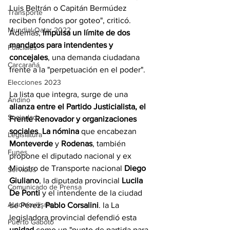
Luis Beltrán o Capitán Bermúdez 
Transporte
reciben fondos por goteo", criticó. 
Mundial Qatar 2022
Además, 
impulsa un límite de dos 
mandatos para intendentes y 
Policiales
concejales
, una demanda ciudadana 
Carcarañá
frente a la "perpetuación en el poder".
Elecciones 2023
La lista que integra, surge de una 
Andino
alianza entre el Partido Justicialista, el 
Sociedad
Frente Renovador y organizaciones 
sociales
. 
La nómina 
que encabezan 
Legislatura
Monteverde 
y 
Rodenas
, también 
Funes
propone el diputado nacional y ex 
Ministro de Transporte nacional 
Diego 
Servicios
Giuliano
, la diputada provincial 
Lucila 
Comunicado de Prensa
De Ponti
 y el intendente de la ciudad 
Automovilismo
de Pérez,
 Pablo Corsalini
. la La 
legisladora provincial defendió esta 
Puerto Gaboto
unidad 
como un "punto de partida para 