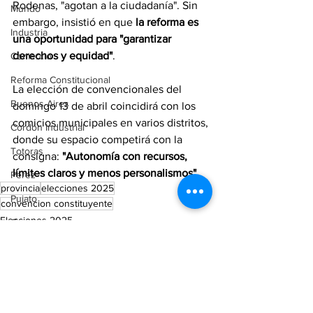
Rodenas, "agotan a la ciudadanía". Sin 
Mundo
embargo, insistió en que 
la reforma es 
Industria
una oportunidad para "garantizar 
derechos y equidad"
. 
Comercio
Reforma Constitucional
La elección de convencionales del 
Buenos Aires
domingo 13 de abril coincidirá con los 
comicios municipales en varios distritos, 
Cordón Industrial
donde su espacio competirá con la 
Totoras
consigna: 
"Autonomía con recursos, 
límites claros y menos personalismos".
Pérez
provincia
elecciones 2025
Pujato
convencion constituyente
Elecciones 2025
Campo
Destacada
Internacionales
Victoria (ER)
Villa Mugueta