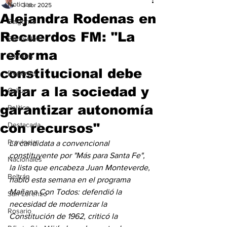
Noticias
3 abr 2025
Alejandra Rodenas en
Baigorria
Recuerdos FM: "La
Bermúdez
reforma
Sociales
constitucional debe
Deportes
bajar a la sociedad y
Cultura
garantizar autonomía
Política
con recursos"
Destacada
Provincia
La candidata a convencional 
constituyente por "Más para Santa Fe", 
Nacionales
la lista que encabeza Juan Monteverde, 
Beltrán
habló esta semana en el programa 
Mañana Con Todos: defendió la 
San Lorenzo
necesidad de modernizar la 
Rosario
Constitución de 1962, criticó la 