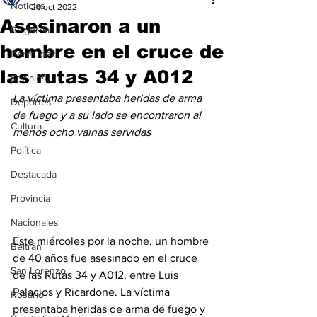
Noticias
20 oct 2022
Asesinaron a un
Baigorria
hombre en el cruce de
Bermúdez
las rutas 34 y A012
Sociales
La víctima presentaba heridas de arma 
Deportes
de fuego y a su lado se encontraron al 
Cultura
menos ocho vainas servidas
Política
Destacada
Provincia
Nacionales
Este miércoles por la noche, un hombre 
Beltrán
de 40 años fue asesinado en el cruce 
San Lorenzo
de las Rutas 34 y A012, entre Luis 
Palacios y Ricardone. La víctima 
Rosario
presentaba heridas de arma de fuego y 