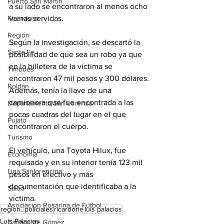
Puerto San Martín
a su lado se encontraron al menos ocho 
vainas servidas.
Ricardone
Región
Según la investigación, se descartó la 
Santa Fe
posibilidad de que sea un robo ya que 
en la billetera de la víctima se 
Timbúes
encontraron 47 mil pesos y 300 dólares. 
Roldán
Además, tenía la llave de una 
camionera que fue encontrada a las 
Departamento San Lorenzo
pocas cuadras del lugar en el que 
Pujato
encontraron el cuerpo.
Turismo
El vehículo, una Toyota Hilux, fue 
Economía
requisada y en su interior tenía 123 mil 
Liga Sanlorencina
pesos en efectivo y más 
documentación que identificaba a la 
Salud
víctima.
Asociación Rosarina de Fútbol
region..
policiales
ricardone
luis palacios
Luis Palacios
Cañada de Gómez