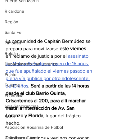
Puerto San Martín
Ricardone
Región
Santa Fe
La comunidad de Capitán Bermúdez se 
Timbúes
prepara para movilizarse 
este
viernes
Roldán
en reclamo de justicia por el 
asesinato 
de Mateo Arévalo, el joven de 16 años 
Departamento San Lorenzo
que fue apuñalado el viernes pasado en 
Pujato
plena vía pública por otro adolescente 
Turismo
de 13 años
. 
Será a partir de las 14 horas 
desde el club Barrio Quinta, 
Economía
Crisantemos al 200, para allí marchar 
Liga Sanlorencina
hasta la intersección de Av. San 
Lorenzo y Florida
, lugar del trágico 
Salud
hecho.
Asociación Rosarina de Fútbol
Familiares, amigos y vecinos convocan 
Cañada de Gómez