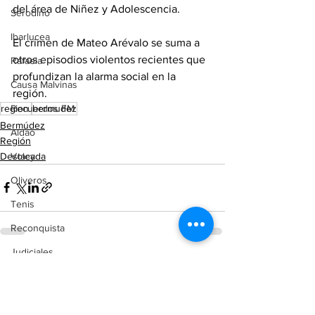
del área de Niñez y Adolescencia.
Serodino
Ibarlucea
El crimen de Mateo Arévalo se suma a 
otros episodios violentos recientes que 
Rafaela
profundizan la alarma social en la 
Causa Malvinas
región. 
region.
bermudez
Recuerdos FM
Bermúdez
Aldao
Región
Destacada
Voley
Oliveros
Tenis
Reconquista
Judiciales
Ver todo
Entradas recientes
Elecciones 2025
Entre Ríos