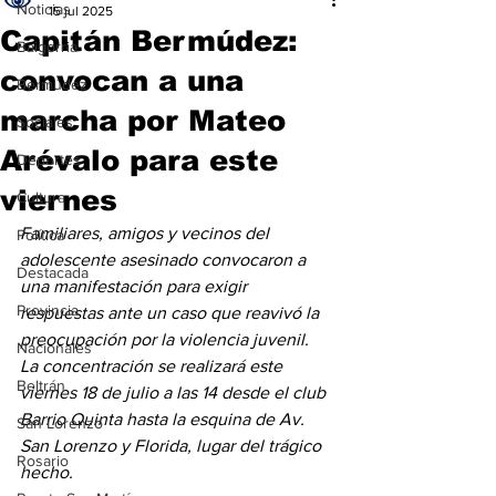
Noticias
15 jul 2025
Capitán Bermúdez:
Baigorria
convocan a una
Bermúdez
marcha por Mateo
Sociales
Arévalo para este
Deportes
viernes
Cultura
Familiares, amigos y vecinos del 
Política
adolescente asesinado convocaron a 
Destacada
una manifestación para exigir 
Provincia
respuestas ante un caso que reavivó la 
preocupación por la violencia juvenil. 
Nacionales
La concentración se realizará este 
Beltrán
viernes 18 de julio a las 14 desde el club 
Barrio Quinta hasta la esquina de Av. 
San Lorenzo
San Lorenzo y Florida, lugar del trágico 
Rosario
hecho. 