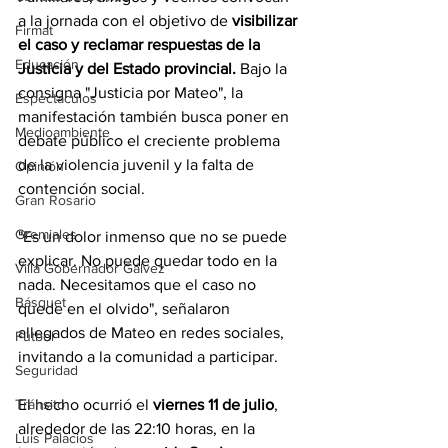
a la jornada con el objetivo de 
visibilizar 
Firmat
el caso y reclamar respuestas de la 
Educación
Justicia y del Estado provincial. 
Bajo la 
consigna "Justicia por Mateo", la 
Espectáculos
manifestación también busca poner en 
Medioambiente
debate público el creciente problema 
de la violencia juvenil y la falta de 
Opinión
contención social.
Gran Rosario
Gremiales
"Es un dolor inmenso que no se puede 
explicar. No puede quedar todo en la 
Villa Gobernador Gálvez
nada. Necesitamos que el caso no 
Básquet
quede en el olvido", señalaron 
allegados de Mateo en redes sociales, 
Fútbol
invitando a la comunidad a participar.
Seguridad
El hecho ocurrió el 
viernes 11 de julio
, 
Tránsito
alrededor de las 22:10 horas, en la 
Luis Palacios