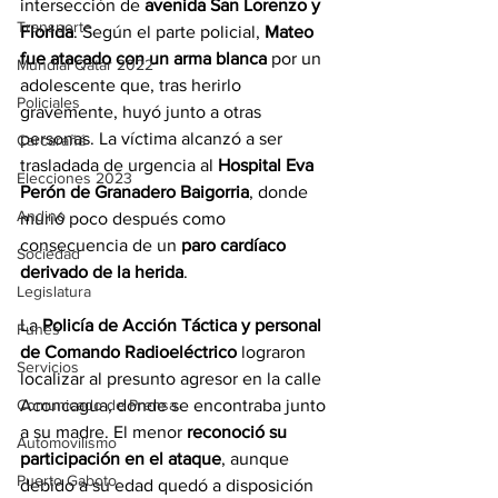
intersección de 
avenida San Lorenzo y 
Transporte
Florida
. Según el parte policial, 
Mateo 
fue atacado con un arma blanca
 por un 
Mundial Qatar 2022
adolescente que, tras herirlo 
Policiales
gravemente, huyó junto a otras 
personas. La víctima alcanzó a ser 
Carcarañá
trasladada de urgencia al 
Hospital Eva 
Elecciones 2023
Perón de Granadero Baigorria
, donde 
Andino
murió poco después como 
consecuencia de un 
paro cardíaco 
Sociedad
derivado de la herida
.
Legislatura
La 
Policía de Acción Táctica y personal 
Funes
de Comando Radioeléctrico
 lograron 
Servicios
localizar al presunto agresor en la calle 
Aconcagua, donde se encontraba junto 
Comunicado de Prensa
a su madre. El menor 
reconoció su 
Automovilismo
participación en el ataque
, aunque 
Puerto Gaboto
debido a su edad quedó a disposición 