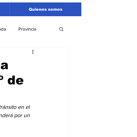
Quienes somos
ada
Provincia
Región
Santa Fe
ta
º de
Liga Sanlorencina
spectáculos
ánsito en el 
nderá por un 