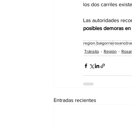
los dos carriles exis
Las autoridades rec
posibles demoras en 
region.
baigorria
rosario
tra
Tránsito
Región
Rosar
Entradas recientes