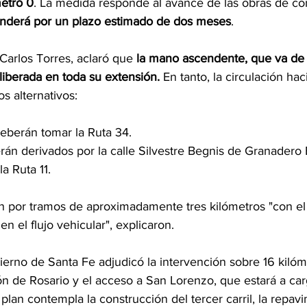
metro 0
. La medida responde al avance de las obras de co
enderá por un plazo estimado de dos meses
.
 Carlos Torres, aclaró que 
la mano ascendente, que va de 
liberada en toda su extensión.
 En tanto, la circulación hac
s alternativos:
deberán tomar la Ruta 34.
erán derivados por la calle Silvestre Begnis de Granadero 
a Ruta 11.
an por tramos de aproximadamente tres kilómetros "con el 
n el flujo vehicular", explicaron. 
ierno de Santa Fe adjudicó la intervención sobre 16 kilóm
ón de Rosario y el acceso a San Lorenzo, que estará a car
lan contempla la construcción del tercer carril, la repav