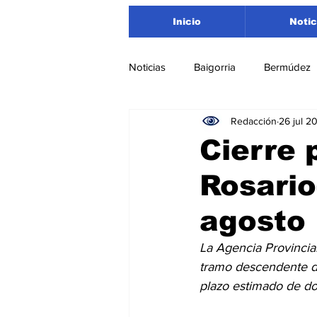
Inicio
Notic
Noticias
Baigorria
Bermúdez
Redacción
26 jul 2
Nacionales
Beltrán
San
Cierre 
Rosario
Timbúes
Roldán
Depar
agosto
Salud
Asociación Rosarina d
La Agencia Provincial
tramo descendente de 
plazo estimado de d
Medioambiente