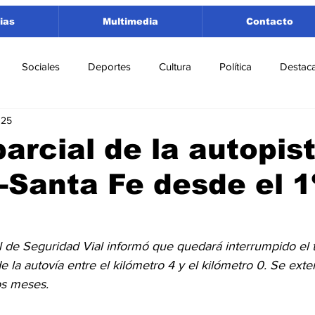
ias
Multimedia
Contacto
Sociales
Deportes
Cultura
Política
Destac
025
 Lorenzo
Rosario
Puerto San Martín
Ricardone
parcial de la autopis
-Santa Fe desde el 1
tamento San Lorenzo
Pujato
Turismo
Economía
e Fútbol
Cañada de Gómez
Firmat
Educación
E
 de Seguridad Vial informó que quedará interrumpido el tr
la autovía entre el kilómetro 4 y el kilómetro 0. Se exte
os meses.