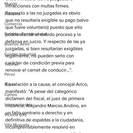
Mundo
infracciones con multas firmes. 
Respecto a las no juzgadas es obvio 
Industria
que no resultaría exigible su pago (salvo 
Comercio
que fuere voluntario) puesto que ello 
Reforma Constitucional
podría afectar el debido proceso y la 
defensa en juicio. Y respecto de las ya 
Buenos Aires
juzgadas, si bien resultarían exigibles 
Cordón Industrial
legalmente, no pueden serlo con 
carácter de condición previa para 
Totoras
renovar el carnet de conducir…”.
Pérez
En relación a la causa, el concejal Arico, 
Pujato
manifestó: “A pesar del categórico 
Campo
dictamen del fiscal, el juez de primera 
Internacionales
instancia, Alejandro Marcos Andino, en 
un fallo contrario a derecho y en 
Victoria (ER)
definitiva de espaldas a la ciudadanía, 
Villa Mugueta
incomprensiblemente resolvió en 