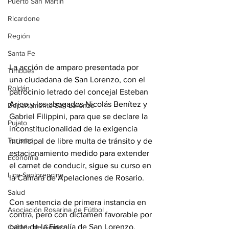
Puerto San Martín
Ricardone
Región
Santa Fe
La acción de amparo presentada por 
Timbúes
una ciudadana de San Lorenzo, con el 
Roldán
patrocinio letrado del concejal Esteban 
Arico y los abogados Nicolás Benítez y 
Departamento San Lorenzo
Gabriel Filippini, para que se declare la 
Pujato
inconstitucionalidad de la exigencia 
Turismo
municipal de libre multa de tránsito y de 
estacionamiento medido para extender 
Economía
el carnet de conducir, sigue su curso en 
Liga Sanlorencina
la Cámara de Apelaciones de Rosario.
Salud
Con sentencia de primera instancia en 
Asociación Rosarina de Fútbol
contra, pero con dictamen favorable por 
parte de la Fiscalía de San Lorenzo, 
Cañada de Gómez