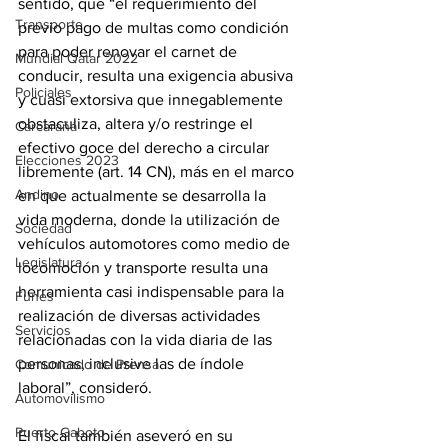
sentido, que “el requerimiento del 
Transporte
previo pago de multas como condición 
para poder renovar el carnet de 
Mundial Qatar 2022
conducir, resulta una exigencia abusiva 
Policiales
y cuasi extorsiva que innegablemente 
obstaculiza, altera y/o restringe el 
Carcarañá
efectivo goce del derecho a circular 
Elecciones 2023
libremente (art. 14 CN), más en el marco 
Andino
en que actualmente se desarrolla la 
vida moderna, donde la utilización de 
Sociedad
vehículos automotores como medio de 
Legislatura
locomoción y transporte resulta una 
herramienta casi indispensable para la 
Funes
realización de diversas actividades 
Servicios
relacionadas con la vida diaria de las 
personas, inclusive las de índole 
Comunicado de Prensa
laboral”, consideró.
Automovilismo
Puerto Gaboto
El fiscal también aseveró en su 