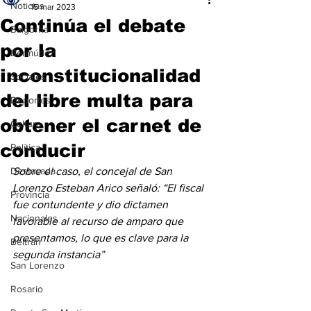
Noticias
15 mar 2023
Continúa el debate
Baigorria
por la
Bermúdez
inconstitucionalidad
Sociales
del libre multa para
Deportes
obtener el carnet de
Cultura
conducir
Política
Destacada
Sobre el caso, el concejal de San 
Lorenzo Esteban Arico señaló: “El fiscal 
Provincia
fue contundente y dio dictamen 
Nacionales
favorable al recurso de amparo que 
presentamos, lo que es clave para la 
Beltrán
segunda instancia”
San Lorenzo
Rosario