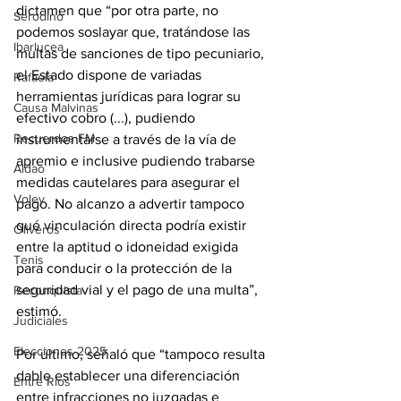
dictamen que “por otra parte, no 
Serodino
podemos soslayar que, tratándose las 
Ibarlucea
multas de sanciones de tipo pecuniario, 
el Estado dispone de variadas 
Rafaela
herramientas jurídicas para lograr su 
Causa Malvinas
efectivo cobro (...), pudiendo 
Recuerdos FM
instrumentarse a través de la vía de 
apremio e inclusive pudiendo trabarse 
Aldao
medidas cautelares para asegurar el 
Voley
pago. No alcanzo a advertir tampoco 
qué vinculación directa podría existir 
Oliveros
entre la aptitud o idoneidad exigida 
Tenis
para conducir o la protección de la 
seguridad vial y el pago de una multa”, 
Reconquista
estimó.
Judiciales
Elecciones 2025
Por último, señaló que “tampoco resulta 
dable establecer una diferenciación 
Entre Ríos
entre infracciones no juzgadas e 