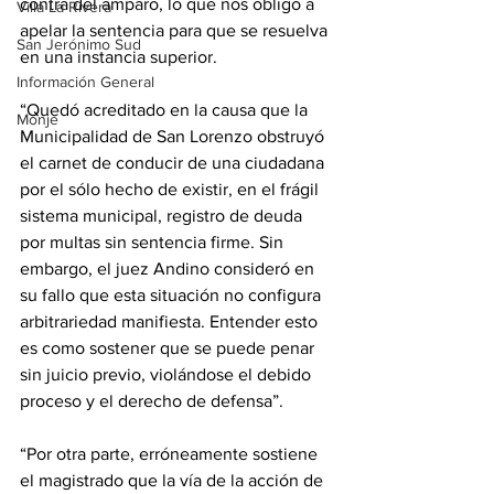
contra del amparo, lo que nos obligó a 
Villa La Rivera
apelar la sentencia para que se resuelva 
San Jerónimo Sud
en una instancia superior. 
Información General
“Quedó acreditado en la causa que la 
Monje
Municipalidad de San Lorenzo obstruyó 
el carnet de conducir de una ciudadana 
por el sólo hecho de existir, en el frágil 
sistema municipal, registro de deuda 
por multas sin sentencia firme. Sin 
embargo, el juez Andino consideró en 
su fallo que esta situación no configura 
arbitrariedad manifiesta. Entender esto 
es como sostener que se puede penar 
sin juicio previo, violándose el debido 
proceso y el derecho de defensa”.
“Por otra parte, erróneamente sostiene 
el magistrado que la vía de la acción de 