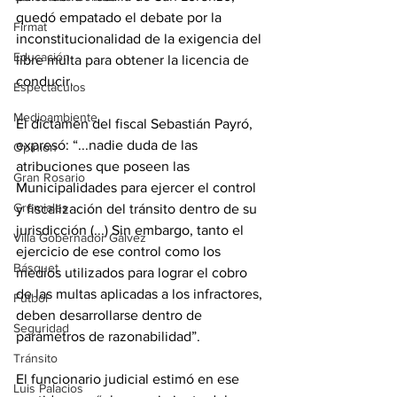
quedó empatado el debate por la 
Firmat
inconstitucionalidad de la exigencia del 
Educación
libre multa para obtener la licencia de 
conducir.
Espectáculos
Medioambiente
El dictamen del fiscal Sebastián Payró, 
expresó: “...nadie duda de las 
Opinión
atribuciones que poseen las 
Gran Rosario
Municipalidades para ejercer el control 
Gremiales
y fiscalización del tránsito dentro de su 
jurisdicción (...) Sin embargo, tanto el 
Villa Gobernador Gálvez
ejercicio de ese control como los 
Básquet
medios utilizados para lograr el cobro 
de las multas aplicadas a los infractores, 
Fútbol
deben desarrollarse dentro de 
Seguridad
parámetros de razonabilidad”. 
Tránsito
El funcionario judicial estimó en ese 
Luis Palacios