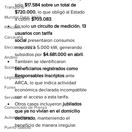
solo 
$17.584 sobre un total de 
Transporte
$720.000
, lo que obligó al Estado 
Mundial Qatar 2022
a cubrir 
$703.083
.
En solo 
un circuito de medición
, 
13 
Policiales
usuarios con tarifa 
Carcarañá
social
 presentaron consumos 
mayores a 5.000 kW, generando 
Elecciones 2023
subsidios por 
$4.681.000 en abril
.
Andino
También se identificaron 
Sociedad
beneficiarios registrados como 
Responsables Inscriptos
 ante 
Legislatura
ARCA, lo que indica actividad 
Funes
económica declarada incompatible 
con el acceso a esta tarifa.
Servicios
Otros casos incluyeron 
jubilados 
Comunicado de Prensa
que ya no vivían en el domicilio 
Automovilismo
declarado
, manteniendo el 
beneficio de manera irregular.
Puerto Gaboto