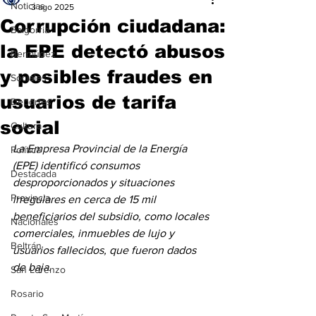
Noticias
3 ago 2025
Corrupción ciudadana:
Baigorria
la EPE detectó abusos
Bermúdez
y posibles fraudes en
Sociales
usuarios de tarifa
Deportes
social
Cultura
La Empresa Provincial de la Energía 
Política
(EPE) identificó consumos 
Destacada
desproporcionados y situaciones 
Provincia
irregulares en cerca de 15 mil 
beneficiarios del subsidio, como locales 
Nacionales
comerciales, inmuebles de lujo y 
Beltrán
usuarios fallecidos, que fueron dados 
de baja.
San Lorenzo
Rosario