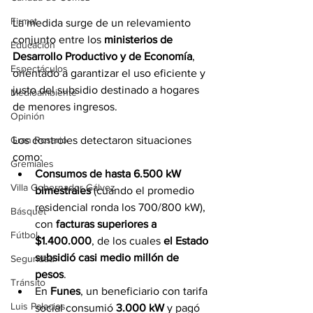
Firmat
La medida surge de un relevamiento 
conjunto entre los 
ministerios de 
Educación
Desarrollo Productivo y de Economía
, 
Espectáculos
orientado a garantizar el uso eficiente y 
justo del subsidio destinado a hogares 
Medioambiente
de menores ingresos.
Opinión
Los controles detectaron situaciones 
Gran Rosario
como:
Gremiales
Consumos de hasta 6.500 kW 
Villa Gobernador Gálvez
bimestrales
 (cuando el promedio 
residencial ronda los 700/800 kW), 
Básquet
con 
facturas superiores a 
Fútbol
$1.400.000
, de los cuales 
el Estado 
subsidió casi medio millón de 
Seguridad
pesos
.
Tránsito
En 
Funes
, un beneficiario con tarifa 
Luis Palacios
social consumió 
3.000 kW
 y pagó 