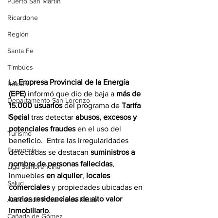
Puerto San Martín
Ricardone
Región
Santa Fe
Timbúes
La 
Empresa Provincial de la Energía 
Roldán
(EPE)
 informó que dio de baja a 
más de 
Departamento San Lorenzo
15.000 usuarios
 del programa de 
Tarifa 
Social
 tras detectar 
abusos, excesos y 
Pujato
potenciales fraudes
 en el uso del 
Turismo
beneficio.  Entre las irregularidades 
Economía
detectadas se destacan 
suministros a 
nombre de personas fallecidas
, 
Liga Sanlorencina
inmuebles 
en alquiler
, 
locales 
Salud
comerciales
 y propiedades ubicadas en 
barrios residenciales de alto valor 
Asociación Rosarina de Fútbol
inmobiliario
.
Cañada de Gómez