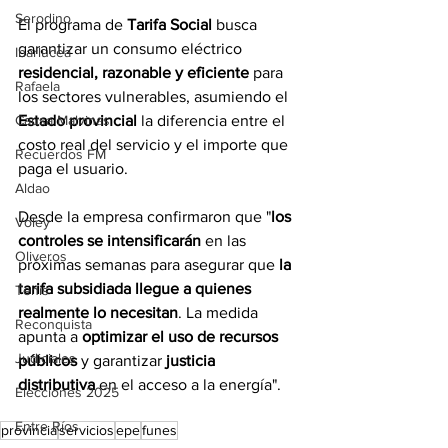
Serodino
El programa de 
Tarifa Social
 busca 
garantizar un consumo eléctrico 
Ibarlucea
residencial, razonable y eficiente
 para 
Rafaela
los sectores vulnerables, asumiendo el 
Estado provincial
 la diferencia entre el 
Causa Malvinas
costo real del servicio y el importe que 
Recuerdos FM
paga el usuario. 
Aldao
Desde la empresa confirmaron que "
los 
Voley
controles se intensificarán
 en las 
Oliveros
próximas semanas para asegurar que 
la 
tarifa subsidiada llegue a quienes 
Tenis
realmente lo necesitan
. La medida 
Reconquista
apunta a 
optimizar el uso de recursos 
Judiciales
públicos
 y garantizar 
justicia 
distributiva
 en el acceso a la energía".
Elecciones 2025
Entre Ríos
provincia
servicios
epe
funes