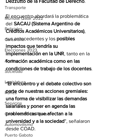
Dezzutto de la Facultad de Derecho
.
Transporte
El encuentro abordará la problemática 
Mundial Qatar 2022
del 
SACAU (Sistema Argentino de 
Policiales
Créditos Académicos Universitarios)
, 
sus antecedentes y los 
posibles 
Carcarañá
impactos que tendría su 
Elecciones 2023
implementación en la UNR
, tanto en la 
Andino
formación académica como en las 
condiciones de trabajo de los docentes
.
Sociedad
Legislatura
“
El encuentro y el debate colectivo son 
parte de nuestras acciones gremiales: 
Funes
una forma de visibilizar las demandas 
Servicios
salariales y poner en agenda las 
problemáticas que afectan a la 
Comunicado de Prensa
universidad y a la sociedad
”, señalaron 
Automovilismo
desde COAD.
Puerto Gaboto