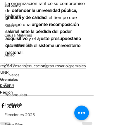
La organización ratificó su compromiso 
Serodino
de 
defender la universidad pública, 
Ibarlucea
gratuita y de calidad
, al tiempo que 
reclamó una 
urgente recomposición 
Rafaela
salarial ante la pérdida del poder 
Causa Malvinas
adquisitivo
 y el 
ajuste presupuestario 
Recuerdos FM
que atraviesa el sistema universitario 
nacional
.
Aldao
Voley
region.
rosario
educacion
gran rosario
gremiales
UNR
Oliveros
Gremiales
Tenis
Rosario
Región
Reconquista
Judiciales
Elecciones 2025
Entre Ríos