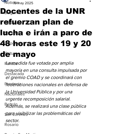
Noticias
15 may 2025
Docentes de la UNR
Baigorria
refuerzan plan de
Bermúdez
lucha e irán a paro de
Sociales
48 horas este 19 y 20
Deportes
de mayo
Cultura
La medida fue votada por amplia 
Política
mayoría en una consulta impulsada por 
Destacada
el gremio COAD y se coordinará con 
Provincia
federaciones nacionales en defensa de 
la Universidad Pública y por una 
Nacionales
urgente recomposición salarial. 
Beltrán
Además, se realizará una clase pública 
para visibilizar las problemáticas del 
San Lorenzo
sector.
Rosario