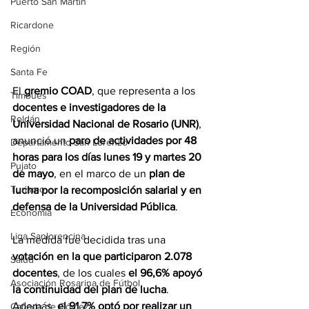
Puerto San Martín
Ricardone
Región
Santa Fe
El 
gremio COAD
, que representa a los 
Timbúes
docentes e investigadores de la 
Roldán
Universidad Nacional de Rosario (UNR)
, 
anunció un 
paro de actividades por 48 
Departamento San Lorenzo
horas para los días lunes 19 y martes 20 
Pujato
de mayo
, en el marco de un 
plan de 
Turismo
lucha por la recomposición salarial y en 
defensa de la Universidad Pública
.
Economía
Liga Sanlorencina
La medida fue decidida tras una 
votación en la que participaron 2.078 
Salud
docentes
, de los cuales 
el 96,6% apoyó 
Asociación Rosarina de Fútbol
la continuidad del plan de lucha
. 
Además, 
el 91,7% optó por realizar un 
Cañada de Gómez