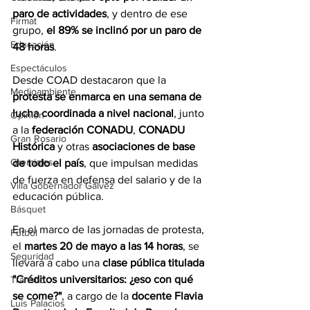
paro de actividades
, y dentro de ese 
Firmat
grupo, 
el 89% se inclinó por un paro de 
Educación
48 horas
.
Espectáculos
Desde COAD destacaron que la 
Medioambiente
protesta se enmarca en una semana de 
lucha coordinada a nivel nacional
, junto 
Opinión
a la 
federación CONADU
, 
CONADU 
Gran Rosario
Histórica
 y otras 
asociaciones de base 
Gremiales
de todo el país
, que impulsan medidas 
de fuerza en defensa del salario y de la 
Villa Gobernador Gálvez
educación pública.
Básquet
En el marco de las jornadas de protesta, 
Fútbol
el 
martes 20 de mayo a las 14 horas
, se 
Seguridad
llevará a cabo una 
clase pública titulada 
"Créditos universitarios: ¿eso con qué 
Tránsito
se come?"
, a cargo de la 
docente Flavia 
Luis Palacios