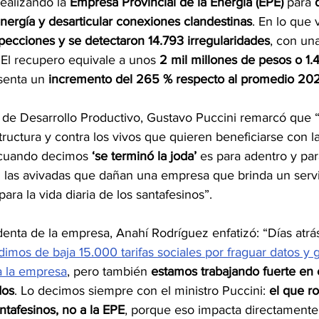
ealizando la 
Empresa Provincial de la Energía (EPE)
 para 
nergía y desarticular conexiones clandestinas
. En lo que 
pecciones y se detectaron 14.793 irregularidades
, con un
 El recupero equivale a unos 
2 mil millones de pesos o 1
esenta un
 incremento del 265 % respecto al promedio 2
era de Desarrollo Productivo, Gustavo Puccini remarcó que
structura y contra los vivos que quieren beneficiarse con la
cuando decimos 
‘se terminó la joda’
 es para adentro y par
 las avivadas que dañan una empresa que brinda un servi
ara la vida diaria de los santafesinos”.
identa de la empresa, Anahí Rodríguez enfatizó: “Días atrá
dimos de baja 15.000 tarifas sociales por fraguar datos y 
a la empresa
, pero también 
estamos trabajando fuerte en e
dos
. Lo decimos siempre con el ministro Puccini: 
el que ro
ntafesinos, no a la EPE
, porque eso impacta directamente 