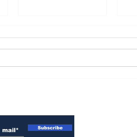
Paro docente: desde el
Pueb
gobierno provincial
cam
señalan que los
proy
establecimientos
con
 electrónico
estarán abiertos
6 d
Subscribe