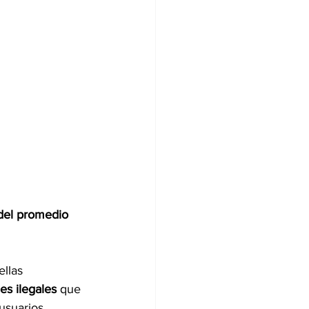
del promedio 
ellas 
s ilegales 
que 
usuarios 