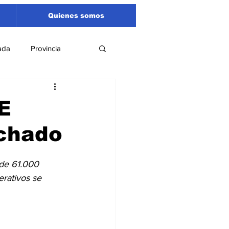
Quienes somos
ada
Provincia
Región
Santa Fe
E
chado
Liga Sanlorencina
 de 61.000 
spectáculos
rativos se 