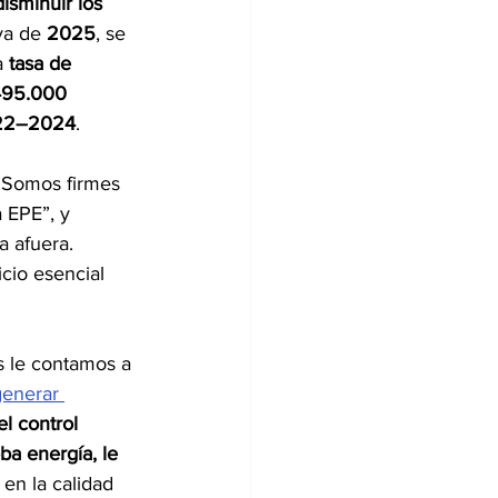
disminuir los 
va de 
2025
, se 
a 
tasa de 
.495.000 
022–2024
. 
 “Somos firmes 
 EPE”, y 
a afuera. 
cio esencial 
s le contamos a 
generar 
l control 
ba energía, le 
en la calidad 