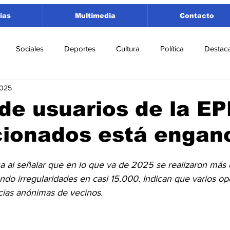
ias
Multimedia
Contacto
Sociales
Deportes
Cultura
Política
Destac
2025
 Lorenzo
Rosario
Puerto San Martín
Ricardone
de usuarios de la EP
cionados está engan
tamento San Lorenzo
Pujato
Turismo
Economía
a al señalar que en lo que va de 2025 se realizaron más
e Fútbol
Cañada de Gómez
Firmat
Educación
E
do irregularidades en casi 15.000. Indican que varios ope
cias anónimas de vecinos.