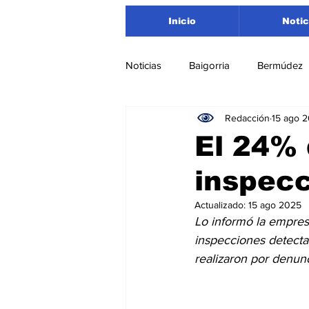
Inicio
Notic
Noticias
Baigorria
Bermúdez
Redacción
15 ago 
Nacionales
Beltrán
San
El 24% 
inspec
Timbúes
Roldán
Depar
Actualizado:
15 ago 2025
Lo informó la empres
Salud
Asociación Rosarina d
inspecciones detectan
realizaron por denun
Medioambiente