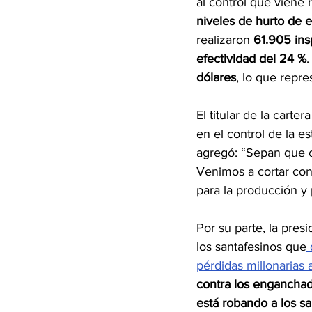
al control que viene r
niveles de hurto de e
realizaron 
61.905 ins
efectividad del 24 %
.
dólares
, lo que repr
El titular de la cart
en el control de la e
agregó: “Sepan que 
Venimos a cortar con
para la producción y p
Por su parte, la pres
los santafesinos que
 
pérdidas millonarias 
contra los engancha
está robando a los sa