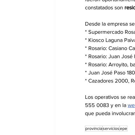
constatados son 
resi
Desde la empresa se 
* Supermercado Rosa
* Kiosco Laguna Pai
* Rosario: Casiano Ca
* Rosario: Juan José
* Rosario: Arroyito, b
* Juan José Paso 1800
* Cazadores 2000, Ro
Los operativos se re
555 0083 y en la 
we
que pueda involucrar
provincia
servicios
epe