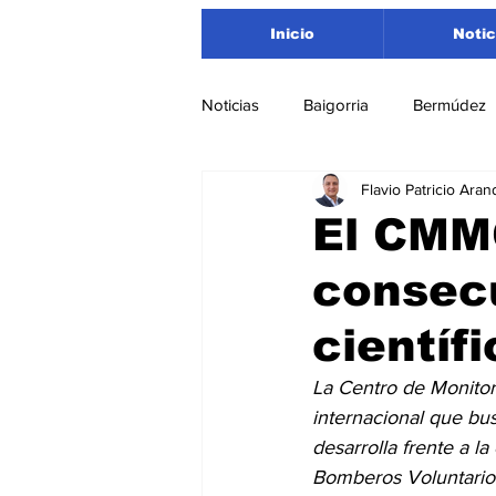
Inicio
Notic
Noticias
Baigorria
Bermúdez
Flavio Patricio Aran
Nacionales
Beltrán
San
El CMMC
consec
Timbúes
Roldán
Depar
científ
Salud
Asociación Rosarina d
La Centro de Monitor
internacional que bu
desarrolla frente a l
Medioambiente
Bomberos Voluntarios 