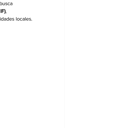
 busca 
IF)
, 
dades locales.