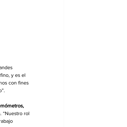
randes 
ino, y es el 
os con fines 
o”.
emómetros, 
n
. “Nuestro rol 
rabajo 