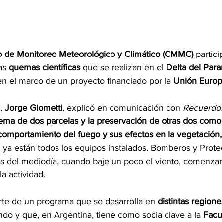
o de Monitoreo Meteorológico y Climático (CMMC)
 partici
as 
quemas científicas
 que se realizan en el 
Delta del Para
 en el marco de un proyecto financiado por la 
Unión Euro
, 
Jorge Giometti
, explicó en comunicación con 
Recuerdos
ema de dos parcelas y la preservación de otras dos como 
comportamiento del fuego y sus efectos en la vegetación, 
a ya están todos los equipos instalados. Bomberos y Protec
ués del mediodía, cuando baje un poco el viento, comenzar
la actividad.
arte de un programa que se desarrolla en 
distintas regione
ndo y que, en Argentina, tiene como socia clave a la 
Facu