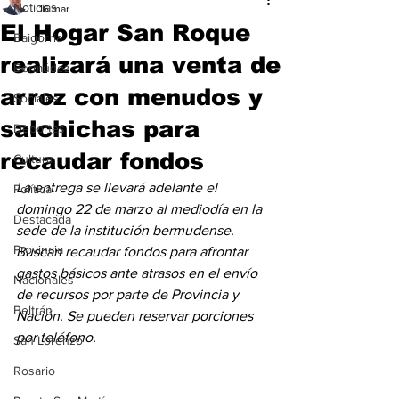
Noticias
16 mar
El Hogar San Roque
Baigorria
realizará una venta de
Bermúdez
arroz con menudos y
Sociales
salchichas para
Deportes
recaudar fondos
Cultura
La entrega se llevará adelante el 
Política
domingo 22 de marzo al mediodía en la 
Destacada
sede de la institución bermudense. 
Provincia
Buscan recaudar fondos para afrontar 
gastos básicos ante atrasos en el envío 
Nacionales
de recursos por parte de Provincia y 
Beltrán
Nación. Se pueden reservar porciones 
por teléfono.
San Lorenzo
Rosario