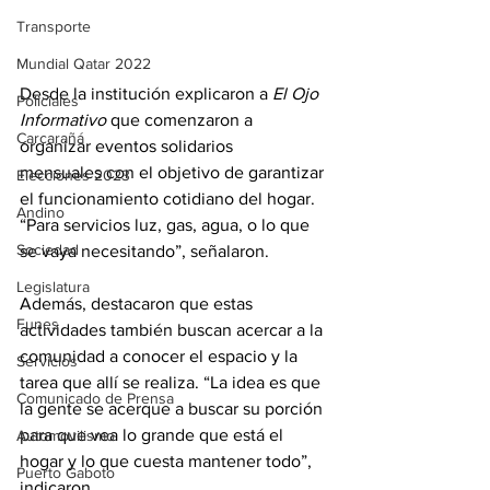
Transporte
Mundial Qatar 2022
Desde la institución explicaron a 
El Ojo 
Policiales
Informativo 
que comenzaron a 
Carcarañá
organizar eventos solidarios 
mensuales con el objetivo de garantizar 
Elecciones 2023
el funcionamiento cotidiano del hogar. 
Andino
“Para servicios luz, gas, agua, o lo que 
Sociedad
se vaya necesitando”, señalaron.
Legislatura
Además, destacaron que estas 
Funes
actividades también buscan acercar a la 
comunidad a conocer el espacio y la 
Servicios
tarea que allí se realiza. “La idea es que 
Comunicado de Prensa
la gente se acerque a buscar su porción 
para que vea lo grande que está el 
Automovilismo
hogar y lo que cuesta mantener todo”, 
Puerto Gaboto
indicaron.