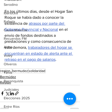
Serodino
En los últimos días, desde el Hogar San 
Ibarlucea
Roque se había dado a conocer la 
Rafaela
existencia de 
atrasos por parte del 
Gobierno Provincial y Nacional
 en el 
Causa Malvinas
envío de fondos destinados a 
Recuerdos FM
prestaciones y como consecuencia de 
Aldao
esta demora, 
trabajadores del hogar se 
encuentran en estado de alerta ante el 
Voley
retraso en el pago de salarios
.
Oliveros
region..
bermudez
solidaridad
Tenis
Bermúdez
Reconquista
Región
Judiciales
Elecciones 2025
Entre Ríos