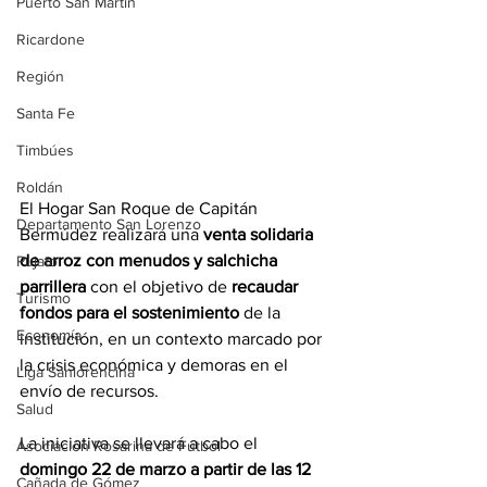
Puerto San Martín
Ricardone
Región
Santa Fe
Timbúes
Roldán
El Hogar San Roque de Capitán 
Departamento San Lorenzo
Bermúdez realizará una 
venta solidaria 
de arroz con menudos y salchicha 
Pujato
parrillera
 con el objetivo de 
recaudar 
Turismo
fondos para el sostenimiento 
de la 
Economía
institución, en un contexto marcado por 
la crisis económica y demoras en el 
Liga Sanlorencina
envío de recursos. 
Salud
La iniciativa se llevará a cabo el 
Asociación Rosarina de Fútbol
domingo 22 de marzo a partir de las 12 
Cañada de Gómez