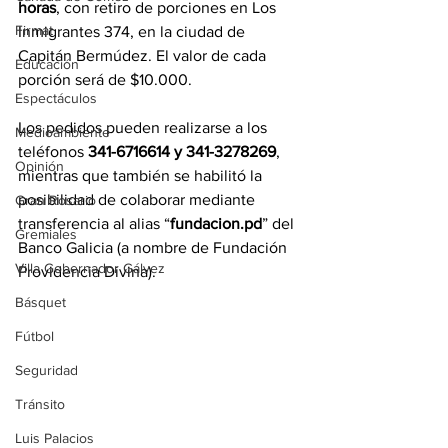
horas
, con retiro de porciones en Los 
Firmat
Inmigrantes 374, en la ciudad de 
Capitán Bermúdez. El valor de cada 
Educación
porción será de $10.000.
Espectáculos
Los pedidos pueden realizarse a los 
Medioambiente
teléfonos 
341-6716614 y 341-3278269
, 
Opinión
mientras que también se habilitó la 
posibilidad de colaborar mediante 
Gran Rosario
transferencia al alias “
fundacion.pd
” del 
Gremiales
Banco Galicia (a nombre de Fundación 
Villa Gobernador Gálvez
Providencia Divina).
Básquet
Fútbol
Seguridad
Tránsito
Luis Palacios