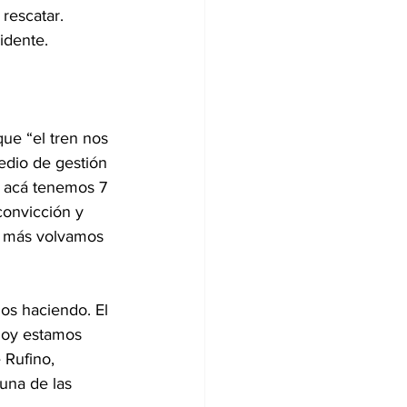
rescatar. 
idente.
que “el tren nos 
edio de gestión 
 acá tenemos 7 
convicción y 
a más volvamos 
os haciendo. El 
hoy estamos 
 Rufino, 
una de las 