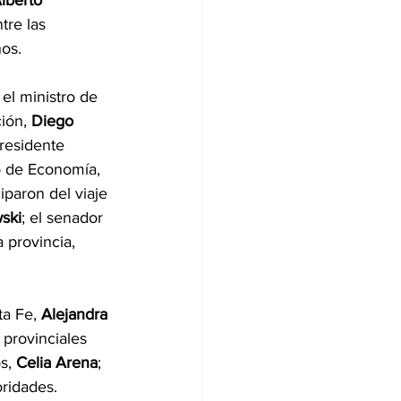
lberto 
tre las 
os.
 el ministro de 
ión, 
Diego 
presidente 
ro de Economía, 
iparon del viaje 
ski
; el senador 
a provincia, 
a Fe, 
Alejandra 
s provinciales 
s, 
Celia Arena
; 
oridades.