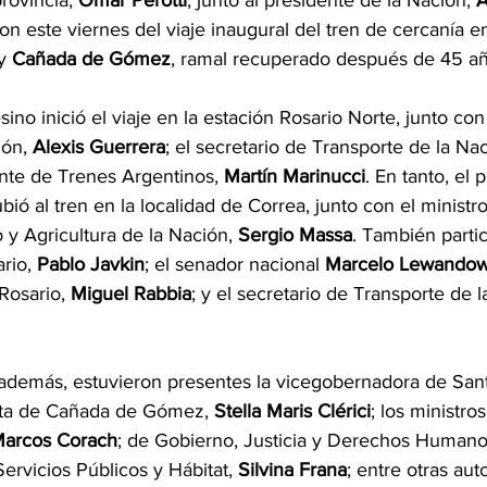
rovincia, 
Omar Perotti
, junto al presidente de la Nación, 
A
ron este viernes del viaje inaugural del tren de cercanía en
y 
Cañada de Gómez
, ramal recuperado después de 45 añ
ino inició el viaje en la estación Rosario Norte, junto con
ión,
 Alexis Guerrera
; el secretario de Transporte de la Nac
ente de Trenes Argentinos, 
Martín Marinucci
. En tanto, el 
ubió al tren en la localidad de Correa, junto con el minist
 y Agricultura de la Nación, 
Sergio Massa
. También partic
rio, 
Pablo Javkin
; el senador nacional 
Marcelo Lewandow
Rosario, 
Miguel Rabbia
; y el secretario de Transporte de l
, además, estuvieron presentes la vicegobernadora de Sant
enta de Cañada de Gómez, 
Stella Maris Clérici
; los ministro
arcos Corach
; de Gobierno, Justicia y Derechos Humano
Servicios Públicos y Hábitat, 
Silvina Frana
; entre otras aut