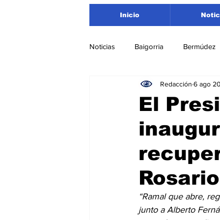
Inicio
Notic
Noticias
Baigorria
Bermúdez
Redacción
6 ago 2
Nacionales
Beltrán
San
El Pres
inaugur
Timbúes
Roldán
Depar
recuper
Salud
Asociación Rosarina d
Rosari
“Ramal que abre, regi
Medioambiente
junto a Alberto Ferná