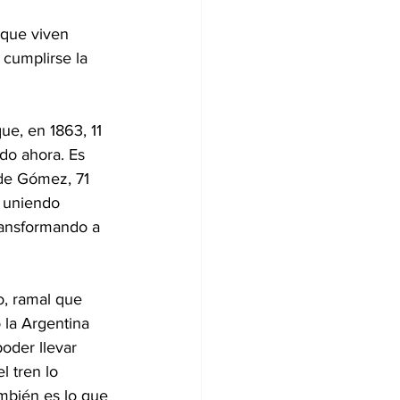
 que viven 
 cumplirse la 
ue, en 1863, 11 
do ahora. Es 
 de Gómez, 71 
 uniendo 
ransformando a 
o, ramal que 
 la Argentina 
oder llevar 
l tren lo 
ambién es lo que 