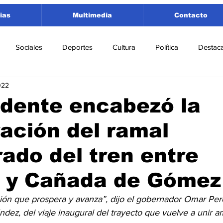
ias
Multimedia
Contacto
Sociales
Deportes
Cultura
Política
Destac
022
 Lorenzo
Rosario
Puerto San Martín
Ricardone
idente encabezó la
ación del ramal
tamento San Lorenzo
Pujato
Turismo
Economía
ado del tren entre
e Fútbol
Cañada de Gómez
Firmat
Educación
E
o y Cañada de Gómez
ón que prospera y avanza”, dijo el gobernador Omar Perott
ndez, del viaje inaugural del trayecto que vuelve a unir 