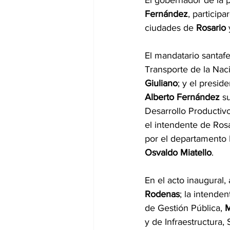
El gobernador de la p
Fernández
, participa
ciudades de 
Rosario
 
El mandatario santafes
Transporte de la Nac
Giuliano
; y el presid
Alberto Fernández
 s
Desarrollo Productivo
el intendente de Rosa
por el departamento 
Osvaldo Miatello
.
En el acto inaugural
Rodenas
; la intend
de Gestión Pública, 
M
y de Infraestructura, 