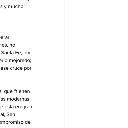
os y mucho”.
erar 
nes, no 
 Santa Fe, por 
berlo mejorado; 
 ese cruce por 
al que “tienen 
vías modernas 
ue está en gran 
al, San 
compromiso de 