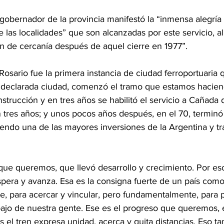
 gobernador de la provincia manifestó la “inmensa alegría
 las localidades” que son alcanzadas por este servicio, al
en de cercanía después de aquel cierre en 1977”.
Rosario fue la primera instancia de ciudad ferroportuaria q
 declarada ciudad, comenzó el tramo que estamos hacien
trucción y en tres años se habilitó el servicio a Cañada
 tres años; y unos pocos años después, en el 70, terminó
iendo una de las mayores inversiones de la Argentina y t
l que queremos, que llevó desarrollo y crecimiento. Por es
pera y avanza. Esa es la consigna fuerte de un país como
e, para acercar y vincular, pero fundamentalmente, para p
bajo de nuestra gente. Ese es el progreso que queremos, e
el tren expresa unidad, acerca y quita distancias. Eso t