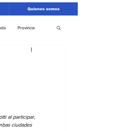
Quienes somos
ada
Provincia
Región
Santa Fe
Liga Sanlorencina
spectáculos
i al participar, 
ambas ciudades 