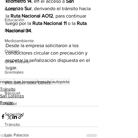
kilómetro 14
, en el acceso a 
San 
Lorenzo Sur
, derivando el tránsito hacia 
Firmat
la 
Ruta Nacional AO12
, para continuar 
Educación
luego por la 
Ruta Nacional 11
 o la 
Ruta 
Espectáculos
Nacional 34
.
Medioambiente
Desde la empresa solicitaron a los 
Opinión
conductores circular con precaución y 
respetar la señalización dispuesta en el 
Gran Rosario
lugar.
Gremiales
region.
san lorenzo
transito
autopista
Villa Gobernador Gálvez
Tránsito
Básquet
San Lorenzo
Región
Fútbol
Seguridad
Tránsito
Luis Palacios