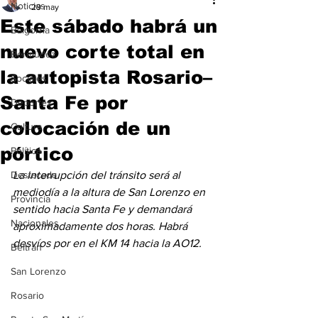
Noticias
29 may
Este sábado habrá un
Baigorria
nuevo corte total en
Bermúdez
la autopista Rosario–
Sociales
Santa Fe por
Deportes
colocación de un
Cultura
pórtico
Política
Destacada
La interrupción del tránsito será al 
mediodía a la altura de San Lorenzo en 
Provincia
sentido hacia Santa Fe y demandará 
Nacionales
aproximadamente dos horas. Habrá 
desvíos por en el KM 14 hacia la AO12.
Beltrán
San Lorenzo
Rosario