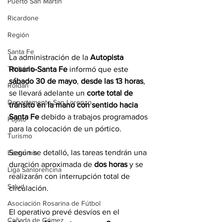
Puerto San Martín
Ricardone
Región
Santa Fe
La administración de la 
Autopista 
Timbúes
Rosario-Santa Fe
 informó que este 
sábado 30 de mayo
, 
desde las 13 horas
, 
Roldán
se llevará adelante un 
corte total de 
Departamento San Lorenzo
tránsito en la mano con sentido hacia 
Santa Fe
 debido a trabajos programados 
Pujato
para la colocación de un pórtico.
Turismo
Según se detalló, las tareas tendrán una 
Economía
duración aproximada de 
dos horas
 y se 
Liga Sanlorencina
realizarán con interrupción total de 
Salud
circulación.
Asociación Rosarina de Fútbol
El operativo prevé desvíos en el 
Cañada de Gómez