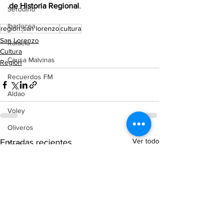
de Historia Regional
.
Serodino
Ibarlucea
region.
san lorenzo
cultura
San Lorenzo
Rafaela
Cultura
Causa Malvinas
Región
Recuerdos FM
Aldao
Voley
Oliveros
Ver todo
Entradas recientes
Tenis
Reconquista
Judiciales
Elecciones 2025
Entre Ríos