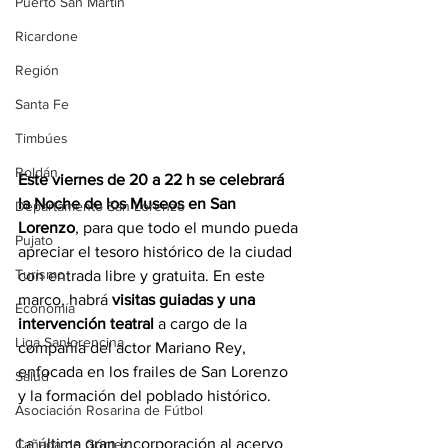
Puerto San Martín
Ricardone
Región
Santa Fe
Timbúes
Roldán
Este viernes de 20 a 22 h se celebrará 
la Noche de los Museos en San 
Departamento San Lorenzo
Lorenzo
, para que todo el mundo pueda 
Pujato
apreciar el tesoro histórico de la ciudad 
Turismo
con entrada libre y gratuita. En este 
marco, habrá 
visitas guiadas y una 
Economía
intervención teatral
 a cargo de la 
Liga Sanlorencina
compañía del actor Mariano Rey, 
enfocada en los frailes de San Lorenzo 
Salud
y la formación del poblado histórico.
Asociación Rosarina de Fútbol
La última gran incorporación al acervo 
Cañada de Gómez