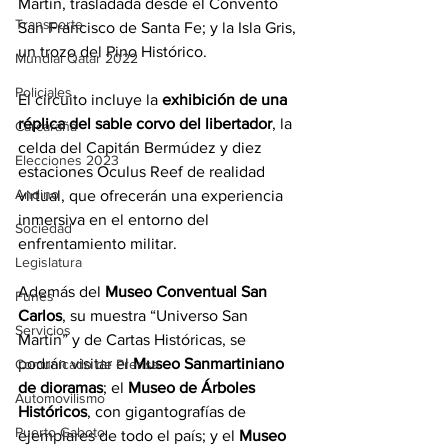
Martín, trasladada desde el Convento 
Transporte
San Francisco de Santa Fe; y la Isla Gris, 
un trozo del Pino Histórico.
Mundial Qatar 2022
Policiales
El circuito incluye la 
exhibición de una 
réplica del sable corvo del libertador
, la 
Carcarañá
celda del Capitán Bermúdez y diez 
Elecciones 2023
estaciones Oculus Reef de realidad 
Andino
virtual, que ofrecerán una experiencia 
inmersiva en el entorno del 
Sociedad
enfrentamiento militar.
Legislatura
Además del
 Museo Conventual San 
Funes
Carlos
, su muestra “Universo San 
Servicios
Martín” y de Cartas Históricas, se 
podrán visitar el 
Museo Sanmartiniano 
Comunicado de Prensa
de dioramas
; el 
Museo de Árboles 
Automovilismo
Históricos
, con gigantografías de 
Puerto Gaboto
ejemplares de todo el país; y el 
Museo 