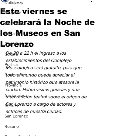
Noticias
8 may
Este viernes se
Baigorria
celebrará la Noche de
Bermúdez
los Museos en San
Sociales
Lorenzo
Deportes
De 20 a 22 h el ingreso a los 
Cultura
establecimientos del Complejo 
Política
Museológico será gratuito, para que 
Destacada
todo el mundo pueda apreciar el 
patrimonio histórico que atesora la 
Provincia
ciudad. Habrá visitas guiadas y una 
Nacionales
intervención teatral sobre el origen de 
San Lorenzo a cargo de actores y 
Beltrán
actrices de nuestra ciudad.
San Lorenzo
Rosario