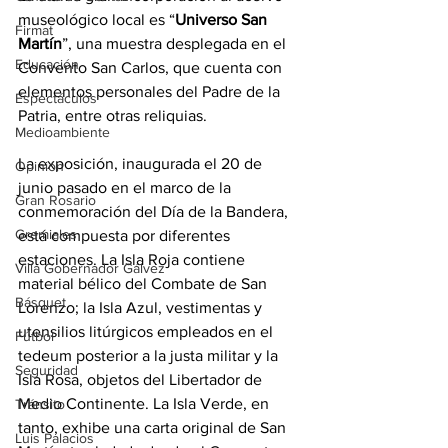
museológico local es “
Universo San 
Firmat
Martín
”, una muestra desplegada en el 
Educación
Convento San Carlos, que cuenta con 
elementos personales del Padre de la 
Espectáculos
Patria, entre otras reliquias.
Medioambiente
La exposición, inaugurada el 20 de 
Opinión
junio pasado en el marco de la 
Gran Rosario
conmemoración del Día de la Bandera, 
Gremiales
está compuesta por diferentes 
estaciones. La Isla Roja contiene 
Villa Gobernador Gálvez
material bélico del Combate de San 
Básquet
Lorenzo; la Isla Azul, vestimentas y 
utensilios litúrgicos empleados en el 
Fútbol
tedeum posterior a la justa militar y la 
Seguridad
Isla Rosa, objetos del Libertador de 
Medio Continente. La Isla Verde, en 
Tránsito
tanto, exhibe una carta original de San 
Luis Palacios