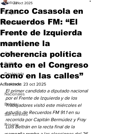
Noticias
22 oct 2025
Franco Casasola en
Baigorria
Recuerdos FM: “El
Bermúdez
Frente de Izquierda
Sociales
mantiene la
Deportes
coherencia política
Cultura
tanto en el Congreso
Política
como en las calles”
Destacada
Provincia
Actualizado:
23 oct 2025
El primer candidato a diputado nacional 
Nacionales
por el Frente de Izquierda y de los 
Beltrán
Trabajadores visitó este miércoles el 
estudio de Recuerdos FM 91.1 en su 
San Lorenzo
recorrida por Capitán Bermúdez y Fray 
Rosario
Luis Beltrán en la recta final de la 
campaña rumbo a las elecciones del 26 