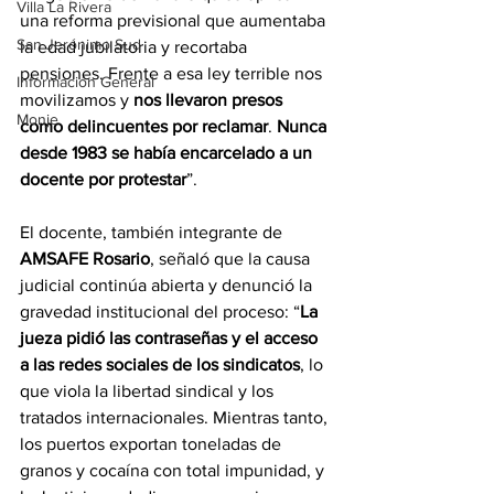
Villa La Rivera
una reforma previsional que aumentaba 
San Jerónimo Sud
la edad jubilatoria y recortaba 
pensiones. Frente a esa ley terrible nos 
Información General
movilizamos y 
nos llevaron presos 
Monje
como delincuentes por reclamar
. 
Nunca 
desde 1983 se había encarcelado a un 
docente por protestar
”.
El docente, también integrante de 
AMSAFE Rosario
, señaló que la causa 
judicial continúa abierta y denunció la 
gravedad institucional del proceso: “
La 
jueza pidió las contraseñas y el acceso 
a las redes sociales de los sindicatos
, lo 
que viola la libertad sindical y los 
tratados internacionales. Mientras tanto, 
los puertos exportan toneladas de 
granos y cocaína con total impunidad, y 