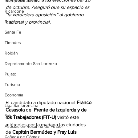
Puerto San Martín
de octubre. Aseguró que su espacio es 
Ricardone
“la verdadera oposición” al gobierno 
Región
nacional y provincial.
Santa Fe
Timbúes
Roldán
Departamento San Lorenzo
Pujato
Turismo
Economía
El candidato a diputado nacional 
Franco 
Liga Sanlorencina
Casasola
 del 
Frente de Izquierda y de 
Salud
los Trabajadores (FIT-U)
 visitó este 
miércoles por la mañana las ciudades 
Asociación Rosarina de Fútbol
de 
Capitán Bermúdez y Fray Luis 
Cañada de Gómez