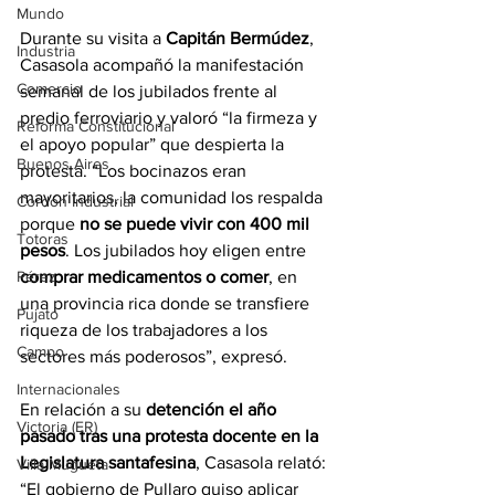
Mundo
Durante su visita a 
Capitán Bermúdez
, 
Industria
Casasola acompañó la manifestación 
Comercio
semanal de los jubilados frente al 
predio ferroviario y valoró “la firmeza y 
Reforma Constitucional
el apoyo popular” que despierta la 
Buenos Aires
protesta. “Los bocinazos eran 
mayoritarios, la comunidad los respalda 
Cordón Industrial
porque 
no se puede vivir con 400 mil 
Totoras
pesos
. Los jubilados hoy eligen entre 
comprar medicamentos o comer
, en 
Pérez
una provincia rica donde se transfiere 
Pujato
riqueza de los trabajadores a los 
Campo
sectores más poderosos”, expresó.
Internacionales
En relación a su 
detención el año 
Victoria (ER)
pasado tras una protesta docente en la 
Legislatura santafesina
, Casasola relató: 
Villa Mugueta
“El gobierno de Pullaro quiso aplicar 