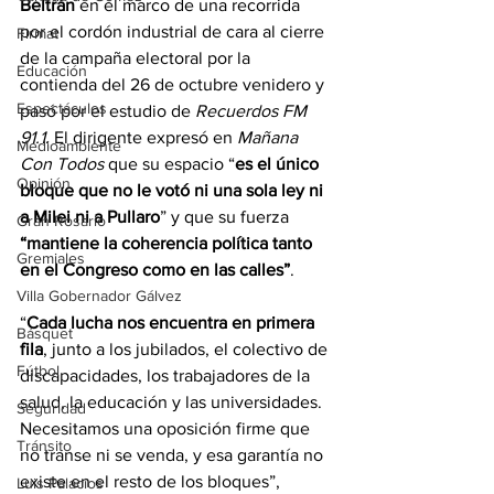
Beltrán
 en el marco de una recorrida 
por el cordón industrial de cara al cierre 
Firmat
de la campaña electoral por la 
Educación
contienda del 26 de octubre venidero y 
Espectáculos
pasó por el estudio de 
Recuerdos FM 
91.1
. El dirigente expresó en 
Mañana 
Medioambiente
Con Todos
 que su espacio “
es el único 
Opinión
bloque que no le votó ni una sola ley ni 
a Milei ni a Pullaro
” y que su fuerza 
Gran Rosario
“mantiene la coherencia política tanto 
Gremiales
en el Congreso como en las calles”
.
Villa Gobernador Gálvez
“
Cada lucha nos encuentra en primera 
Básquet
fila
, junto a los jubilados, el colectivo de 
Fútbol
discapacidades, los trabajadores de la 
salud, la educación y las universidades. 
Seguridad
Necesitamos una oposición firme que 
Tránsito
no transe ni se venda, y esa garantía no 
existe en el resto de los bloques”, 
Luis Palacios