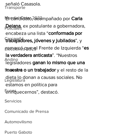
señaló Casasola.
Transporte
Mundial Qatar 2022
El candidato, acompañado por 
Carla 
Deiana
, ex postulante a gobernadora, 
Policiales
encabeza una lista “
conformada por 
Carcarañá
trabajadores, jóvenes y jubilados
”, y 
remarcó que el Frente de Izquierda “
es 
Elecciones 2023
la verdadera anticasta
”. “Nuestros 
Andino
legisladores 
ganan lo mismo que una 
Sociedad
maestra o un trabajador
 y el resto de la 
dieta lo donan a causas sociales. No 
Legislatura
estamos en política para 
Funes
enriquecernos”, destacó.
Servicios
Comunicado de Prensa
Automovilismo
Puerto Gaboto