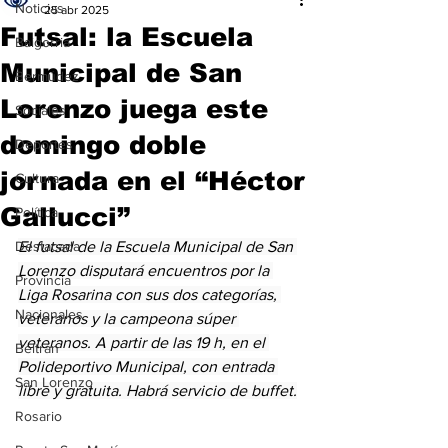
Noticias
25 abr 2025
Futsal: la Escuela
Baigorria
Municipal de San
Bermúdez
Lorenzo juega este
Sociales
domingo doble
Deportes
jornada en el “Héctor
Cultura
Gallucci”
Política
Destacada
El futsal de la Escuela Municipal de San 
Lorenzo disputará encuentros por la 
Provincia
Liga Rosarina con sus dos categorías, 
Nacionales
veteranos y la campeona súper 
veteranos. A partir de las 19 h, en el 
Beltrán
Polideportivo Municipal, con entrada 
San Lorenzo
libre y gratuita. Habrá servicio de buffet.
Rosario