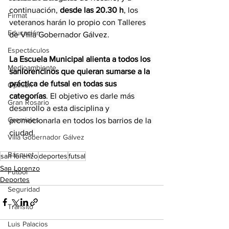
continuación, 
desde las 20.30 h
, los 
Firmat
veteranos harán lo propio con Talleres 
Educación
de Villa Gobernador Gálvez.
Espectáculos
La Escuela Municipal alienta a todos los 
Medioambiente
sanlorencinos que quieran sumarse a la 
práctica de futsal en todas sus 
Opinión
categorías
. El objetivo es darle más 
Gran Rosario
desarrollo a esta disciplina y 
Gremiales
promocionarla en todos los barrios de la 
ciudad.
Villa Gobernador Gálvez
Básquet
san lorenzo
deportes
futsal
San Lorenzo
Fútbol
Deportes
Seguridad
Tránsito
Luis Palacios