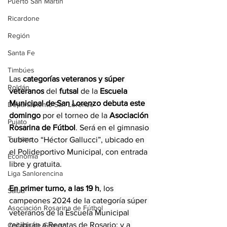
Puerto San Martín
Ricardone
Región
Santa Fe
Timbúes
Las
 categorías veteranos y súper 
Roldán
veteranos
 del 
futsal 
de la 
Escuela 
Municipal de San Lorenzo debuta este 
Departamento San Lorenzo
domingo
 por el torneo de la 
Asociación 
Pujato
Rosarina de Fútbol
. Será en el gimnasio 
Turismo
cubierto “Héctor Gallucci”, ubicado en 
el Polideportivo Municipal, con entrada 
Economía
libre y gratuita.
Liga Sanlorencina
En primer turno, a las 19 h
, los 
Salud
campeones 2024 de la categoría súper 
Asociación Rosarina de Fútbol
veteranos de la Escuela Municipal 
recibirán a Regatas de Rosario; y a 
Cañada de Gómez