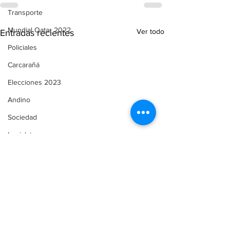
Transporte
Mundial Qatar 2022
Ver todo
Entradas recientes
Policiales
Carcarañá
Elecciones 2023
Andino
Sociedad
Legislatura
Funes
Servicios
Comunicado de Prensa
Automovilismo
Puerto Gaboto