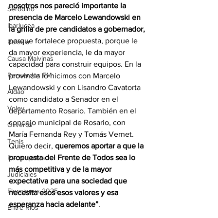
nosotros nos pareció importante la 
Serodino
presencia de Marcelo Lewandowski en 
Ibarlucea
la grilla de pre candidatos a gobernador,
porque fortalece propuesta, porque le 
Rafaela
da mayor experiencia, le da mayor 
Causa Malvinas
capacidad para construir equipos. En la 
Recuerdos FM
provincia lo hicimos con Marcelo 
Lewandowski y con Lisandro Cavatorta 
Aldao
como candidato a Senador en el 
Voley
departamento Rosario. También en el 
concejo municipal de Rosario, con 
Oliveros
María Fernanda Rey y Tomás Vernet. 
Tenis
Quiero decir, 
queremos aportar a que la 
propuesta del Frente de Todos sea lo 
Reconquista
más competitiva y de la mayor 
Judiciales
expectativa para una sociedad que 
Elecciones 2025
necesita esos esos valores y esa 
esperanza hacia adelante”
.
Entre Ríos