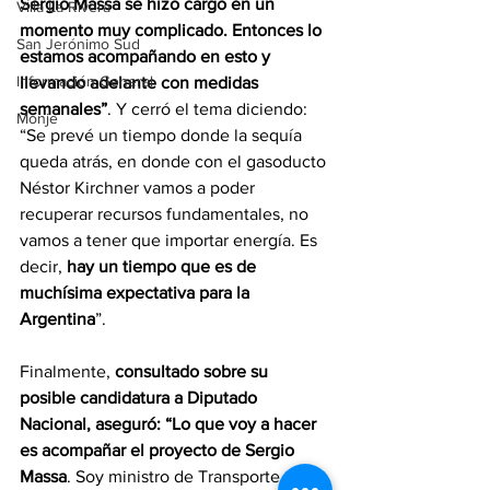
Sergio Massa se hizo cargo en un 
Villa La Rivera
momento muy complicado. Entonces lo 
San Jerónimo Sud
estamos acompañando en esto y 
Información General
llevando adelante con medidas 
semanales”
. Y cerró el tema diciendo: 
Monje
“Se prevé un tiempo donde la sequía 
queda atrás, en donde con el gasoducto 
Néstor Kirchner vamos a poder 
recuperar recursos fundamentales, no 
vamos a tener que importar energía. Es 
decir, 
hay un tiempo que es de 
muchísima expectativa para la 
Argentina
”. 
Finalmente, 
consultado sobre su 
posible candidatura a Diputado 
Nacional, aseguró: “Lo que voy a hacer 
es acompañar el proyecto de Sergio 
Massa
. Soy ministro de Transporte en 