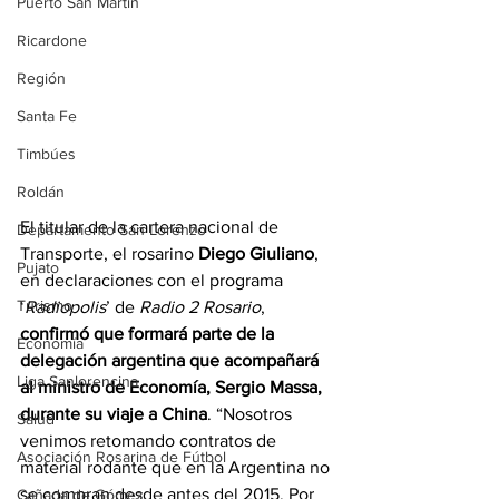
Puerto San Martín
Ricardone
Región
Santa Fe
Timbúes
Roldán
El titular de la cartera nacional de 
Departamento San Lorenzo
Transporte, el rosarino 
Diego Giuliano
, 
Pujato
en declaraciones con el programa 
Turismo
‘
Radiopolis
’ de 
Radio 2 Rosario
, 
confirmó que formará parte de la 
Economía
delegación argentina que acompañará 
Liga Sanlorencina
al ministro de Economía, Sergio Massa, 
durante su viaje a China
. “Nosotros 
Salud
venimos retomando contratos de 
Asociación Rosarina de Fútbol
material rodante que en la Argentina no 
se compran desde antes del 2015. Por 
Cañada de Gómez