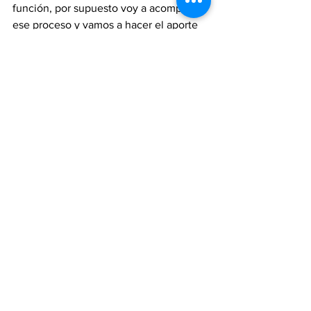
función, por supuesto voy a acompañar 
ese proceso y vamos a hacer el aporte 
que sea necesario. Estamos en una 
etapa donde se tienen que ir 
concretando algunas cosas y haciendo 
aportes y yo me pongo también en ese 
lugar. Voy a hacer el aporte que sea 
necesario, es un momento difícil del 
país.
provincia
politica
nacionales
economia
transporte
elecciones 2023
Elecciones 2023
Nacionales
Provincia