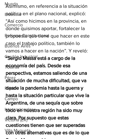
Mundo
Asimismo, en referencia a la situación 
política en el plano nacional, explicó: 
Industria
“Así como hicimos en la provincia, en 
Comercio
donde quisimos aportar, fortalecer la 
Reforma Constitucional
propuesta que tiene que hacer en este 
caso el trabajo político, también lo 
Buenos Aires
vamos a hacer en la nación”. Y reveló: 
Cordón Industrial
“Sergio Massa está a cargo de la 
economía del país. Desde esa 
Totoras
perspectiva, estamos saliendo de una 
Pérez
situación de mucha dificultad, que va 
desde la pandemia hasta la guerra y 
Pujato
hasta la situación particular que vive la 
Campo
Argentina, de una sequía que sobre 
Internacionales
todo en nuestra región ha sido muy 
clara. Por supuesto que estas 
Victoria (ER)
cuestiones tienen que ser superadas 
Villa Mugueta
con otras alternativas que es de lo que 