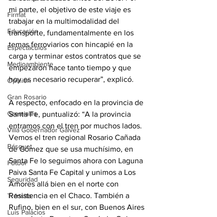
mi parte, el objetivo de este viaje es 
Firmat
trabajar en la multimodalidad del 
Educación
transporte, fundamentalmente en los 
temas ferroviarios con hincapié en la 
Espectáculos
carga y terminar estos contratos que se 
Medioambiente
empezaron hace tanto tiempo y que 
hoy es necesario recuperar”, explicó.
Opinión
Gran Rosario
A respecto, enfocado en la provincia de 
Gremiales
Santa Fe, puntualizó: “A la provincia 
entramos con el tren por muchos lados. 
Villa Gobernador Gálvez
Vemos el tren regional Rosario Cañada 
Básquet
de Gómez que se usa muchísimo, en 
Santa Fe lo seguimos ahora con Laguna 
Fútbol
Paiva Santa Fe Capital y unimos a Los 
Seguridad
Amores allá bien en el norte con 
Resistencia en el Chaco. También a 
Tránsito
Rufino, bien en el sur, con Buenos Aires 
Luis Palacios