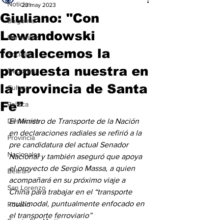
Noticias
23 may 2023
Giuliano: "Con
Baigorria
Lewandowski
Bermúdez
fortalecemos la
Sociales
propuesta nuestra en
Deportes
la provincia de Santa
Cultura
Fe”
Política
Destacada
El Ministro de Transporte de la Nación 
en declaraciones radiales se refirió a la 
Provincia
pre candidatura del actual Senador 
Nacionales
Nacional y también aseguró que apoya 
el proyecto de Sergio Massa, a quien 
Beltrán
acompañará en su próximo viaje a 
San Lorenzo
China para trabajar en el “transporte 
multimodal, puntualmente enfocado en 
Rosario
el transporte ferroviario”