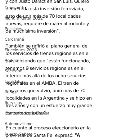
y con Justo Daract en San Luis. Quiero 
Transporte
decir, toda esta inversión ferroviaria, 
esto de unir más de 70 localidades 
Mundial Qatar 2022
nuevas, requiere de material rodante y 
Policiales
de muchísima inversión”.
Carcarañá
También se refirió al plano general de 
Elecciones 2023
los servicios de trenes regionales en el 
Andino
país, diciendo que “están funcionando, 
tenemos 9 servicios regionales en el 
Sociedad
interior más allá de los ocho servicios 
Legislatura
regionales en el AMBA. El tren de 
pasajeros que volvió, unió más de 70 
Funes
localidades en la Argentina y se hizo en 
Servicios
tres años y con un esfuerzo muy grande 
de parte de todos”.
Comunicado de Prensa
Automovilismo
En cuanto al proceso eleccionario en la 
Puerto Gaboto
provincia de Santa Fe, expresó: 
“A 