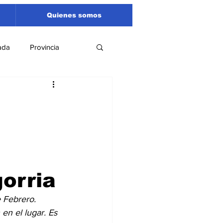
Quienes somos
ada
Provincia
Región
Santa Fe
Liga Sanlorencina
spectáculos
orria
 Febrero. 
en el lugar. Es 