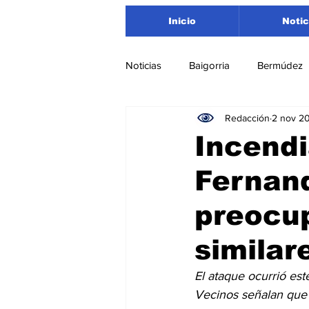
Inicio
Notic
Noticias
Baigorria
Bermúdez
Redacción
2 nov 2
Nacionales
Beltrán
San
Incendi
Fernand
Timbúes
Roldán
Depar
preocu
Salud
Asociación Rosarina d
similar
El ataque ocurrió est
Medioambiente
Vecinos señalan que f