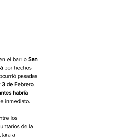
n el barrio 
San 
ma
 por hechos 
 ocurrió pasadas 
y 3 de Febrero
. 
ntes habría 
e inmediato.
tre los 
untarios de la 
tara a 