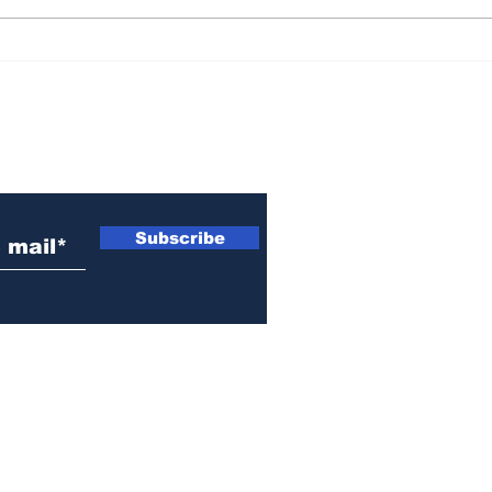
Dos detenidos con 30
La 
envoltorios de cocaína
Ros
durante un operativo
tien
policial en San Lorenzo
6 d
 electrónico
Subscribe
© 2021-2026 by EL OJO INFO | Todos los Derechos Reservados.
Fray Luis Beltrán, Santa Fe, Argentina