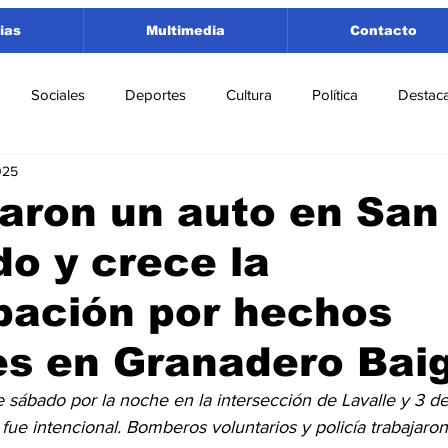
ias
Multimedia
Contacto
Sociales
Deportes
Cultura
Política
Destac
025
 Lorenzo
Rosario
Puerto San Martín
Ricardone
aron un auto en San
o y crece la
tamento San Lorenzo
Pujato
Turismo
Economía
pación por hechos
e Fútbol
Cañada de Gómez
Firmat
Educación
E
es en Granadero Baig
e sábado por la noche en la intersección de Lavalle y 3 de
ue intencional. Bomberos voluntarios y policía trabajaron 