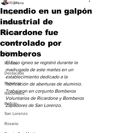
Noticias
27 ene
Incendio en un galpón
Baigorria
industrial de
Bermúdez
Ricardone fue
Sociales
controlado por
Deportes
bomberos
Cultura
El foco ígneo se registró durante la 
Política
madrugada de este martes en un 
Destacada
establecimiento dedicado a la 
Provincia
fabricación de aberturas de aluminio. 
Trabajaron en conjunto Bomberos 
Nacionales
Voluntarios de Ricardone y Bomberos 
Beltrán
Zapadores de San Lorenzo.
San Lorenzo
Rosario