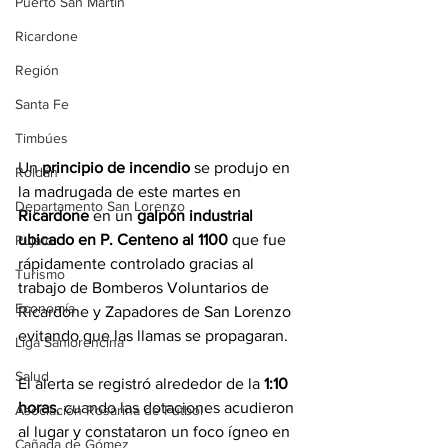
Puerto San Martín
Ricardone
Región
Santa Fe
Timbúes
Un 
principio de incendio
 se produjo en 
Roldán
la madrugada de este martes en 
Departamento San Lorenzo
Ricardone
 en un 
galpón industrial 
ubicado en P. Centeno al 1100
 que fue 
Pujato
rápidamente controlado gracias al 
Turismo
trabajo de Bomberos Voluntarios de 
Economía
Ricardone y Zapadores de San Lorenzo 
evitando que las llamas se propagaran.
Liga Sanlorencina
Salud
El alerta se registró alrededor de la 
1:10 
horas
, cuando las dotaciones acudieron 
Asociación Rosarina de Fútbol
al lugar y constataron un foco ígneo en 
Cañada de Gómez