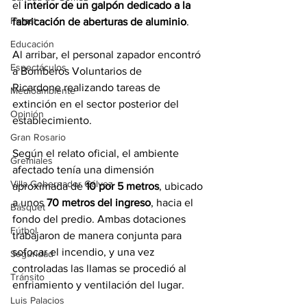
el 
interior de un galpón dedicado a la 
Firmat
fabricación de aberturas de aluminio
. 
Educación
Al arribar, el personal zapador encontró 
Espectáculos
a Bomberos Voluntarios de 
Ricardone realizando tareas de 
Medioambiente
extinción en el sector posterior del 
Opinión
establecimiento.
Gran Rosario
Según el relato oficial, el ambiente 
Gremiales
afectado tenía una dimensión 
Villa Gobernador Gálvez
aproximada de 
10 por 5 metros
, ubicado 
a unos 
70 metros del ingreso
, hacia el 
Básquet
fondo del predio. Ambas dotaciones 
Fútbol
trabajaron de manera conjunta para 
sofocar el incendio, y una vez 
Seguridad
controladas las llamas se procedió al 
Tránsito
enfriamiento y ventilación del lugar.
Luis Palacios