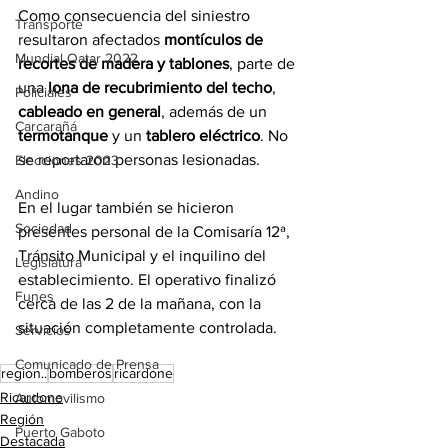
Como consecuencia del siniestro 
Transporte
resultaron afectados 
montículos de 
Mundial Qatar 2022
recortes de madera y tablones
, parte de 
una 
lona de recubrimiento del techo
, 
Policiales
cableado en general
, además de un 
Carcarañá
termotanque
 y un 
tablero eléctrico
. No 
se reportaron personas lesionadas.
Elecciones 2023
Andino
En el lugar también se hicieron 
Sociedad
presentes personal de la Comisaría 12ª, 
Tránsito Municipal y el inquilino del 
Legislatura
establecimiento. El operativo finalizó 
Funes
cerca de las 2 de la mañana, con la 
situación completamente controlada.
Servicios
Comunicado de Prensa
region..
bomberos
ricardone
Ricardone
Automovilismo
Región
Puerto Gaboto
Destacada