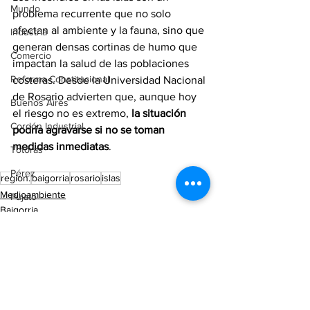
Mundo
problema recurrente que no solo 
afectan al ambiente y la fauna, sino que 
Industria
generan densas cortinas de humo que 
Comercio
impactan la salud de las poblaciones 
Reforma Constitucional
costeras. Desde la Universidad Nacional 
de Rosario advierten que, aunque hoy 
Buenos Aires
el riesgo no es extremo, 
la situación 
Cordón Industrial
podría agravarse si no se toman 
medidas inmediatas
.
Totoras
Pérez
region.
baigorria
rosario
islas
Medioambiente
Pujato
Baigorria
Campo
Rosario
Internacionales
Victoria (ER)
Villa Mugueta