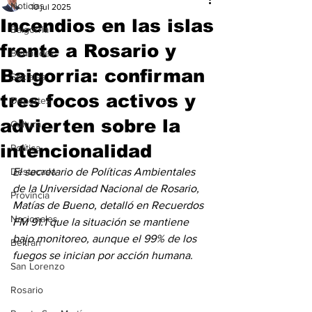
Noticias
10 jul 2025
Incendios en las islas
Baigorria
frente a Rosario y
Bermúdez
Baigorria: confirman
Sociales
tres focos activos y
Deportes
advierten sobre la
Cultura
intencionalidad
Política
Destacada
El secretario de Políticas Ambientales 
de la Universidad Nacional de Rosario, 
Provincia
Matías de Bueno, detalló en Recuerdos 
Nacionales
FM 91.1 que la situación se mantiene 
bajo monitoreo, aunque el 99% de los 
Beltrán
fuegos se inician por acción humana.
San Lorenzo
Rosario