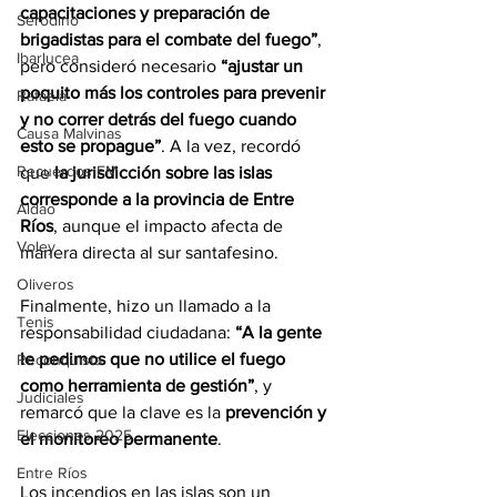
capacitaciones y preparación de 
Serodino
brigadistas para el combate del fuego”
, 
Ibarlucea
pero consideró necesario 
“ajustar un 
poquito más los controles para prevenir 
Rafaela
y no correr detrás del fuego cuando 
Causa Malvinas
esto se propague”
. A la vez, recordó 
Recuerdos FM
que 
la jurisdicción sobre las islas 
corresponde a la provincia de Entre 
Aldao
Ríos
, aunque el impacto afecta de 
Voley
manera directa al sur santafesino.
Oliveros
Finalmente, hizo un llamado a la 
Tenis
responsabilidad ciudadana: 
“A la gente 
le pedimos que no utilice el fuego 
Reconquista
como herramienta de gestión”
, y 
Judiciales
remarcó que la clave es la 
prevención y 
Elecciones 2025
el monitoreo permanente
.
Entre Ríos
Los incendios en las islas son un 