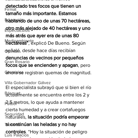
detectado tres focos que tienen un 
Firmat
tamaño más importante. Estamos 
Educación
hablando de uno de unas 70 hectáreas, 
otro más alejado de 40 hectáreas y uno 
Espectáculos
más atrás que ayer era de unas 80 
Medioambiente
hectáreas”
, explicó De Bueno. Según 
señaló, desde hace días recibían 
Opinión
denuncias de vecinos por pequeños 
Gran Rosario
focos que se encienden y apagan
, pero 
Gremiales
ahora se registran quemas de magnitud.
Villa Gobernador Gálvez
El especialista subrayó que si bien el río 
Básquet
actualmente se encuentra entre los 2 y 
2,5 metros, lo que ayuda a mantener 
Fútbol
cierta humedad y a crear cortafuegos 
Seguridad
naturales, 
la situación podría empeorar 
si continúan las heladas y no hay 
Tránsito
controles
. “Hoy la situación de peligro 
Luis Palacios