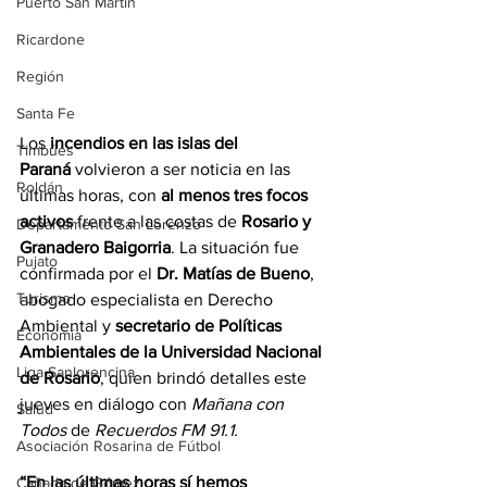
Puerto San Martín
Ricardone
Región
Santa Fe
Los 
incendios en las islas del 
Timbúes
Paraná
 volvieron a ser noticia en las 
Roldán
últimas horas, con 
al menos tres focos 
activos
 frente a las costas de 
Rosario y 
Departamento San Lorenzo
Granadero Baigorria
. La situación fue 
Pujato
confirmada por el 
Dr. Matías de Bueno
, 
Turismo
abogado especialista en Derecho 
Ambiental y 
secretario de Políticas 
Economía
Ambientales de la Universidad Nacional 
Liga Sanlorencina
de Rosario
, quien brindó detalles este 
jueves en diálogo con 
Mañana con 
Salud
Todos 
de 
Recuerdos FM 91.1.
Asociación Rosarina de Fútbol
“En las últimas horas sí hemos 
Cañada de Gómez