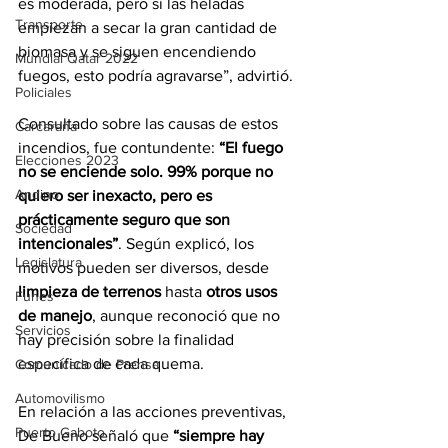
es moderada, pero si las heladas 
Transporte
empiezan a secar la gran cantidad de 
biomasa y se siguen encendiendo 
Mundial Qatar 2022
fuegos, esto podría agravarse”, advirtió.
Policiales
Consultado sobre las causas de estos 
Carcarañá
incendios, fue contundente: 
“El fuego 
Elecciones 2023
no se enciende solo. 99% porque no 
Andino
quiero ser inexacto, pero es 
prácticamente seguro que son 
Sociedad
intencionales”
. Según explicó, los 
Legislatura
motivos pueden ser diversos, desde 
limpieza de terrenos
 hasta 
otros usos 
Funes
de manejo
, aunque reconoció que no 
Servicios
hay precisión sobre la finalidad 
específica de cada quema.
Comunicado de Prensa
Automovilismo
En relación a las acciones preventivas, 
Puerto Gaboto
De Bueno señaló que 
“siempre hay 