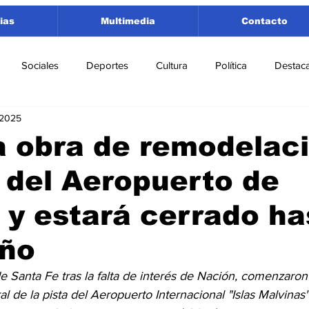
ias
Multimedia
Contacto
Sociales
Deportes
Cultura
Política
Destac
 2025
 Lorenzo
Rosario
Puerto San Martín
Ricardone
la obra de remodelac
a del Aeropuerto de
tamento San Lorenzo
Pujato
Turismo
Economía
 y estará cerrado ha
e Fútbol
Cañada de Gómez
Firmat
Educación
E
año
 Santa Fe tras la falta de interés de Nación, comenzaron 
al de la pista del Aeropuerto Internacional "Islas Malvinas"