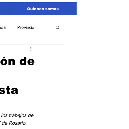
Quienes somos
ada
Provincia
Región
Santa Fe
ión de
Liga Sanlorencina
sta
spectáculos
los trabajos de 
 de Rosario, 