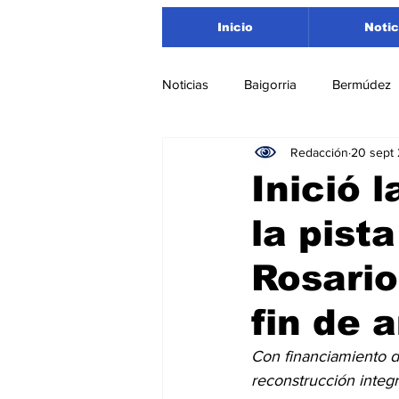
Inicio
Notic
Noticias
Baigorria
Bermúdez
Redacción
20 sept
Nacionales
Beltrán
San
Inició 
la pist
Timbúes
Roldán
Depar
Rosario
Salud
Asociación Rosarina d
fin de 
Con financiamiento de
Medioambiente
reconstrucción integr