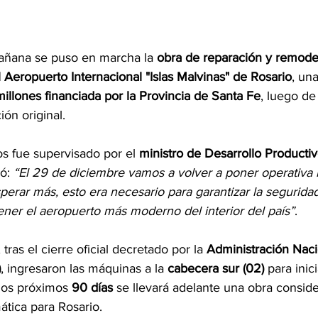
añana se puso en marcha la 
obra de reparación y remodel
el Aeropuerto Internacional "Islas Malvinas" de Rosario
, un
llones financiada por la Provincia de Santa Fe
, luego de
ción original.
jos fue supervisado por el 
ministro de Desarrollo Producti
ó: 
“El 29 de diciembre vamos a volver a poner operativa la
erar más, esto era necesario para garantizar la seguridad
ener el aeropuerto más moderno del interior del país”
.
tras el cierre oficial decretado por la 
Administración Naci
)
, ingresaron las máquinas a la 
cabecera sur (02)
 para inici
los próximos 
90 días
 se llevará adelante una obra consid
ática para Rosario.