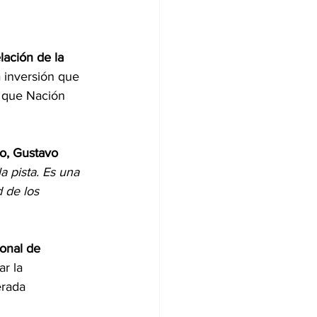
ación de la 
a inversión que 
 que Nación 
vo, Gustavo 
 pista. Es una 
 de los 
onal de 
ar la 
erada 