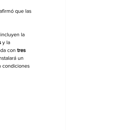
 afirmó que las 
incluyen la 
s
 y la 
ada con 
tres 
instalará un 
n condiciones 