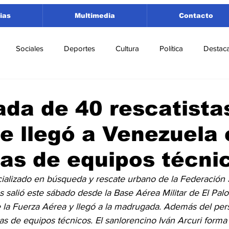
ias
Multimedia
Contacto
Sociales
Deportes
Cultura
Política
Destac
 Lorenzo
Rosario
Puerto San Martín
Ricardone
ada de 40 rescatista
e llegó a Venezuela 
tamento San Lorenzo
Pujato
Turismo
Economía
as de equipos técni
e Fútbol
Cañada de Gómez
Firmat
Educación
E
cializado en búsqueda y rescate urbano de la Federación 
 salió este sábado desde la Base Aérea Militar de El Pal
 la Fuerza Aérea y llegó a la madrugada. Además del pers
as de equipos técnicos. El sanlorencino Iván Arcuri forma 