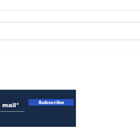
Aumentos de hasta el
Par
500% en la tarifa
gob
eléctrica: Santa Fe pide
señ
a Nación revisar
est
 electrónico
esquema en el sector
est
productivo
Subscribe