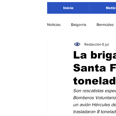
Inicio
Notic
Noticias
Baigorria
Bermúdez
Redacción
5 jul
Nacionales
Beltrán
San
La brig
Santa F
Timbúes
Roldán
Depar
tonelad
Salud
Asociación Rosarina d
Son rescatistas espe
Bomberos Voluntarios
un avión Hércules de
Medioambiente
trasladaron 8 tonelad