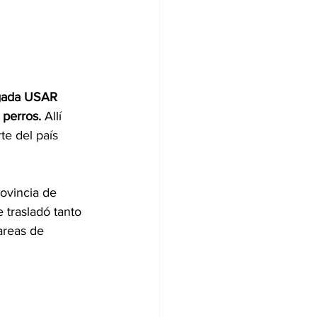
igada USAR 
 perros.
 Allí 
te del país 
rovincia de 
 trasladó tanto 
areas de 