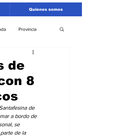
Quienes somos
ada
Provincia
Región
Santa Fe
s de
con 8
Liga Sanlorencina
cos
spectáculos
Santafesina de 
omar a bordo de 
onal, se 
parte de la 