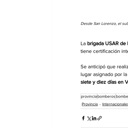
Desde San Lorenzo, el subo
La 
brigada USAR de l
tiene certificación i
Se anticipó que real
lugar asignado por la
siete y diez días en
provincia
bomberos
bomber
Provincia
Internacionale