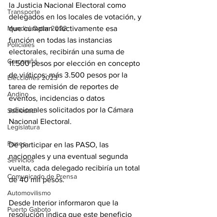
la Justicia Nacional Electoral como 
Transporte
delegados en los locales de votación, y 
Mundial Qatar 2022
que cumplan efectivamente esa 
función en todas las instancias 
Policiales
electorales, recibirán una suma de 
Carcarañá
11.500 pesos por elección en concepto 
de viáticos; más 3.500 pesos por la 
Elecciones 2023
tarea de remisión de reportes de 
Andino
eventos, incidencias o datos 
adicionales solicitados por la Cámara 
Sociedad
Nacional Electoral.
Legislatura
Funes
De participar en las PASO, las 
nacionales y una eventual segunda 
Servicios
vuelta, cada delegado recibiría un total 
Comunicado de Prensa
de 40 mil pesos.
Automovilismo
Desde Interior informaron que la 
Puerto Gaboto
resolución indica que este beneficio 