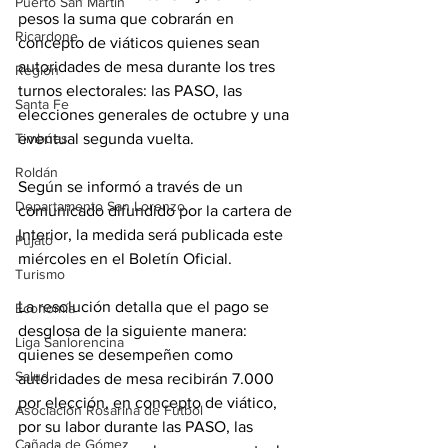
Puerto San Martín
pesos la suma que cobrarán en 
Ricardone
concepto de viáticos quienes sean 
autoridades de mesa durante los tres 
Región
turnos electorales: las PASO, las 
Santa Fe
elecciones generales de octubre y una 
Timbúes
eventual segunda vuelta.
Roldán
Según se informó a través de un 
Departamento San Lorenzo
comunicado difundido por la cartera de 
Interior, la medida será publicada este 
Pujato
miércoles en el Boletín Oficial.
Turismo
La resolución detalla que el pago se 
Economía
desglosa de la siguiente manera: 
Liga Sanlorencina
quienes se desempeñen como 
Salud
autoridades de mesa recibirán 7.000 
por elección, en concepto de viático, 
Asociación Rosarina de Fútbol
por su labor durante las PASO, las 
Cañada de Gómez