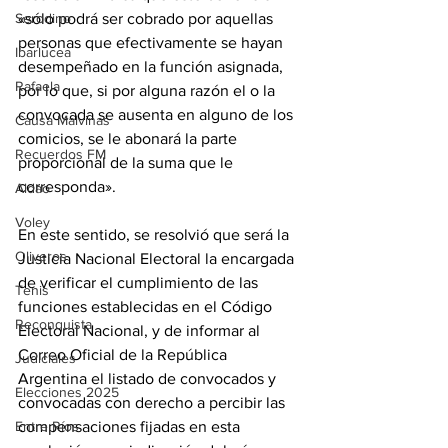
Serodino
«sólo podrá ser cobrado por aquellas 
personas que efectivamente se hayan 
Ibarlucea
desempeñado en la función asignada, 
Rafaela
por lo que, si por alguna razón el o la 
convocada se ausenta en alguno de los 
Causa Malvinas
comicios, se le abonará la parte 
Recuerdos FM
proporcional de la suma que le 
corresponda».
Aldao
Voley
En este sentido, se resolvió que será la 
Oliveros
Justicia Nacional Electoral la encargada 
de verificar el cumplimiento de las 
Tenis
funciones establecidas en el Código 
Reconquista
Electoral Nacional, y de informar al 
Correo Oficial de la República 
Judiciales
Argentina el listado de convocados y 
Elecciones 2025
convocadas con derecho a percibir las 
Entre Ríos
compensaciones fijadas en esta 