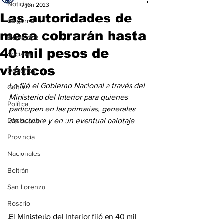
Noticias
7 jun 2023
Las autoridades de
Baigorria
mesa cobrarán hasta
Bermúdez
40 mil pesos de
Sociales
viáticos
Deportes
Lo fijó el Gobierno Nacional a través del 
Cultura
Ministerio del Interior para quienes 
Política
participen en las primarias, generales 
Destacada
de octubre y en un eventual balotaje
Provincia
Nacionales
Beltrán
San Lorenzo
Rosario
El Ministerio del Interior fijó en 40 mil 