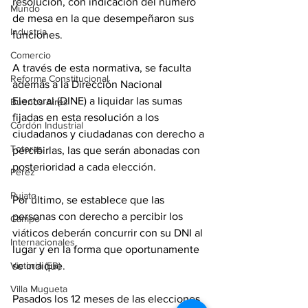
resolución, con indicación del número 
Mundo
de mesa en la que desempeñaron sus 
Industria
funciones.
Comercio
A través de esta normativa, se faculta 
Reforma Constitucional
además a la Dirección Nacional 
Electoral (DINE) a liquidar las sumas 
Buenos Aires
fijadas en esta resolución a los 
Cordón Industrial
ciudadanos y ciudadanas con derecho a 
Totoras
percibirlas, las que serán abonadas con 
posterioridad a cada elección.
Pérez
Pujato
Por último, se establece que las 
personas con derecho a percibir los 
Campo
viáticos deberán concurrir con su DNI al 
Internacionales
lugar y en la forma que oportunamente 
Victoria (ER)
se indique.
Villa Mugueta
Pasados los 12 meses de las elecciones 