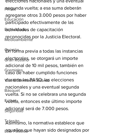
elecciones nacionales y una eventual 
segunda vuelta; a esa suma deberán 
Firmat
agregarse otros 3.000 pesos por haber 
Educación
participado efectivamente de las 
Espectáculos
actividades de capacitación 
reconocidas por la Justicia Electoral.
Medioambiente
Opinión
En forma previa a todas las instancias 
electorales, se otorgará un importe 
Gran Rosario
adicional de 10 mil pesos, también en 
Gremiales
caso de haber cumplido funciones 
durante las PASO, las elecciones 
Villa Gobernador Gálvez
nacionales y una eventual segunda 
Básquet
vuelta. Si no se celebrara una segunda 
Fútbol
vuelta, entonces este último importe 
adicional será de 7.000 pesos.
Seguridad
Tránsito
Asimismo, la normativa establece que 
aquellos que hayan sido designados por 
Luis Palacios