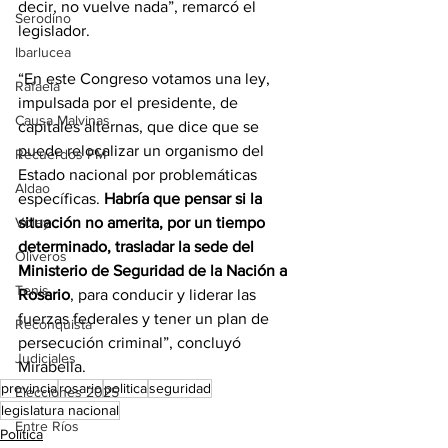
decir, no vuelve nada”, remarcó el 
Serodino
legislador.
Ibarlucea
“En este Congreso votamos una ley, 
Rafaela
impulsada por el presidente, de 
Causa Malvinas
capitales alternas, que dice que se 
puede relocalizar un organismo del 
Recuerdos FM
Estado nacional por problemáticas 
Aldao
específicas. 
Habría que pensar si la 
Voley
situación no amerita, por un tiempo 
determinado, trasladar la sede del 
Oliveros
Ministerio de Seguridad de la Nación a 
Tenis
Rosario
, para conducir y liderar las 
fuerzas federales y tener un plan de 
Reconquista
persecución criminal”, concluyó 
Judiciales
Mirabella. 
provincia
rosario
politica
seguridad
Elecciones 2025
legislatura nacional
Entre Ríos
Política