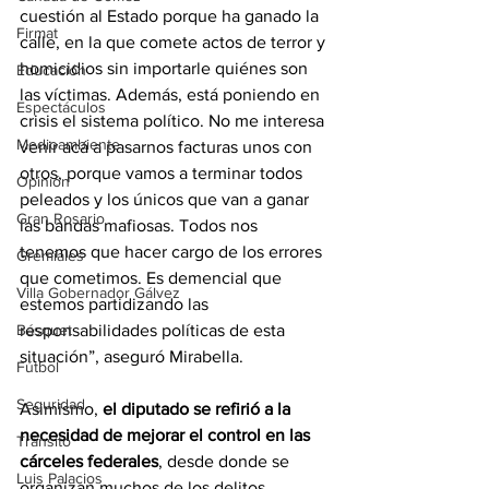
cuestión al Estado porque ha ganado la 
Firmat
calle, en la que comete actos de terror y 
homicidios sin importarle quiénes son 
Educación
las víctimas. Además, está poniendo en 
Espectáculos
crisis el sistema político. No me interesa 
Medioambiente
venir acá a pasarnos facturas unos con 
otros, porque vamos a terminar todos 
Opinión
peleados y los únicos que van a ganar 
Gran Rosario
las bandas mafiosas. Todos nos 
tenemos que hacer cargo de los errores 
Gremiales
que cometimos. Es demencial que 
Villa Gobernador Gálvez
estemos partidizando las 
Básquet
responsabilidades políticas de esta 
situación”, aseguró Mirabella.
Fútbol
Seguridad
Asimismo, 
el diputado se refirió a la 
necesidad de mejorar el control en las 
Tránsito
cárceles federales
, desde donde se 
Luis Palacios
organizan muchos de los delitos 