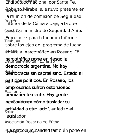
Puerto San Martín
El diputado nacional por Santa Fe, 
Roberto Mirabella, estuvo presente en 
Ricardone
la reunión de comisión de Seguridad 
Región
Interior de la Cámara baja, a la que 
asistió el ministro de Seguridad Aníbal 
Santa Fe
Fernandez para brindar un informe 
Timbúes
sobre los ejes del programa de lucha 
Roldán
contra el narcotráfico en Rosario. 
“El 
narcotráfico pone en riesgo la 
Departamento San Lorenzo
democracia argentina. No hay 
Pujato
democracia sin capitalismo, Estado ni 
partidos políticos. En Rosario, los 
Turismo
empresarios sufren extorsiones 
Economía
permanentemente. Hay gente 
Liga Sanlorencina
pensando en cómo trasladar su 
actividad a otro lado”
, enfatizó el 
Salud
legislador.
Asociación Rosarina de Fútbol
“La narcocriminalidad también pone en 
Cañada de Gómez