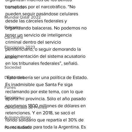
cometidos por el narcotráfico. “No 
Transporte
pueden seguir pasándose celulares 
Mundial Qatar 2022
desde las cárceles federales y 
Policiales
organizando balaceras. No podemos no 
tener un servicio de inteligencia 
Carcarañá
criminal dentro del servicio 
Elecciones 2023
penitenciario, o seguir demorando la 
implementación del sistema acusatorio 
Andino
en los tribunales federales”, señaló. 
Sociedad
Legislatura
“Esto debería ser una política de Estado. 
Es inadmisible que Santa Fe siga 
Funes
reclamando por este tema, con lo que 
Servicios
aporta mi provincia. Sólo el año pasado 
aportamos 1800 millones de dólares en 
Comunicado de Prensa
retenciones. Y en 2018, se sacó el 
Automovilismo
fondo solidario que repartía el 30% de 
lo recaudado para toda la Argentina. Es 
Puerto Gaboto