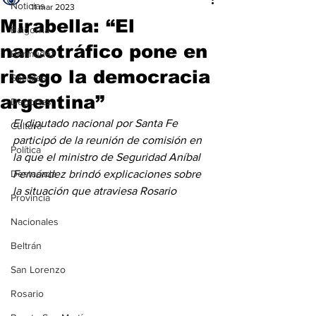
Noticias
11 mar 2023
Mirabella: “El
Baigorria
narcotráfico pone en
Bermúdez
riesgo la democracia
Sociales
argentina”
Deportes
El diputado nacional por Santa Fe 
Cultura
participó de la reunión de comisión en 
Política
la que el ministro de Seguridad Aníbal 
Destacada
Fernández brindó explicaciones sobre 
la situación que atraviesa Rosario
Provincia
Nacionales
Beltrán
San Lorenzo
Rosario