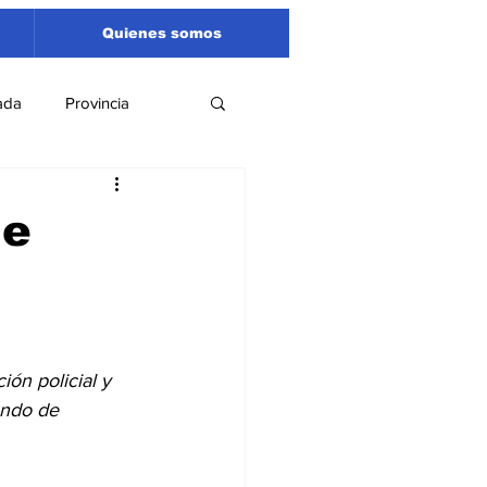
Quienes somos
ada
Provincia
Región
Santa Fe
ue
Liga Sanlorencina
spectáculos
ón policial y 
undo de 