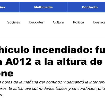
ias
Multimedia
Contacto
Sociales
Deportes
Cultura
Política
Destac
 Lorenzo
Rosario
Puerto San Martín
Ricardone
hículo incendiado: f
a A012 a la altura de
tamento San Lorenzo
Pujato
Turismo
Economía
one
e Fútbol
Cañada de Gómez
Firmat
Educación
E
en horas de la mañana del domingo y demandó la intervenci
s. El automóvil sufrió daños totales y su conductor, ori
o.