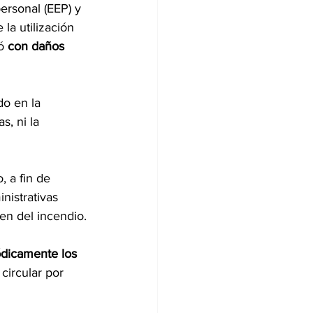
ersonal (EEP) y 
la utilización 
ó 
con daños 
do en la 
s, ni la 
, a fin de 
nistrativas 
en del incendio.
iódicamente los 
circular por 