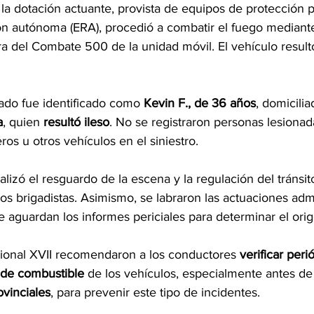
e la dotación actuante, provista de equipos de protección p
n autónoma (ERA), procedió a combatir el fuego mediante 
ra del Combate 500 de la unidad móvil. El vehículo result
dado fue identificado como 
Kevin F., de 36 años
, domicilia
a
, quien 
resultó ileso
. No se registraron personas lesionada
ros u otros vehículos en el siniestro.
ealizó el resguardo de la escena y la regulación del tránsito
e los brigadistas. Asimismo, se labraron las actuaciones admi
 aguardan los informes periciales para determinar el orig
ional XVII recomendaron a los conductores 
verificar per
y de combustible
 de los vehículos, especialmente antes de 
ovinciales
, para prevenir este tipo de incidentes.