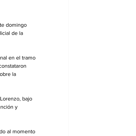
ste domingo 
icial de la 
onal en el tramo 
 constataron 
sobre la 
Lorenzo, bajo 
inción y 
ado al momento 