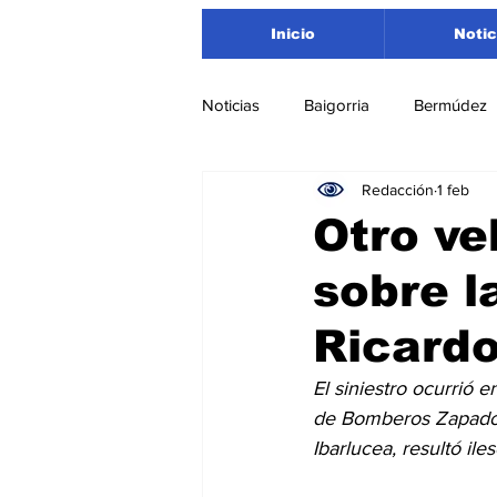
Inicio
Notic
Noticias
Baigorria
Bermúdez
Redacción
1 feb
Nacionales
Beltrán
San
Otro ve
sobre l
Timbúes
Roldán
Depar
Ricard
Salud
Asociación Rosarina d
El siniestro ocurrió 
de Bomberos Zapadore
Ibarlucea, resultó iles
Medioambiente