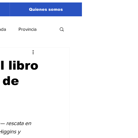
Quienes somos
ada
Provincia
Región
Santa Fe
 libro
 de
Liga Sanlorencina
spectáculos
n— rescata en 
Higgins y 