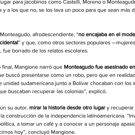
lugar para jacobinos como Castelli, Moreno o Monteagudo
a y a los que no, se los lava un poco para que sean más di
 Monteagudo, afrodescendiente, “
no encajaba en el mode
cidental
” y que, como otros sectores populares —mujeres,
 fue borrado de los relatos escolares.
 final, Mangione narró que 
Monteagudo fue asesinado en
e buscó presentarse como un robo, pero que en realidad
de unidad sudamericana junto a Bolívar chocaban con los i
ue buscaban recuperar las colonias”, explicó.
ún su autor, 
mirar la historia desde otro lugar
 y recuperar
la construcción de la independencia latinoamericana. “In
 política, a tomar un café y a conocer a un personaje apas
cirnos hoy”, concluyó Mangione.