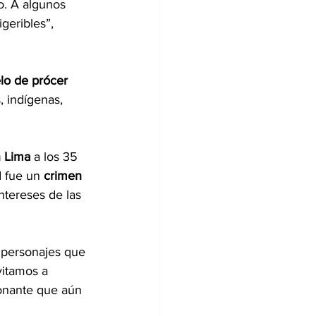
. A algunos 
geribles”, 
lo de prócer 
 indígenas, 
 Lima
 a los 35 
 fue un 
crimen 
ntereses de las 
 personajes que 
vitamos a 
ionante que aún 