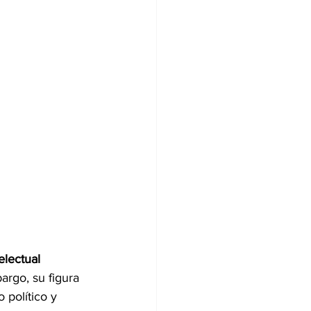
electual 
argo, su figura 
 político y 