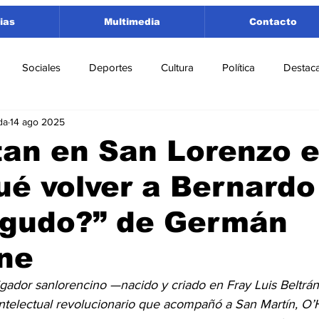
ias
Multimedia
Contacto
Sociales
Deportes
Cultura
Política
Destac
da
14 ago 2025
 Lorenzo
Rosario
Puerto San Martín
Ricardone
an en San Lorenzo el
ué volver a Bernardo
tamento San Lorenzo
Pujato
Turismo
Economía
gudo?” de Germán
e Fútbol
Cañada de Gómez
Firmat
Educación
E
ne
tigador sanlorencino —nacido y criado en Fray Luis Beltrá
 intelectual revolucionario que acompañó a San Martín, O’