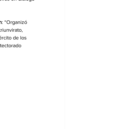
n
: “Organizó 
iunvirato, 
rcito de los 
otectorado 