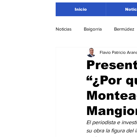
Inicio
Notic
Noticias
Baigorria
Bermúdez
Flavio Patricio Aran
Nacionales
Beltrán
San
Present
“¿Por q
Timbúes
Roldán
Depar
Montea
Salud
Asociación Rosarina d
Mangio
El periodista e inves
Medioambiente
su obra la figura del