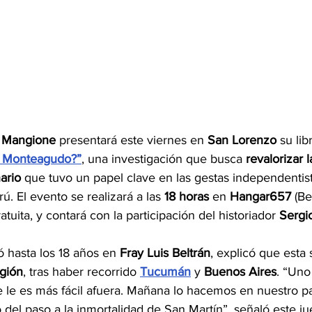
 Mangione
 presentará este viernes en 
San Lorenzo
 su lib
e Monteagudo?”
, una investigación que busca 
revalorizar l
ario
 que tuvo un papel clave en las gestas independentis
ú. El evento se realizará a las 
18 horas
 en 
Hangar657
 (B
atuita, y contará con la participación del historiador 
Sergi
 hasta los 18 años en 
Fray Luis Beltrán
, explicó que esta 
egión
, tras haber recorrido 
Tucumán
 y 
Buenos Aires
. “Uno
e le es más fácil afuera. Mañana lo hacemos en nuestro pa
 del paso a la inmortalidad de San Martín”, señaló este j