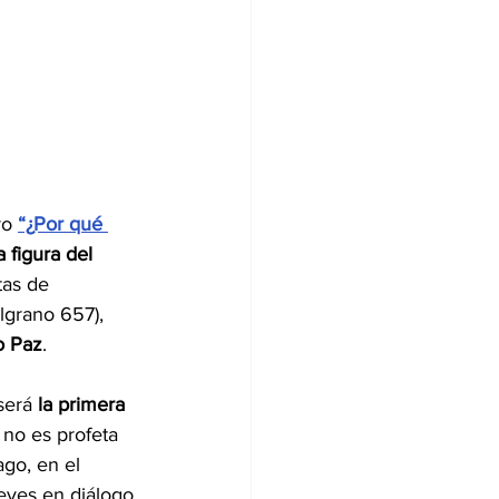
ro 
“¿Por qué 
a figura del 
tas de 
elgrano 657), 
o Paz
.
será 
la primera 
 no es profeta 
go, en el 
ueves en diálogo 