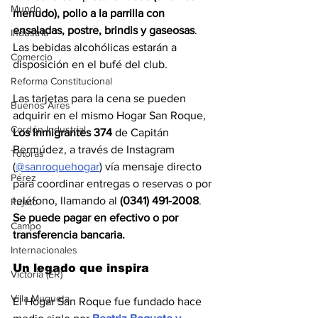
Mundo
menudo), pollo a la parrilla con 
ensaladas, postre, brindis y gaseosas
. 
Industria
Las bebidas alcohólicas estarán a 
Comercio
disposición en el bufé del club.
Reforma Constitucional
Las tarjetas para la cena se pueden 
Buenos Aires
adquirir en el mismo Hogar San Roque, 
Cordón Industrial
Los Inmigrantes 374
 de Capitán 
Bermúdez, a través de Instagram 
Totoras
(
@sanroquehogar
) vía mensaje directo 
Pérez
para coordinar entregas o reservas o por 
teléfono, llamando al 
(0341) 491-2008
. 
Pujato
Se puede pagar en efectivo o por 
Campo
transferencia bancaria.
Internacionales
Un legado que inspira
Victoria (ER)
Villa Mugueta
El Hogar San Roque fue fundado hace 