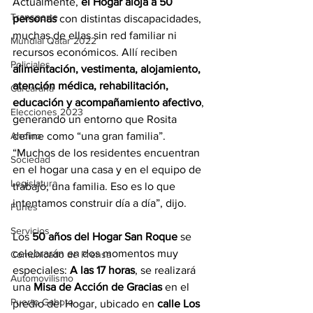
Actualmente, 
el Hogar aloja a 50 
Transporte
personas
 con distintas discapacidades, 
muchas de ellas sin red familiar ni 
Mundial Qatar 2022
recursos económicos. Allí reciben 
Policiales
alimentación, vestimenta, alojamiento, 
atención médica, rehabilitación, 
Carcarañá
educación y acompañamiento afectivo
, 
Elecciones 2023
generando un entorno que Rosita 
Andino
define como “una gran familia”. 
“Muchos de los residentes encuentran 
Sociedad
en el hogar una casa y en el equipo de 
Legislatura
trabajo, una familia. Eso es lo que 
intentamos construir día a día”, dijo.
Funes
Servicios
Los 
50 años del Hogar San Roque
 se 
celebrarán en dos momentos muy 
Comunicado de Prensa
especiales: 
A las 17 horas
, se realizará 
Automovilismo
una 
Misa de Acción de Gracias
 en el 
Puerto Gaboto
predio del Hogar, ubicado en 
calle Los 