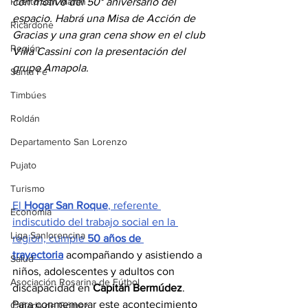
Puerto San Martín
con motivo del 50° aniversario del 
espacio. Habrá una Misa de Acción de 
Ricardone
Gracias y una gran cena show en el club 
Región
Villa Cassini con la presentación del 
grupo Amapola.
Santa Fe
Timbúes
Roldán
Departamento San Lorenzo
Pujato
Turismo
El 
Hogar San Roque
, referente 
Economía
indiscutido del trabajo social en la 
Liga Sanlorencina
región, cumple 
50 años de 
trayectoria
 acompañando y asistiendo a 
Salud
niños, adolescentes y adultos con 
Asociación Rosarina de Fútbol
discapacidad en 
Capitán Bermúdez
. 
Para conmemorar este acontecimiento 
Cañada de Gómez