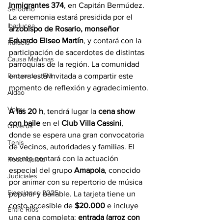
Inmigrantes 374
, en Capitán Bermúdez. 
Serodino
La ceremonia estará presidida por el 
Ibarlucea
arzobispo de Rosario, monseñor 
Eduardo Eliseo Martín
, y contará con la 
Rafaela
participación de sacerdotes de distintas 
Causa Malvinas
parroquias de la región. La comunidad 
Recuerdos FM
entera está invitada a compartir este 
momento de reflexión y agradecimiento.
Aldao
Voley
A las 20 h
, tendrá lugar la 
cena show 
con baile
 en el 
Club Villa Cassini
, 
Oliveros
donde se espera una gran convocatoria 
Tenis
de vecinos, autoridades y familias. El 
evento contará con la actuación 
Reconquista
especial del grupo 
Amapola
, conocido 
Judiciales
por animar con su repertorio de música 
Elecciones 2025
popular y bailable. La tarjeta tiene un 
costo accesible de 
$20.000
 e incluye 
Entre Ríos
una cena completa: 
entrada (arroz con 