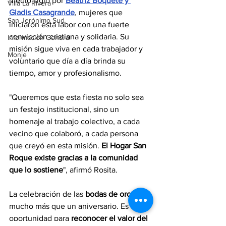
medio siglo
por 
Beatriz Boquete y 
Villa La Rivera
Gladis Casagrande
, mujeres que 
San Jerónimo Sud
iniciaron esta labor con una fuerte 
convicción cristiana y solidaria. Su 
Información General
misión sigue viva en cada trabajador y 
Monje
voluntario que día a día brinda su 
tiempo, amor y profesionalismo.
"Queremos que esta fiesta no solo sea 
un festejo institucional, sino un 
homenaje al trabajo colectivo, a cada 
vecino que colaboró, a cada persona 
que creyó en esta misión. 
El Hogar San 
Roque existe gracias a la comunidad 
que lo sostiene
", afirmó Rosita.
La celebración de las 
bodas de oro
 es 
mucho más que un aniversario. Es una 
oportunidad para 
reconocer el valor del 