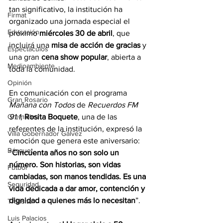
tan significativo, la institución ha 
Firmat
organizado una jornada especial el 
Educación
próximo 
miércoles 30 de abril
, que 
incluirá una 
misa de acción de gracias
 y 
Espectáculos
una gran 
cena show popular
, abierta a 
Medioambiente
toda la comunidad.
Opinión
En comunicación con el programa 
Gran Rosario
Mañana con Todos 
de 
Recuerdos FM 
Gremiales
91.1
, 
Rosita Boquete
, una de las 
referentes de la institución, expresó la 
Villa Gobernador Gálvez
emoción que genera este aniversario: 
Básquet
“
Cincuenta años no son solo un 
número. Son historias, son vidas 
Fútbol
cambiadas, son manos tendidas. Es una 
Seguridad
vida dedicada a dar amor, contención y 
dignidad a quienes más lo necesitan
”.
Tránsito
Luis Palacios