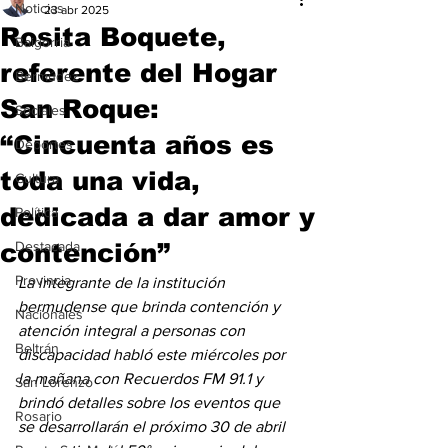
Noticias
23 abr 2025
Rosita Boquete,
Baigorria
referente del Hogar
Bermúdez
San Roque:
Sociales
“Cincuenta años es
Deportes
toda una vida,
Cultura
dedicada a dar amor y
Política
contención”
Destacada
Provincia
La integrante de la institución 
bermudense que brinda contención y 
Nacionales
atención integral a personas con 
Beltrán
discapacidad habló este miércoles por 
la mañana con Recuerdos FM 91.1 y 
San Lorenzo
brindó detalles sobre los eventos que 
Rosario
se desarrollarán el próximo 30 de abril 