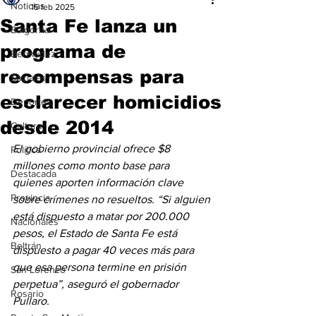
Noticias
15 feb 2025
Santa Fe lanza un
Baigorria
programa de
Bermúdez
recompensas para
Sociales
esclarecer homicidios
Deportes
desde 2014
Cultura
El gobierno provincial ofrece $8 
Política
millones como monto base para 
Destacada
quienes aporten información clave 
Provincia
sobre crímenes no resueltos. “Si alguien 
está dispuesto a matar por 200.000 
Nacionales
pesos, el Estado de Santa Fe está 
Beltrán
dispuesto a pagar 40 veces más para 
que esa persona termine en prisión 
San Lorenzo
perpetua”, aseguró el gobernador 
Rosario
Pullaro.