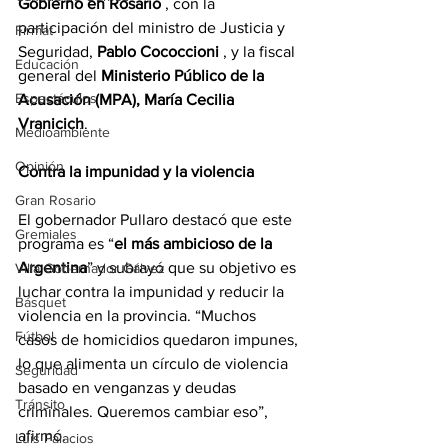
Gobierno en Rosario
 , con la 
participación del ministro de Justicia y 
Firmat
Seguridad, 
Pablo Cococcioni
 , y la fiscal 
Educación
general del 
Ministerio Público de la 
Espectáculos
Acusación (MPA), María Cecilia 
Vranicich
.
Medioambiente
Opinión
Contra la impunidad y la violencia
Gran Rosario
El gobernador Pullaro destacó que este 
Gremiales
programa es “
el más ambicioso de la 
Argentina
” y subrayó que su objetivo es 
Villa Gobernador Gálvez
luchar contra la impunidad y reducir la 
Básquet
violencia en la provincia. “Muchos 
Fútbol
casos de homicidios quedaron impunes, 
lo que alimenta un círculo de violencia 
Seguridad
basado en venganzas y deudas 
Tránsito
criminales. Queremos cambiar eso”, 
afirmó.
Luis Palacios