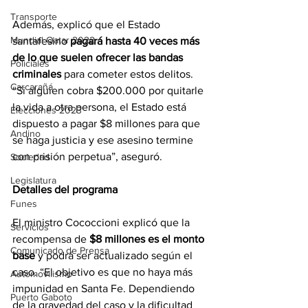
Transporte
Además, explicó que el Estado 
Mundial Qatar 2022
santafesino 
pagará hasta 40 veces más 
de lo que suelen ofrecer las bandas 
Policiales
criminales
 para cometer estos delitos. 
Carcarañá
“Si alguien cobra $200.000 por quitarle 
la vida a otra persona, el Estado está 
Elecciones 2023
dispuesto a pagar $8 millones para que 
Andino
se haga justicia y ese asesino termine 
con prisión perpetua”, aseguró.
Sociedad
Legislatura
Detalles del programa
Funes
El ministro Cococcioni explicó que la 
Servicios
recompensa de 
$8 millones es el monto 
Comunicado de Prensa
base
 y podrá ser actualizado según el 
caso. “El objetivo es que no haya más 
Automovilismo
impunidad en Santa Fe. Dependiendo 
Puerto Gaboto
de la gravedad del caso y la dificultad 