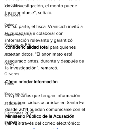
Serodino
de la investigación, el monto puede 
incrementarse”, señaló.
Ibarlucea
Rafaela
Por su parte, el fiscal Vranicich invitó a 
la ciudadanía a colaborar con 
Causa Malvinas
información relevante y garantizó 
Recuerdos FM
confidencialidad total
 para quienes 
aportan datos. “El anonimato está 
Aldao
asegurado antes, durante y después de 
Voley
la investigación”, remarcó.
Oliveros
Cómo brindar información
Tenis
Reconquista
Las personas que tengan información 
sobre homicidios ocurridos en Santa Fe 
Judiciales
desde 2014 pueden comunicarse con el 
Elecciones 2025
Ministerio Público de la Acusación 
Entre Ríos
(MPA)
 a través del correo electrónico: 