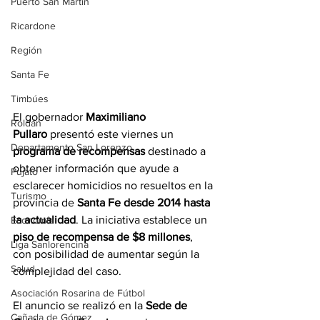
Puerto San Martín
Ricardone
Región
Santa Fe
Timbúes
El gobernador 
Maximiliano 
Roldán
Pullaro
 presentó este viernes un 
Departamento San Lorenzo
programa de recompensas
 destinado a 
obtener información que ayude a 
Pujato
esclarecer homicidios no resueltos en la 
Turismo
provincia de 
Santa Fe desde 2014 hasta 
la actualidad
. La iniciativa establece un 
Economía
piso de recompensa de $8 millones
, 
Liga Sanlorencina
con posibilidad de aumentar según la 
Salud
complejidad del caso.
Asociación Rosarina de Fútbol
El anuncio se realizó en la 
Sede de 
Cañada de Gómez