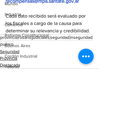
recompensas@mpa.santafe.gov.ar
Mundo
Industria
Cada dato recibido será evaluado por 
los fiscales a cargo de la causa para 
Comercio
determinar su relevancia y credibilidad.
Reforma Constitucional
provincia
rosario
judiciales
seguridad
inseguridad
pullaro
Buenos Aires
Seguridad
Cordón Industrial
Provincia
Destacada
Totoras
Pérez
Pujato
Campo
Internacionales
Ver todo
Entradas recientes
Victoria (ER)
Villa Mugueta