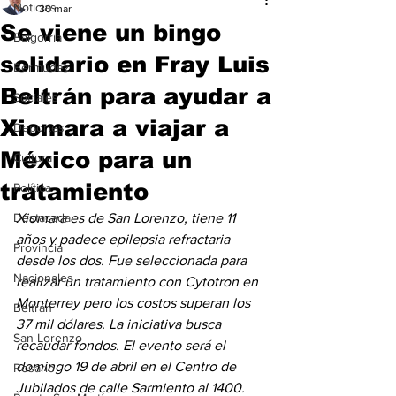
Noticias
30 mar
Se viene un bingo
Baigorria
solidario en Fray Luis
Bermúdez
Beltrán para ayudar a
Sociales
Xiomara a viajar a
Deportes
México para un
Cultura
tratamiento
Política
Destacada
Xiomara es de San Lorenzo, tiene 11 
años y padece epilepsia refractaria 
Provincia
desde los dos. Fue seleccionada para 
Nacionales
realizar un tratamiento con Cytotron en 
Monterrey pero los costos superan los 
Beltrán
37 mil dólares. L
a iniciativa busca 
San Lorenzo
recaudar fondos. El evento será el 
domingo 19 de abril en el Centro de 
Rosario
Jubilados de calle Sarmiento al 1400.