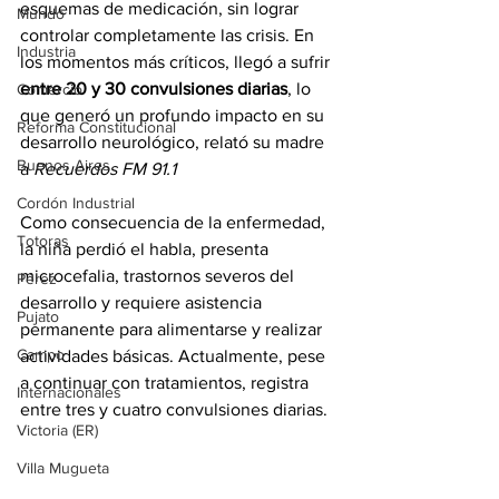
esquemas de medicación, sin lograr 
Mundo
controlar completamente las crisis. En 
Industria
los momentos más críticos, llegó a sufrir 
entre 20 y 30 convulsiones diarias
, lo 
Comercio
que generó un profundo impacto en su 
Reforma Constitucional
desarrollo neurológico, relató su madre 
Buenos Aires
a 
Recuerdos FM 91.1
Cordón Industrial
Como consecuencia de la enfermedad, 
Totoras
la niña 
perdió el habla
, presenta 
microcefalia
, 
trastornos severos del 
Pérez
desarrollo
 y 
requiere asistencia 
Pujato
permanente
 para alimentarse y realizar 
Campo
actividades básicas. Actualmente, pese 
a continuar con tratamientos, 
registra 
Internacionales
entre tres y cuatro convulsiones diarias
.
Victoria (ER)
Villa Mugueta