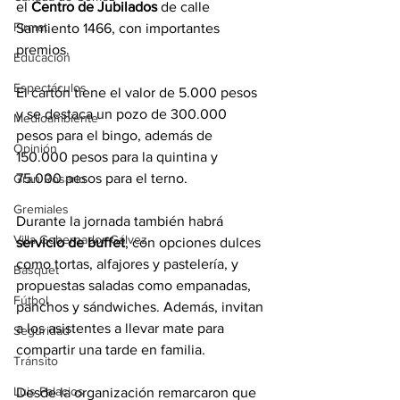
el 
Centro de Jubilados
 de calle 
Firmat
Sarmiento 1466, con importantes 
premios. 
Educación
Espectáculos
El cartón tiene el valor de 5.000 pesos 
y se destaca un pozo de 300.000 
Medioambiente
pesos para el bingo, además de 
Opinión
150.000 pesos para la quintina y 
75.000 pesos para el terno. 
Gran Rosario
Gremiales
Durante la jornada también habrá 
Villa Gobernador Gálvez
servicio de buffet
, con opciones dulces 
como tortas, alfajores y pastelería, y 
Básquet
propuestas saladas como empanadas, 
Fútbol
panchos y sándwiches. Además, invitan 
a los asistentes a llevar mate para 
Seguridad
compartir una tarde en familia.
Tránsito
Luis Palacios
Desde la organización remarcaron que 