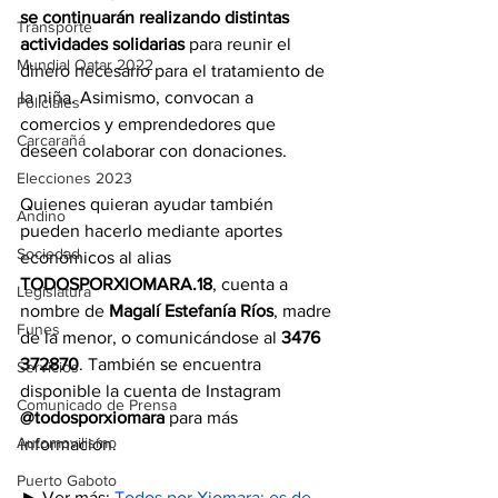
se continuarán realizando distintas 
Transporte
actividades solidarias
 para reunir el 
Mundial Qatar 2022
dinero necesario para el tratamiento de 
la niña. Asimismo, convocan a 
Policiales
comercios y emprendedores que 
Carcarañá
deseen colaborar con donaciones.
Elecciones 2023
Quienes quieran ayudar también 
Andino
pueden hacerlo mediante aportes 
Sociedad
económicos al alias 
TODOSPORXIOMARA.18
, cuenta a 
Legislatura
nombre de 
Magalí Estefanía Ríos
, madre 
Funes
de la menor, o comunicándose al 
3476 
372870
. También se encuentra 
Servicios
disponible la cuenta de Instagram 
Comunicado de Prensa
@todosporxiomara
 para más 
Automovilismo
información.
Puerto Gaboto
► Ver más: 
Todos por Xiomara: es de 