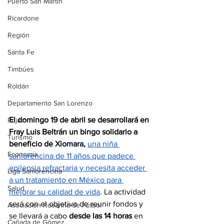
Puerto San Martín
Ricardone
Región
Santa Fe
Timbúes
Roldán
Departamento San Lorenzo
El domingo 19 de abril se desarrollará en 
Pujato
Fray Luis Beltrán un bingo solidario a 
Turismo
beneficio de 
Xiomara, 
una niña 
Economía
sanlorencina de 11 años que padece 
epilepsia refractaria 
y necesita acceder 
Liga Sanlorencina
a un tratamiento en México para 
Salud
mejorar su calidad de vida
. La actividad 
será con el objetivo de reunir fondos y 
Asociación Rosarina de Fútbol
se llevará a cabo
 desde las 14 horas
 en 
Cañada de Gómez