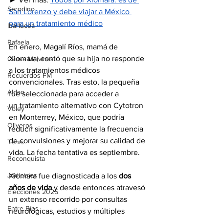
Serodino
San Lorenzo y debe viajar a México 
para un tratamiento médico
Ibarlucea
Rafaela
En enero, 
Magalí Ríos, mamá de 
Xiomara, contó que su hija 
no responde 
Causa Malvinas
a los tratamientos médicos 
Recuerdos FM
convencionales. Tras esto, la pequeña 
Aldao
fue seleccionada para acceder a 
un
 tratamiento alternativo con Cytotron 
Voley
en Monterrey, México
, que podría 
Oliveros
reducir significativamente la frecuencia 
de convulsiones y mejorar su calidad de 
Tenis
vida. La fecha tentativa es septiembre.
Reconquista
Judiciales
Xiomara fue diagnosticada a los 
dos 
años de vida
 y desde entonces atravesó 
Elecciones 2025
un extenso recorrido por consultas 
Entre Ríos
neurológicas, estudios y múltiples 