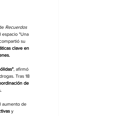
de 
Recuerdos 
l espacio "Una 
compartió su 
ticas clave en 
venes.
ólidas"
, afirmó 
rogas. Tras 18 
coordinación de 
.
el aumento de 
ctivas 
y 