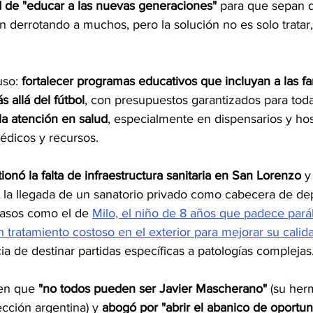
 de "educar a las nuevas generaciones" 
para que sepan d
n derrotando a muchos, pero la solución no es solo tratar, 
so: 
fortalecer programas educativos que incluyan a las fa
s allá del fútbol
, con presupuestos garantizados para toda
la atención en salud
, especialmente en dispensarios y hos
édicos y recursos.
ionó la falta de infraestructura sanitaria en San Lorenzo
 y
r la llegada de un sanatorio privado como cabecera de de
asos como el de
Milo, 
el niño de 8 años que padece paráli
 tratamiento costoso en el exterior para mejorar su calid
cia de destinar partidas específicas a patologías complejas
 en que 
"no todos pueden ser Javier Mascherano"
 (su her
ección argentina) y 
abogó por "abrir el abanico de oportun