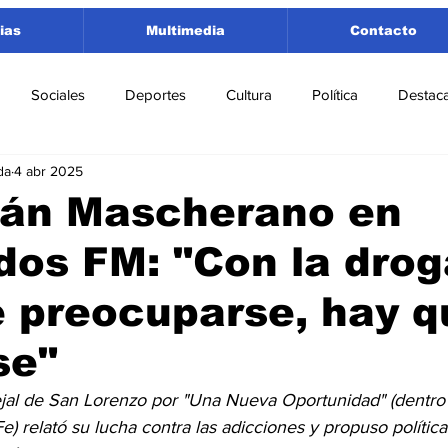
ias
Multimedia
Contacto
Sociales
Deportes
Cultura
Política
Destac
da
4 abr 2025
 Lorenzo
Rosario
Puerto San Martín
Ricardone
ián Mascherano en
os FM: "Con la drog
tamento San Lorenzo
Pujato
Turismo
Economía
 preocuparse, hay q
e Fútbol
Cañada de Gómez
Firmat
Educación
E
se"
ejal de San Lorenzo por "Una Nueva Oportunidad" (dentro
) relató su lucha contra las adicciones y propuso política