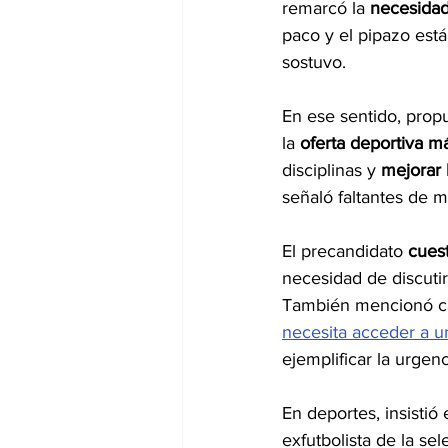
remarcó la 
necesidad
paco y el pipazo está
sostuvo.
En ese sentido, propu
la 
oferta deportiva má
disciplinas y 
mejorar 
señaló faltantes de m
El precandidato 
cuest
necesidad de discuti
También mencionó c
necesita acceder a un
ejemplificar la urgen
En deportes, insistió
exfutbolista de la sel