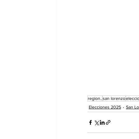
region..
san lorenzo
elecci
Elecciones 2025
San L