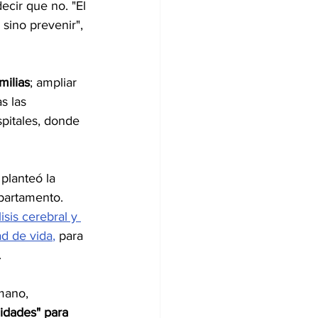
ecir que no. "El 
sino prevenir", 
milias
; ampliar 
s las 
pitales, donde 
 planteó la 
partamento. 
sis cerebral y 
ad de vida
, 
para 
.
mano, 
idades" para 