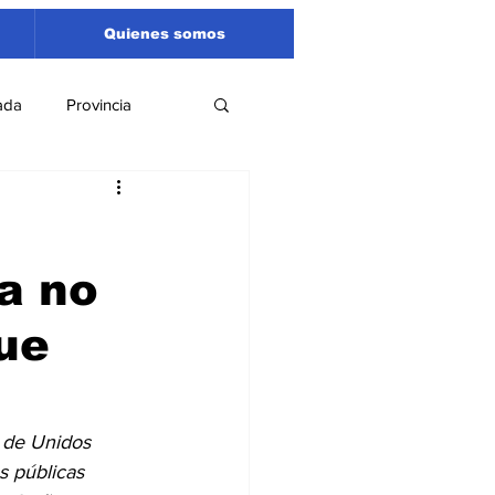
Quienes somos
ada
Provincia
Región
Santa Fe
a no
Liga Sanlorencina
ue
spectáculos
 de Unidos 
s públicas 