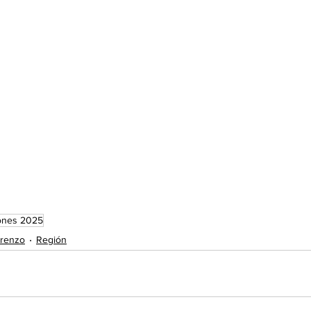
ones 2025
orenzo
Región