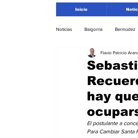
Inicio
Notic
Noticias
Baigorria
Bermúdez
Flavio Patricio Aran
Nacionales
Beltrán
San
Sebast
Recuerd
Timbúes
Roldán
Depar
hay que
Salud
Asociación Rosarina d
ocupar
El postulante a conc
Medioambiente
Para Cambiar Santa Fe