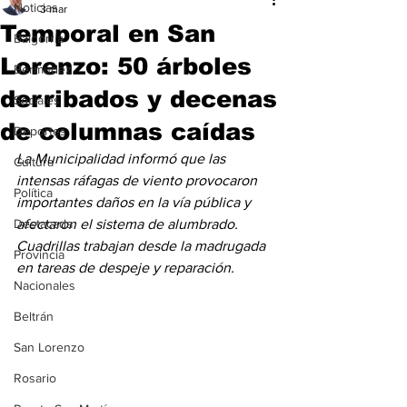
Noticias
3 mar
Temporal en San
Baigorria
Lorenzo: 50 árboles
Bermúdez
derribados y decenas
Sociales
de columnas caídas
Deportes
La Municipalidad informó que las 
Cultura
intensas ráfagas de viento provocaron 
Política
importantes daños en la vía pública y 
Destacada
afectaron el sistema de alumbrado. 
Cuadrillas trabajan desde la madrugada 
Provincia
en tareas de despeje y reparación.
Nacionales
Beltrán
San Lorenzo
Rosario