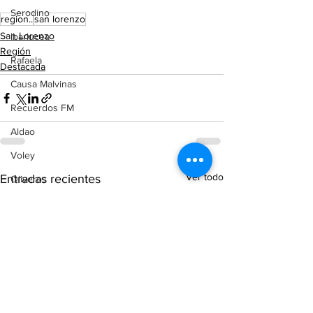
Serodino
region..
san lorenzo
San Lorenzo
Ibarlucea
Región
Rafaela
Destacada
Causa Malvinas
Recuerdos FM
Aldao
Voley
Ver todo
Entradas recientes
Oliveros
Tenis
Reconquista
Judiciales
Elecciones 2025
Entre Ríos