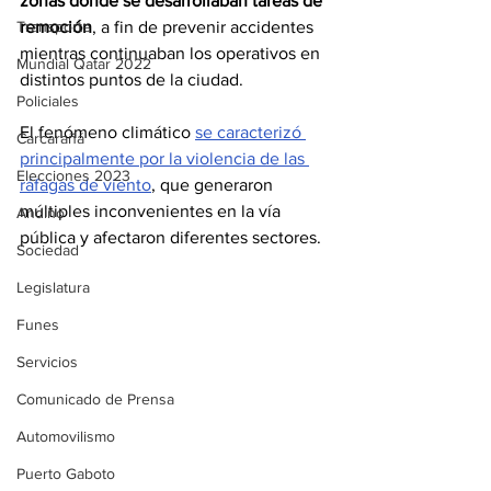
zonas donde se desarrollaban tareas de 
Transporte
remoción
, a fin de prevenir accidentes 
mientras continuaban los operativos en 
Mundial Qatar 2022
distintos puntos de la ciudad.
Policiales
El fenómeno climático 
se caracterizó 
Carcarañá
principalmente por la violencia de las 
Elecciones 2023
ráfagas de viento
, que generaron 
múltiples inconvenientes en la vía 
Andino
pública y afectaron diferentes sectores.
Sociedad
Legislatura
Funes
Servicios
Comunicado de Prensa
Automovilismo
Puerto Gaboto