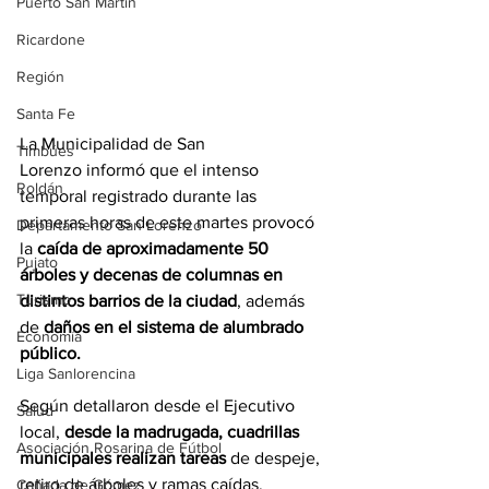
Puerto San Martín
Ricardone
Región
Santa Fe
La Municipalidad de San 
Timbúes
Lorenzo informó que el intenso 
Roldán
temporal registrado durante las 
primeras horas de este martes provocó 
Departamento San Lorenzo
la 
caída de aproximadamente 50 
Pujato
árboles y decenas de columnas en 
Turismo
distintos barrios de la ciudad
, además 
de 
daños en el sistema de alumbrado 
Economía
público.
Liga Sanlorencina
Según detallaron desde el Ejecutivo 
Salud
local, 
desde la madrugada, cuadrillas 
Asociación Rosarina de Fútbol
municipales realizan tareas
 de despeje, 
retiro de árboles y ramas caídas, 
Cañada de Gómez