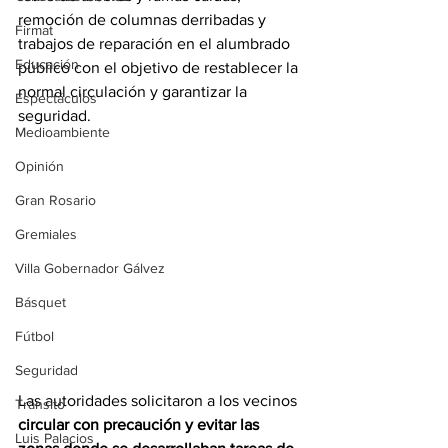
remoción de columnas derribadas y 
Firmat
trabajos de reparación en el alumbrado 
Educación
público con el objetivo de restablecer la 
normal circulación y garantizar la 
Espectáculos
seguridad.
Medioambiente
Opinión
Gran Rosario
Gremiales
Villa Gobernador Gálvez
Básquet
Fútbol
Seguridad
Las autoridades solicitaron a los vecinos 
Tránsito
circular con precaución y evitar las 
Luis Palacios