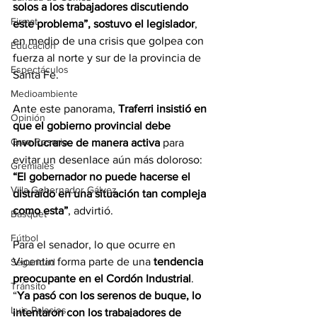
solos a los trabajadores discutiendo 
Firmat
este problema”, sostuvo el legislador
, 
en medio de una crisis que golpea con 
Educación
fuerza al norte y sur de la provincia de 
Espectáculos
Santa Fe.
Medioambiente
Ante este panorama, 
Traferri insistió en 
Opinión
que el gobierno provincial debe 
Gran Rosario
involucrarse de manera activa 
para 
evitar un desenlace aún más doloroso: 
Gremiales
“El gobernador no puede hacerse el 
Villa Gobernador Gálvez
distraído en una situación tan compleja 
como esta”
, advirtió.
Básquet
Fútbol
Para el senador, lo que ocurre en 
Vicentin forma parte de una 
tendencia 
Seguridad
preocupante en el Cordón Industrial
. 
Tránsito
“
Ya pasó con los serenos de buque, lo 
Luis Palacios
intentaron con los trabajadores de 