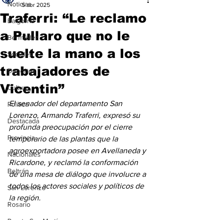
Noticias
5 abr 2025
Traferri: “Le reclamo
Baigorria
a Pullaro que no le
Bermúdez
suelte la mano a los
Sociales
trabajadores de
Deportes
Vicentin”
Cultura
El senador del departamento San 
Política
Lorenzo, Armando Traferri, expresó su 
Destacada
profunda preocupación por el cierre 
Provincia
temporario de las plantas que la 
agroexportadora posee en Avellaneda y 
Nacionales
Ricardone, y reclamó la conformación 
Beltrán
de una mesa de diálogo que involucre a 
todos los actores sociales y políticos de 
San Lorenzo
la región.
Rosario