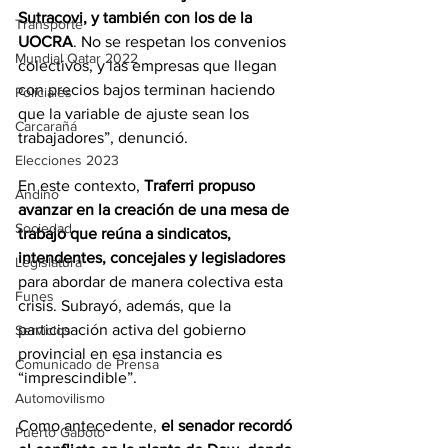
Sutracovi, y también con los de la 
Transporte
UOCRA
. No se respetan los convenios 
Mundial Qatar 2022
colectivos, y las empresas que llegan 
con precios bajos terminan haciendo 
Policiales
que la variable de ajuste sean los 
Carcarañá
trabajadores”, denunció.
Elecciones 2023
En este contexto, 
Traferri propuso 
Andino
avanzar en la creación de una mesa de 
Sociedad
trabajo que reúna a sindicatos, 
intendentes, concejales y legisladores
Legislatura
para abordar de manera colectiva esta 
Funes
crisis. Subrayó, además, que la 
participación activa del gobierno 
Servicios
provincial en esa instancia es 
Comunicado de Prensa
“imprescindible”.
Automovilismo
Como antecedente, 
el senador recordó 
Puerto Gaboto