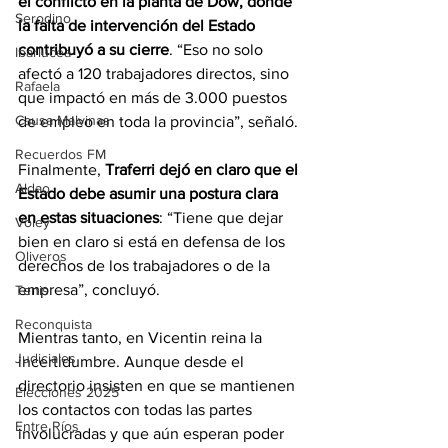
el conflicto en la planta de Dow, donde 
Serodino
la falta de intervención del Estado 
contribuyó a su cierre
. “Eso no solo 
Ibarlucea
afectó a 120 trabajadores directos, sino 
Rafaela
que impactó en más de 3.000 puestos 
Causa Malvinas
de empleo en toda la provincia”, señaló.
Recuerdos FM
Finalmente, 
Traferri dejó en claro que el 
Aldao
Estado debe asumir una postura clara 
en estas situaciones
: “Tiene que dejar 
Voley
bien en claro si está en defensa de los 
Oliveros
derechos de los trabajadores o de la 
empresa”, concluyó.
Tenis
Reconquista
Mientras tanto, en Vicentin reina la 
Judiciales
incertidumbre. Aunque desde el 
directorio insisten en que se mantienen 
Elecciones 2025
los contactos con todas las partes 
Entre Ríos
involucradas y que aún esperan poder 