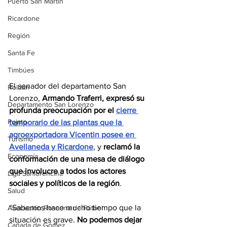
Puerto San Martín
Ricardone
Región
Santa Fe
Timbúes
El senador del departamento San 
Roldán
Lorenzo, 
Armando Traferri, expresó su 
Departamento San Lorenzo
profunda preocupación por el 
cierre 
Pujato
temporario de las plantas que la 
agroexportadora Vicentin posee en 
Turismo
Avellaneda y Ricardone
, y 
reclamó la 
Economía
conformación de una mesa de diálogo 
que involucre a todos los actores 
Liga Sanlorencina
sociales y políticos de la región
.
Salud
“Sabemos hace mucho tiempo que la 
Asociación Rosarina de Fútbol
situación es grave. 
No podemos dejar 
Cañada de Gómez