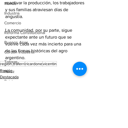
reactivar la producción, los trabajadores 
Mundo
y sus familias atraviesan días de 
Industria
angustia.
Comercio
La comunidad, por su parte, sigue 
Reforma Constitucional
expectante ante un futuro que se 
Buenos Aires
vuelve cada vez más incierto para una 
de las firmas históricas del agro 
Cordón Industrial
argentino.
Totoras
region.
traferri
ricardone
vicentin
Región
Pérez
Destacada
Pujato
Ricardone
Campo
Internacionales
Victoria (ER)
Villa Mugueta