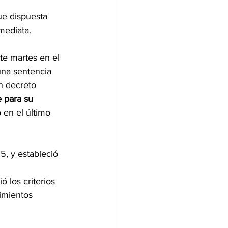
ue dispuesta 
mediata.
te martes en el 
una sentencia 
n decreto 
e para su 
 en el último 
5, y estableció 
 los criterios 
imientos 