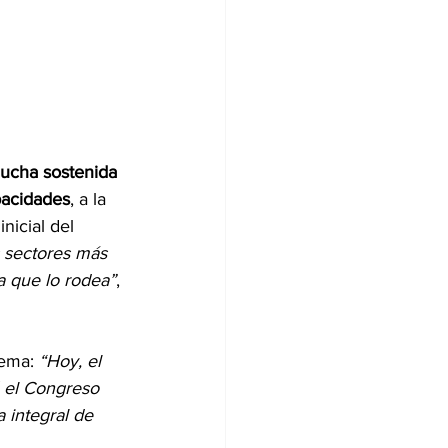
lucha sostenida 
pacidades
, a la 
nicial del 
s sectores más 
a que lo rodea”
, 
tema:
 “Hoy, el 
ó el Congreso 
 integral de 