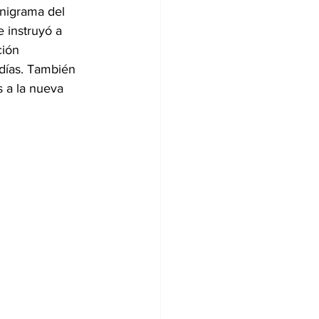
anigrama del 
e instruyó a 
ción 
días. También 
 a la nueva 