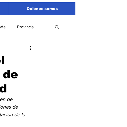
Quienes somos
ada
Provincia
Región
Santa Fe
l
 de
Liga Sanlorencina
ad
spectáculos
men de 
iones de 
ación de la 