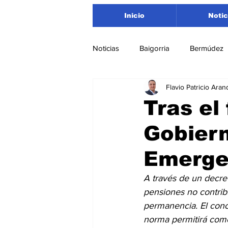
Inicio
Notic
Noticias
Baigorria
Bermúdez
Flavio Patricio Aran
Nacionales
Beltrán
San
Tras el 
Gobiern
Timbúes
Roldán
Depar
Emerge
Salud
Asociación Rosarina d
A través de un decret
pensiones no contribu
permanencia. El conc
Medioambiente
norma permitirá comen