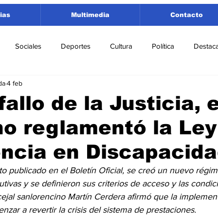
ias
Multimedia
Contacto
Sociales
Deportes
Cultura
Política
Destac
da
4 feb
 Lorenzo
Rosario
Puerto San Martín
Ricardone
fallo de la Justicia, e
o reglamentó la Ley
tamento San Lorenzo
Pujato
Turismo
Economía
ncia en Discapacid
e Fútbol
Cañada de Gómez
Firmat
Educación
E
o publicado en el Boletín Oficial, se creó un nuevo régi
tivas y se definieron sus criterios de acceso y las condic
ejal sanlorencino Martín Cerdera afirmó que la implement
zar a revertir la crisis del sistema de prestaciones.