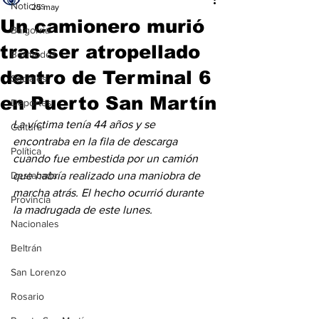
Noticias
25 may
Un camionero murió
Baigorria
tras ser atropellado
Bermúdez
dentro de Terminal 6
Sociales
en Puerto San Martín
Deportes
La víctima tenía 44 años y se 
Cultura
encontraba en la fila de descarga 
Política
cuando fue embestida por un camión 
Destacada
que habría realizado una maniobra de 
marcha atrás. El hecho ocurrió durante 
Provincia
la madrugada de este lunes.
Nacionales
Beltrán
San Lorenzo
Rosario