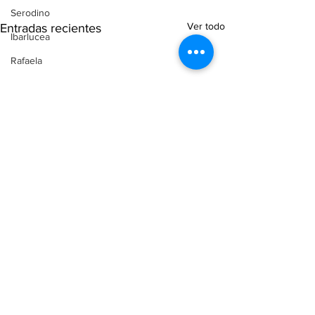
Serodino
Ver todo
Entradas recientes
Ibarlucea
Rafaela
Causa Malvinas
Recuerdos FM
Aldao
Voley
Oliveros
Tenis
Reconquista
Judiciales
Elecciones 2025
Entre Ríos