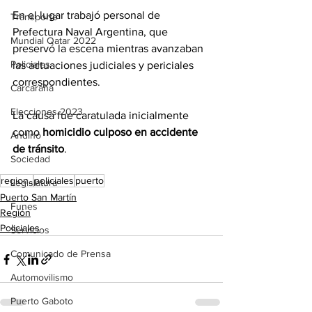
En el lugar trabajó personal de 
Transporte
Prefectura Naval Argentina, que 
Mundial Qatar 2022
preservó la escena mientras avanzaban 
Policiales
las actuaciones judiciales y periciales 
correspondientes.
Carcarañá
Elecciones 2023
La causa fue caratulada inicialmente 
como 
homicidio culposo en accidente 
Andino
de tránsito
.
Sociedad
region..
policiales
puerto
Legislatura
Puerto San Martín
Funes
Región
Policiales
Servicios
Comunicado de Prensa
Automovilismo
Puerto Gaboto