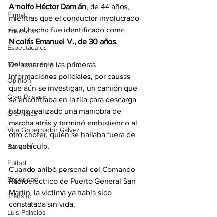
Arnolfo Héctor Damián
, de 44 años, 
Firmat
mientras que el conductor involucrado 
en el hecho fue identificado como 
Educación
Nicolás Emanuel V., de 30 años
.
Espectáculos
Medioambiente
De acuerdo a las primeras 
informaciones policiales, por causas 
Opinión
que aún se investigan, un camión que 
Gran Rosario
se encontraba en la fila para descarga 
habría realizado una maniobra de 
Gremiales
marcha atrás y terminó embistiendo al 
Villa Gobernador Gálvez
otro chofer, quien se hallaba fuera de 
su vehículo.
Básquet
Fútbol
Cuando arribó personal del Comando 
Seguridad
Radioeléctrico de Puerto General San 
Martín, la víctima ya había sido 
Tránsito
constatada sin vida.
Luis Palacios