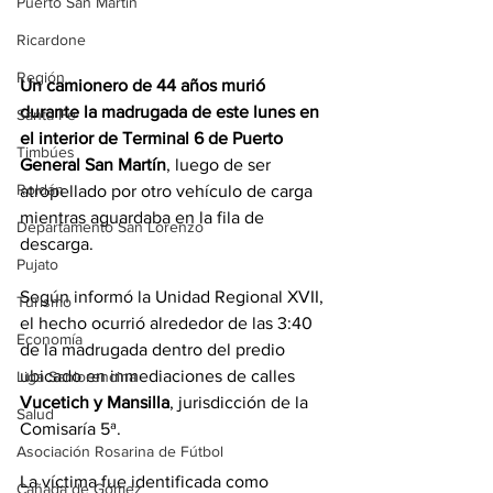
Puerto San Martín
Ricardone
Región
Un camionero de 44 años murió 
durante la madrugada de este lunes en 
Santa Fe
el interior de Terminal 6 de Puerto 
Timbúes
General San Martín
, luego de ser 
Roldán
atropellado por otro vehículo de carga 
mientras aguardaba en la fila de 
Departamento San Lorenzo
descarga.
Pujato
Según informó la Unidad Regional XVII, 
Turismo
el hecho ocurrió alrededor de las 3:40 
Economía
de la madrugada dentro del predio 
ubicado en inmediaciones de calles 
Liga Sanlorencina
Vucetich y Mansilla
, jurisdicción de la 
Salud
Comisaría 5ª.
Asociación Rosarina de Fútbol
La víctima fue identificada como 
Cañada de Gómez