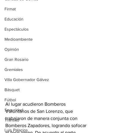
Firmat
Educación
Espectáculos
Medioambiente
Opinión
Gran Rosario
Gremiales
Villa Gobernador Gálvez
Básquet
Fútbol
Al lugar acudieron Bomberos 
Seguridad
Voluntarios de San Lorenzo, que 
trabajaron de manera conjunta con 
Tránsito
Bomberos Zapadores, logrando sofocar 
Luis Palacios
el foco ígneo. De acuerdo al parte 