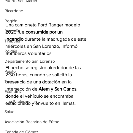
Puerto San Martín
Ricardone
Región
Una camioneta Ford Ranger modelo 
Santa Fe
2025 fue 
consumida por un 
incendio
 durante la madrugada de este 
Timbúes
miércoles en San Lorenzo, informó 
Roldán
Bomberos Voluntarios.
Departamento San Lorenzo
El hecho se registró alrededor de las 
Pujato
2:30 horas, cuando se solicitó la 
Turismo
presencia de una dotación en la 
intersección de 
Alem y San Carlos
, 
Economía
donde el vehículo se encontraba 
Liga Sanlorencina
estacionado y envuelto en llamas.
Salud
Asociación Rosarina de Fútbol
Cañada de Gómez