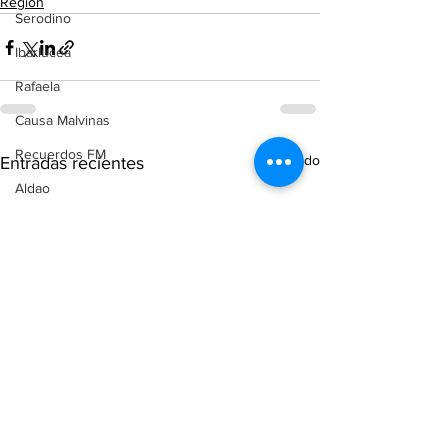
Región
Serodino
Ibarlucea
Rafaela
Causa Malvinas
Recuerdos FM
Ver todo
Entradas recientes
Aldao
Voley
Oliveros
Tenis
Reconquista
Judiciales
Elecciones 2025
Entre Ríos