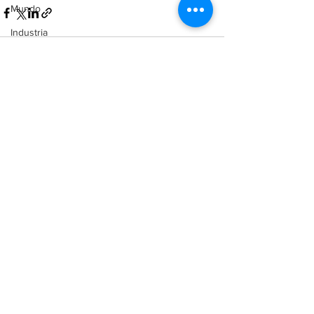
Mundo
Industria
Comercio
Reforma Constitucional
Ver todo
Entradas recientes
Buenos Aires
Cordón Industrial
Totoras
Pérez
Pujato
Campo
Internacionales
Victoria (ER)
Villa Mugueta