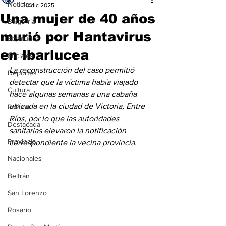
Noticias
30 dic 2025
Una mujer de 40 años
Baigorria
murió por Hantavirus
Bermúdez
en Ibarlucea
Sociales
La reconstrucción del caso permitió 
Deportes
detectar que la víctima había viajado 
Cultura
hace algunas semanas a una cabaña 
ubicada en la ciudad de Victoria, Entre 
Política
Ríos, por lo que las autoridades 
Destacada
sanitarias elevaron la notificación 
Provincia
correspondiente la vecina provincia.
Nacionales
Beltrán
San Lorenzo
Rosario