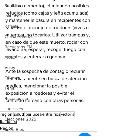
mallas o cemento), eliminando posibles 
Serodino
refugios (como cajas y leña acumulada), 
Ibarlucea
y mantener la basura en recipientes con 
Rafaela
tapa. En el manejo de roedores (vivos o 
muertos), no tocarlos. Utilizar trampas y, 
Causa Malvinas
en caso de que este muerto, rociar con 
Recuerdos FM
lavandina, esperar, recoger luego con 
guantes y enterrar o quemar.
Aldao
Voley
Ante la sospecha de contagio recurrir 
Oliveros
inmediatamente en busca de atención 
médica, mencionar la posible 
Tenis
exposición a roedores y evitar el 
Reconquista
contacto cercano con otras personas.
Judiciales
region.
salud
ibarlucea
entre rios
victoria
Elecciones 2025
Ibarlucea
Región
Entre Ríos