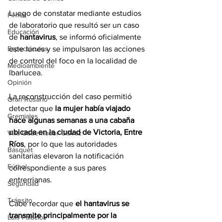
Luego de constatar mediante estudios 
Firmat
de laboratorio que resultó ser un caso 
Educación
de 
hantavirus
, se informó oficialmente 
este lunes y se impulsaron las acciones 
Espectáculos
de control del foco en la localidad de 
Medioambiente
Ibarlucea.
Opinión
La reconstrucción del caso permitió 
Gran Rosario
detectar que 
la mujer había viajado 
Gremiales
hace algunas semanas a una cabaña 
ubicada en la ciudad de Victoria, Entre 
Villa Gobernador Gálvez
Ríos
, por lo que las autoridades 
Básquet
sanitarias elevaron la notificación 
Fútbol
correspondiente a sus pares 
entrerrianas.
Seguridad
Tránsito
Cabe recordar que
 el hantavirus se 
transmite principalmente por la 
Luis Palacios