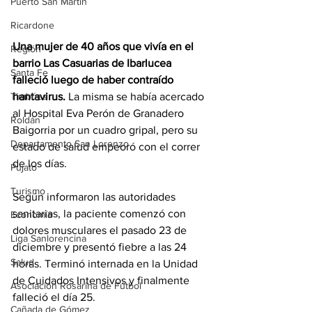
Puerto San Martín
Ricardone
Una mujer de 40 años que vivía en el 
Región
barrio Las Casuarias de Ibarlucea 
Santa Fe
falleció luego de haber contraído 
hantavirus. 
La misma se había acercado 
Timbúes
al Hospital Eva Perón de Granadero 
Roldán
Baigorria por un cuadro gripal, pero su 
Departamento San Lorenzo
estado de salud empeoró con el correr 
de los días.
Pujato
Turismo
Según informaron las autoridades 
sanitarias, la paciente comenzó con 
Economía
dolores musculares el pasado 23 de 
Liga Sanlorencina
diciembre y presentó fiebre a las 24 
Salud
horas. Terminó internada en la Unidad 
de Cuidados Intensivos y finalmente 
Asociación Rosarina de Fútbol
falleció el día 25.
Cañada de Gómez