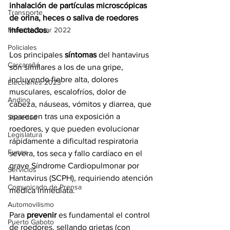
inhalación de partículas microscópicas 
Transporte
de orina, heces o saliva de roedores 
infectados.
Mundial Qatar 2022
Policiales
Los principales 
síntomas 
del hantavirus 
Carcarañá
son similares a los de una gripe, 
incluyendo fiebre alta, dolores 
Elecciones 2023
musculares, escalofríos, dolor de 
Andino
cabeza, náuseas, vómitos y diarrea, que 
aparecen tras una exposición a 
Sociedad
roedores, y que pueden evolucionar 
Legislatura
rápidamente a dificultad respiratoria 
Funes
severa, tos seca y fallo cardíaco en el 
grave Síndrome Cardiopulmonar por 
Servicios
Hantavirus (SCPH), requiriendo atención 
Comunicado de Prensa
médica inmediata.
Automovilismo
Para 
prevenir 
es fundamental el control 
Puerto Gaboto
de roedores, sellando grietas (con 